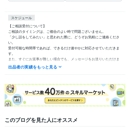
スケジュール
【ご相談受付について】

ご相談のタイミングは、ご都合のよい時で問題ございません。

「少し話をしてみたい」と思われた際に、どうぞお気軽にご連絡くださ
い。

受付可能な時間帯であれば、できるだけ速やかに対応させていただきま
す。

また、すぐにお返事が難しい場合でも、メッセージをお送りいただけま
したら、確認後に順次ご返信いたします。
出品者の実績をもっと見る
経験職種
デザイナー / CGデザイナー（2D・3D）
経験年数 : 10年
ゲーム / ゲームデザイナー
経験年数 : 10年
事務・ビジネスサポート / 事務（一般事務）
経験年数 : 2年
ライフスタイル・その他 / ゲーマー
経験年数 : 6年
ライフスタイル・その他 / イベント司会
経験年数 : 3年
学歴
バンタンJカレッジ
1995年3月 ~ 1995年9月
このブログを見た人にオススメ
神奈川県立平塚職業訓練校
1992年3月 ~ 1993年2月