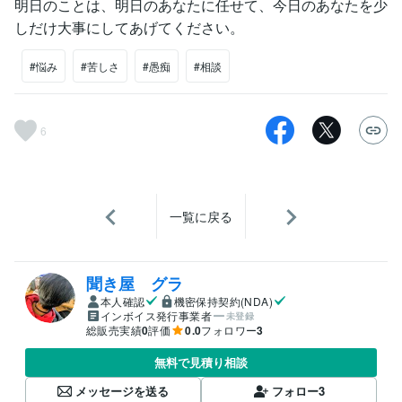
明日のことは、明日のあなたに任せて、今日のあなたを少
しだけ大事にしてあげてください。
#悩み
#苦しさ
#愚痴
#相談
6
一覧に戻る
聞き屋 グラ
本人確認
機密保持契約(NDA)
インボイス発行事業者
未登録
総販売実績
0
評価
0.0
フォロワー
3
無料で見積り相談
メッセージを送る
フォロー
3