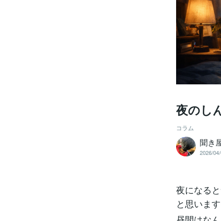
夜のし
コラム
聞き
2026/04/
夜になると
と思います
昼間はなん