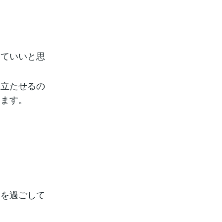
くていいと思
い立たせるの
ります。
日を過ごして