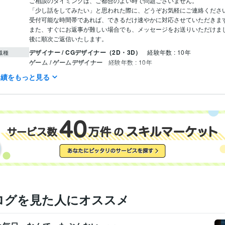
ご相談のタイミングは、ご都合のよい時で問題ございません。

「少し話をしてみたい」と思われた際に、どうぞお気軽にご連絡ください
受付可能な時間帯であれば、できるだけ速やかに対応させていただきます
また、すぐにお返事が難しい場合でも、メッセージをお送りいただけま
後に順次ご返信いたします。
デザイナー / CGデザイナー（2D・3D）
経験年数 : 10年
職種
ゲーム / ゲームデザイナー
経験年数 : 10年
事務・ビジネスサポート / 事務（一般事務）
経験年数 : 2年
実績をもっと見る
ライフスタイル・その他 / ゲーマー
経験年数 : 6年
ライフスタイル・その他 / イベント司会
経験年数 : 3年
バンタンJカレッジ
1995年3月 ~ 1995年9月
歴
神奈川県立平塚職業訓練校
1992年3月 ~ 1993年2月
ログを見た人にオススメ