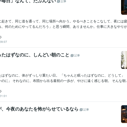
い毎日」なんて、たぶんない
記事
に起きて、同じ道を通って、同じ場所へ向かう。やるべきことをこなして、夜には
れ、何のためにやってるんだろう」と思う瞬間、ありませんか。仕事に大きなやりがい
ラ
09:07
ったはずなのに、しんどい朝のこと
記事
たはずなのに、体がずっしり重たい日。 「ちゃんと眠ったはずなのに、どうして」 
のに」 それなのに、布団から出る最初の一歩が、やけに遠く感じる朝。 そんな朝..
ラ
21:01
が、今夜のあなたを怖がらせているなら
記事