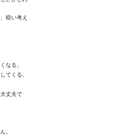
と、暗い考え
なくなる。
出してくる。
て大丈夫で
せん。