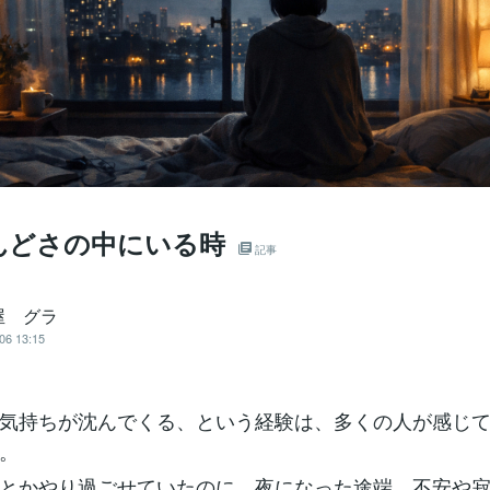
んどさの中にいる時
記事
屋 グラ
06 13:15
気持ちが沈んでくる、という経験は、多くの人が感じ
。
とかやり過ごせていたのに、夜になった途端、不安や