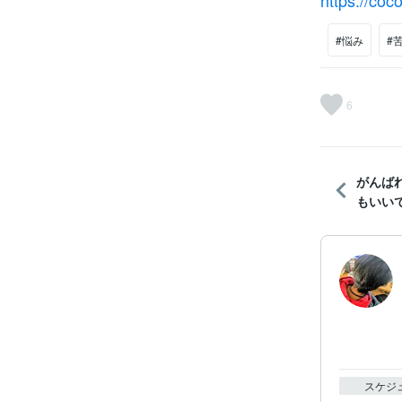
https://co
#悩み
#
6
がんば
もいい
スケジ