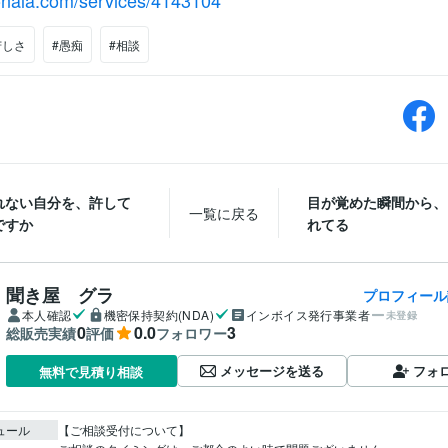
conala.com/services/4143104
苦しさ
#愚痴
#相談
れない自分を、許して
目が覚めた瞬間から、
一覧に戻る
ですか
れてる
聞き屋 グラ
プロフィール
本人確認
機密保持契約(NDA)
インボイス発行事業者
未登録
0
0.0
3
総販売実績
評価
フォロワー
メッセージを送る
フォ
無料で見積り相談
ュール
【ご相談受付について】
