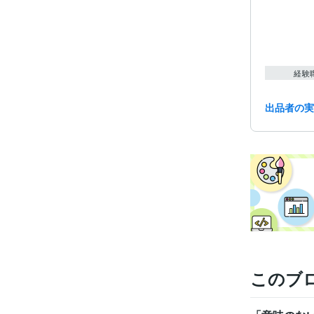
経験
出品者の
学
このブ