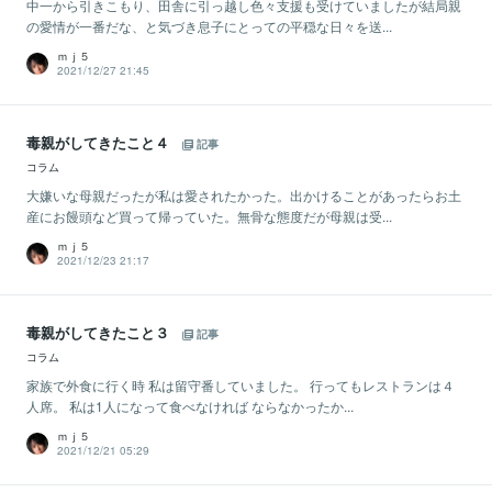
中一から引きこもり、田舎に引っ越し色々支援も受けていましたが結局親
の愛情が一番だな、と気づき息子にとっての平穏な日々を送...
ｍｊ５
2021/12/27 21:45
毒親がしてきたこと４
記事
コラム
大嫌いな母親だったが私は愛されたかった。出かけることがあったらお土
産にお饅頭など買って帰っていた。無骨な態度だが母親は受...
ｍｊ５
2021/12/23 21:17
毒親がしてきたこと３
記事
コラム
家族で外食に行く時 私は留守番していました。 行ってもレストランは４
人席。 私は1人になって食べなければ ならなかったか...
ｍｊ５
2021/12/21 05:29