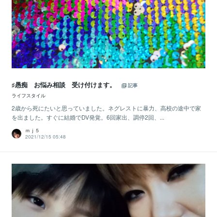
♯愚痴 お悩み相談 受け付けます。
記事
ライフスタイル
2歳から死にたいと思っていました。ネグレストに暴力、高校の途中で家
を出ました。すぐに結婚でDV発覚。6回家出、調停2回、...
ｍｊ５
2021/12/15 05:48