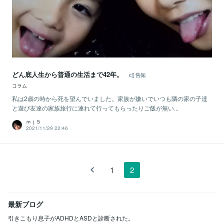
どん底人生から普通の生活まで42年。
告知
コラム
私は2歳の時から死を望んでいました。家族が嫌いでいつも隣の家の子達
と遊び友達の家族旅行に連れて行ってもらったりご飯が無い...
ｍｊ５
2021/11/29 22:46
1
2
最新ブログ
引きこもり息子がADHDとASDと診断された。