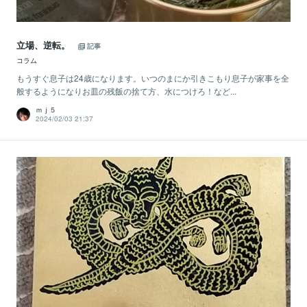
立場、逆転。
記事
コラム
もうすぐ息子は24歳になります。いつのまにか引きこもり息子が家事を全
般するようになりお皿の残飯の捨て方、水につけろ！など...
ｍｊ５
2024/02/03 21:37