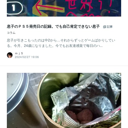
息子のＰＳ５発売日の記録。でも自己肯定できない息子
記事
コラム
息子が引きこもったのは中2から…それからずっとゲームばかりしてい
る。今月、24歳になりました。今でもお友達感覚で毎日のハ...
ｍｊ５
2024/02/27 19:06