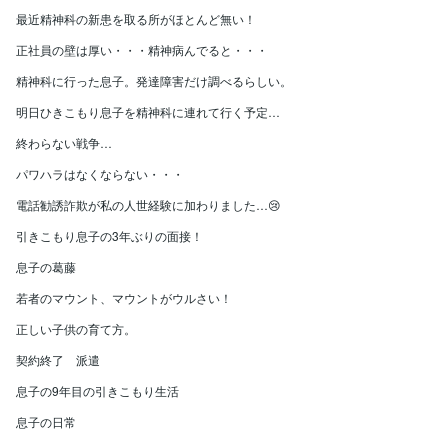
最近精神科の新患を取る所がほとんど無い！
正社員の壁は厚い・・・精神病んでると・・・
精神科に行った息子。発達障害だけ調べるらしい。
明日ひきこもり息子を精神科に連れて行く予定…
終わらない戦争…
パワハラはなくならない・・・
電話勧誘詐欺が私の人世経験に加わりました…😢
引きこもり息子の3年ぶりの面接！
息子の葛藤
若者のマウント、マウントがウルさい！
正しい子供の育て方。
契約終了 派遣
息子の9年目の引きこもり生活
息子の日常