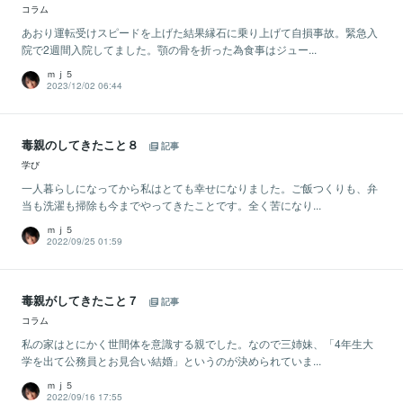
コラム
あおり運転受けスピードを上げた結果縁石に乗り上げて自損事故。緊急入
院で2週間入院してました。顎の骨を折った為食事はジュー...
ｍｊ５
2023/12/02 06:44
毒親のしてきたこと８
記事
学び
一人暮らしになってから私はとても幸せになりました。ご飯つくりも、弁
当も洗濯も掃除も今までやってきたことです。全く苦になり...
ｍｊ５
2022/09/25 01:59
毒親がしてきたこと７
記事
コラム
私の家はとにかく世間体を意識する親でした。なので三姉妹、「4年生大
学を出て公務員とお見合い結婚」というのが決められていま...
ｍｊ５
2022/09/16 17:55