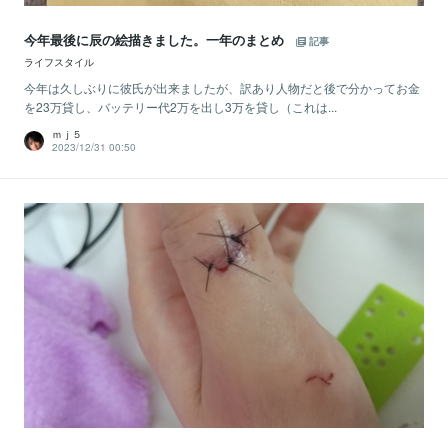
今年最後に辰の絵描きました。一年のまとめ
記事
ライフスタイル
今年は久しぶりに彼氏が出来ましたが、訳あり人物だと後で分かってお金
を23万貸し、バッテリー代2万を出し3万を貸し（これは...
ｍｊ５
2023/12/31 00:50