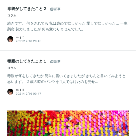
毒親がしてきたこと２
記事
コラム
続きです。 何をされても 私は褒めて欲しかった 愛して欲しかった… 一生
懸命 努力しましたが 何も変わりませんでした。 ...
ｍｊ５
2021/12/18 20:45
毒親のしてきたこと１
記事
コラム
毒親が何をしてきたか 簡単に書いてきましたが きちんと書いてみようと
思います。 ２歳の時のパンツを 1人ではけたのを見せ...
ｍｊ５
2021/12/16 00:47