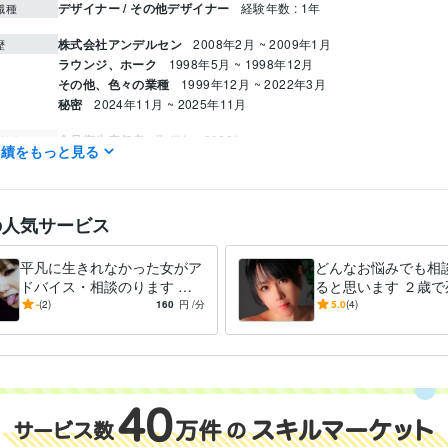
デザイナー / その他デザイナー
経験年数 : 1年
職種
株式会社アンデルセン
2008年2月 ~ 2009年1月
歴
ラウンジ、ホーク
1998年5月 ~ 1998年12月
その他、色々の業種
1999年12月 ~ 2022年3月
秘密
2024年11月 ~ 2025年11月
食品衛生責任者
取得年 : 2023年
検定
実績をもっと見る
イラスト作成・漫画制作
好きなマンガやアニメの完コピ出来る程度
分野
悩み相談・カウンセリング
愚痴・DV・精神・子育て・裏・夜・風俗
家庭・子育て・性など
の人気サービス
平凡に生きれなかった女がア
どんなお悩みでも相
ドバイス・相談のります ど
ると思います ２歳で
ん底に落とされては何とか助
え普通に生きれなか
-
(2)
160
円
/分
5.0
(4)
けられてきた人生
アドバイス