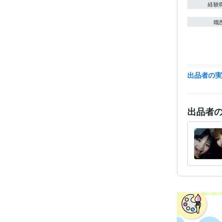
経験
職
資格・
出品者の
得意
出品者