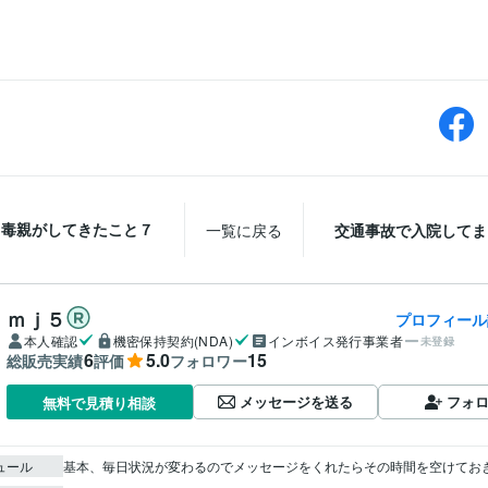
毒親がしてきたこと７
一覧に戻る
交通事故で入院してま
ｍｊ５
プロフィール
本人確認
機密保持契約(NDA)
インボイス発行事業者
未登録
6
5.0
15
総販売実績
評価
フォロワー
メッセージを送る
フォ
無料で見積り相談
ュール
基本、毎日状況が変わるのでメッセージをくれたらその時間を空けてお