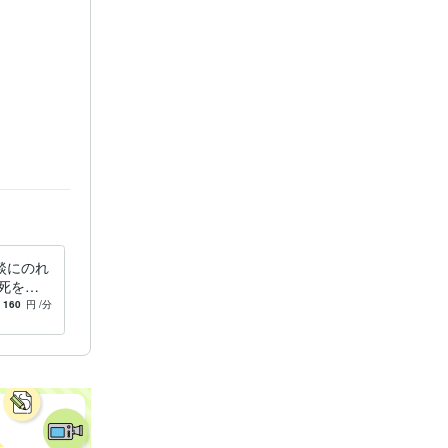
。
談にのれ
死を考
った女の
160
円
/分