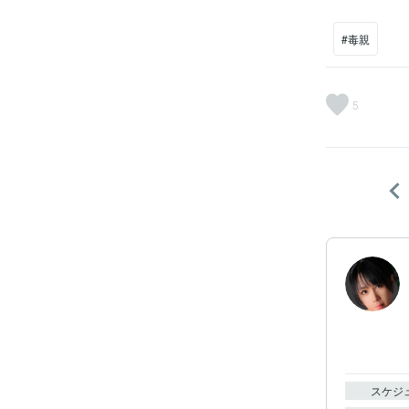
#毒親
5
スケジ