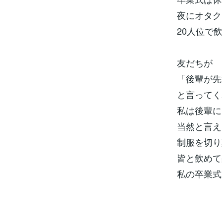
夜にオタク
20人位で
友だちが
「後輩が先
と言ってく
私は後輩に
当然と言え
制服を切り
皆と飲めて
私の卒業式