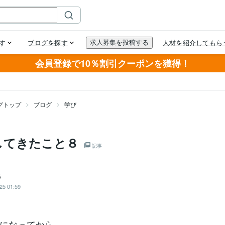
会員登録で10％割引クーポンを獲得！
グトップ
ブログ
学び
してきたこと８
記事
５
25 01:59
になってから