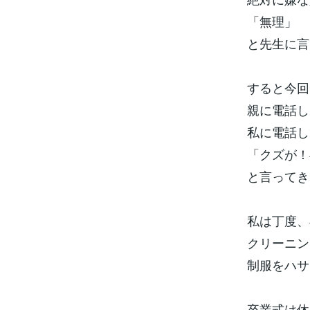
「無理」
と先生に言
すると今回
親に電話し
私に電話し
「クズが！
と言ってき
私は丁度、
クリーニン
制服をハサ
卒業式は休