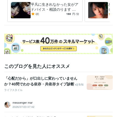
平凡に生きれなかった女がア
どん
得意分野
ドバイス・相談のります ど
ると
イラスト作成・漫画制作
好きなマンガやアニメの完コピ出来る程
ん底に落とされては何とか助
え普
-
(2)
160
円
/分
5.0
度。
けられてきた人生
アド
悩み相談・カウンセリング
愚痴・DV・精神・子育て・裏・夜・風俗
家庭・子育て・性など
このブログを見た人にオススメ
「心配だから」が口出しに変わっていません
か？40問でわかる依存・共依存タイプ診断
告知
ライフスタイル
messenger mar
2026/07/23 07:42