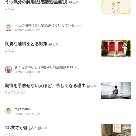
うつ気分の解消法(感情処理編①)
記事
コラム
一心♧地球に少し馴染みにくいカウンセラー
2026/07/03 03:32
良質な睡眠をとる対策
記事
コラム
さくらぎ☕りょう⛎癒やし電話相談サロン
2026/08/08 08:03
期待を手放せない人ほど、苦しくなる理由
記事
ライフスタイル
miyamotoLIFE
2026/08/07 19:52
12.文才がほしい
記事
コラム