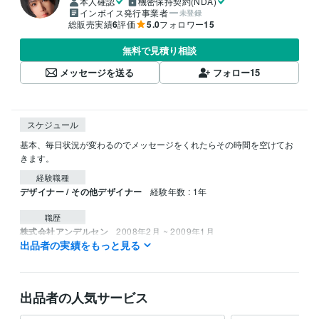
本人確認
機密保持契約(NDA)
インボイス発行事業者
未登録
総販売実績
6
評価
5.0
フォロワー
15
無料で見積り相談
メッセージを送る
フォロー
15
スケジュール
基本、毎日状況が変わるのでメッセージをくれたらその時間を空けてお
きます。
経験職種
デザイナー / その他デザイナー
経験年数 : 1年
職歴
株式会社アンデルセン
2008年2月 ~ 2009年1月
出品者の実績をもっと見る
ラウンジ、ホーク
1998年5月 ~ 1998年12月
その他、色々の業種
1999年12月 ~ 2022年3月
秘密
2024年11月 ~ 2025年11月
出品者の人気サービス
資格・検定
食品衛生責任者
取得年 : 2023年