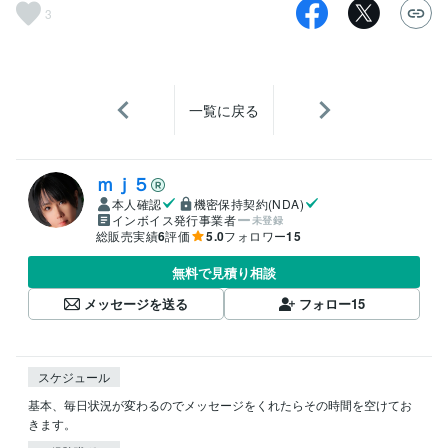
3
一覧に戻る
ｍｊ５
本人確認
機密保持契約(NDA)
インボイス発行事業者
未登録
総販売実績
6
評価
5.0
フォロワー
15
無料で見積り相談
メッセージを送る
フォロー
15
スケジュール
基本、毎日状況が変わるのでメッセージをくれたらその時間を空けてお
きます。