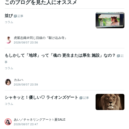
このブログを見た人にオススメ
並び
記事
コラム
虎紫志織＠同じ目線の『駆け込み寺』
2026/08/07 23:56
もしかして「地球」って「魂の 更生または厚生 施設」なの？
記
事
コラム
カルハ
2026/08/07 23:59
シャキッと！優しい♡ ライオンズゲート
記事
コラム
あい／チャネリングアート✨夏SALE
2026/08/07 23:47