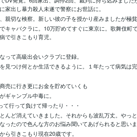
でDV発覚。6回家出、調停2回、裁判に持ち込みました
に家出し暴力殺人未遂で警察にお世話に。
、親切な検察。新しい彼の子を授かり産みましたが極
でキャバクラに。10万貯めてすぐに東京に。歌舞伎町
病で引きこもり育児。
なって高級出会いクラブに登録。
を見つけ何とか生活できるように。１年たって病気は
商売に行き更にお金を貯めていくも
がギャンブル中毒に。
持って行って負けて帰ったり・・・
とんど消えていきました。それからも波乱万丈。やっ
なったので色んな方のお悩み聞いてあげられると思い
から引きこもり現在20歳です。