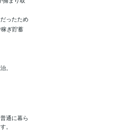
が捕まり取
貧だったため
で稼ぎ貯蓄
完治。
と普通に暮ら
ます。