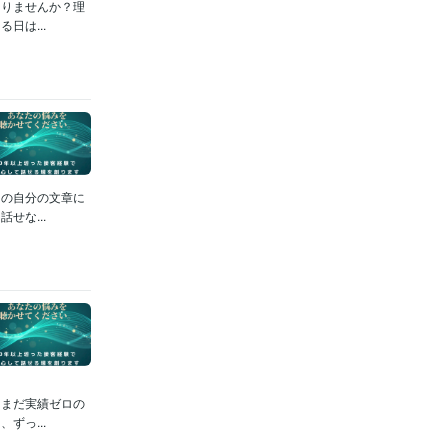
ありませんか？理
日は...
ロの自分の文章に
せな...
、まだ実績ゼロの
ずっ...