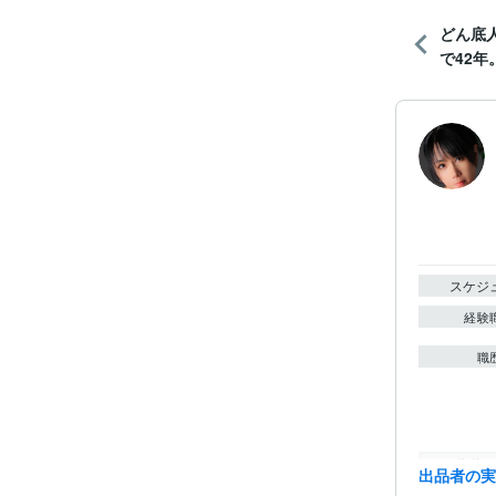
どん底
で42年
スケジ
経験
職
資格・
出品者の