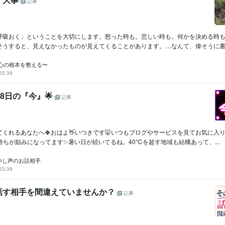
記事
呼吸おく」ということを大切にします。怒った時も。悲しい時も。何かを決める時
そうすると、見えなかったものが見えてくることがあります。…なんて、偉そうに書い
〜心の根本を整える〜
22:39
28日の『今』🌟
記事
くれるあなたへ🍀おはよ👋いつきです🐷いつもブログやサービスを見てお気に入
持ちが励みになってます✨暑い日が続いてるね。40℃を超す地域も結構あって、...
癒やし声のお話相手
23:39
話す相手を間違えていませんか？
記事