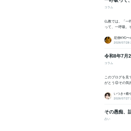
コラム
仏教では、「一
って、一呼吸。
尼僧KYO
2026/07/28 
令和8年7月
コラム
このブログを見て
がとう😌その気
いつき⭐️
2026/07/27 
その愚痴、
占い