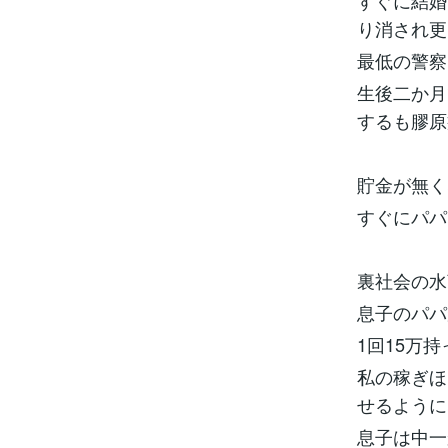
すぐに結婚
り消され更
最低の警察
生後二か月
するも膠原
貯金が無く
すぐにパパ
裏社会の水
息子のパパ
1回15万
私の稼ぎほ
せるように
息子は中一