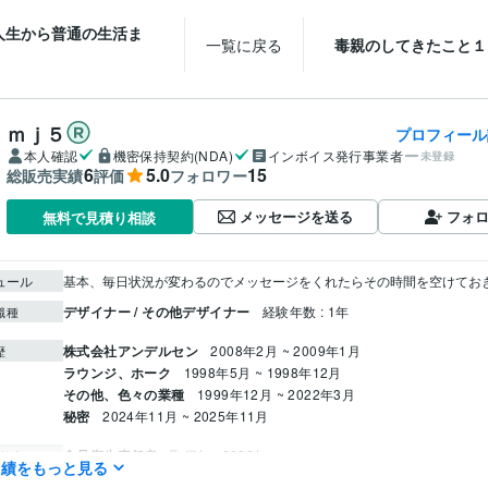
人生から普通の生活ま
一覧に戻る
毒親のしてきたこと１
。
ｍｊ５
プロフィール
本人確認
機密保持契約(NDA)
インボイス発行事業者
未登録
6
5.0
15
総販売実績
評価
フォロワー
メッセージを送る
フォ
無料で見積り相談
ュール
基本、毎日状況が変わるのでメッセージをくれたらその時間を空けてお
デザイナー / その他デザイナー
経験年数 : 1年
職種
株式会社アンデルセン
2008年2月 ~ 2009年1月
歴
ラウンジ、ホーク
1998年5月 ~ 1998年12月
その他、色々の業種
1999年12月 ~ 2022年3月
秘密
2024年11月 ~ 2025年11月
食品衛生責任者
取得年 : 2023年
検定
実績をもっと見る