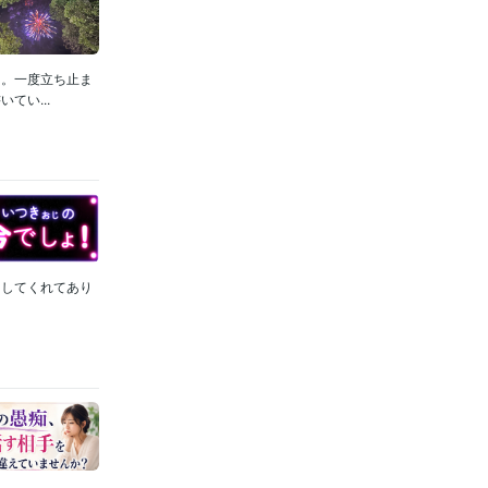
も。一度立ち止ま
てい...
りしてくれてあり