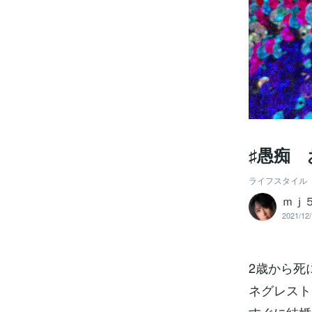
♯愚痴
ライフスタイル
ｍｊ
2021/12/
2歳から死
ネグレスト