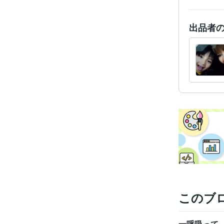
得意
出品者
このブ
一呼吸って