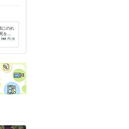
。
談にのれ
死を考
った女の
160
円
/分