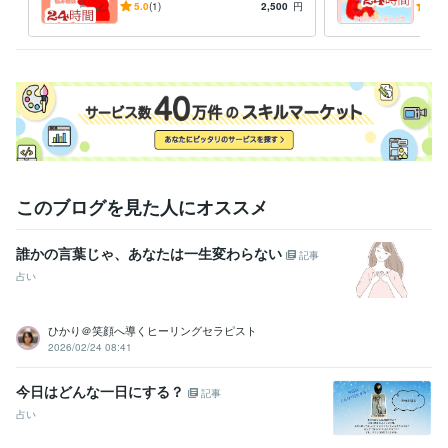
立や栄養に悩んでいる方、一
心！
5.0
(1)
2,500
円
5.0
緒に考えませんか？
しょ
このブログを見た人にオススメ
誰かの言葉じゃ、あなたは一生変わらない
記事
占い
ひかり＠笑顔へ導くヒーリングセラピスト
2026/02/24 08:41
今日はどんな一日にする？
記事
占い