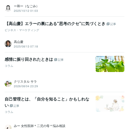
ー和ー（なごみ）
2025/10/12 01:03
【高山慶】エラーの裏にある"思考のクセ"に気づくとき
記事
ビジネス・マーケティング
高山慶
2025/08/13 07:18
感情に振り回されたときは
記事
コラム
クリスタル サラ
2026/08/04 23:29
自己管理とは、「自分を知ること」かもしれな
い
記事
コラム
みー 女性医師＊二児の母＊悩み相談