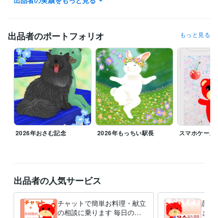
出品者の実績をもっと見る
経験職種
イラストレーター・漫画家 / イラストレーター
経験年数 : 17年
出品者のポートフォリオ
もっと見る
職歴
地方公務員
1996年3月 ~ 2007年2月
麻生田カフェ
2007年3月 ~ 2009年3月
資格・検定
調理師
取得年 : 2018年
タロットリーディングマスター
取得年 : 2022年
秘書技能検定2級
取得年 : 2003年
ビジネス・クリエイティブツール
Adobe Photoshop:6年
ibisPaint:6年
2026年おさむ記念
2026年もっちい駅長
スマホケース
得意分野
イラスト作成・漫画制作
似顔絵
猫、うさぎイラスト
悩み相談・カウンセリング
人の相談に乗る
出品者の人気サービス
チャットで簡単お料理・献立
愚痴
の相談に乗ります 毎日の献
ます