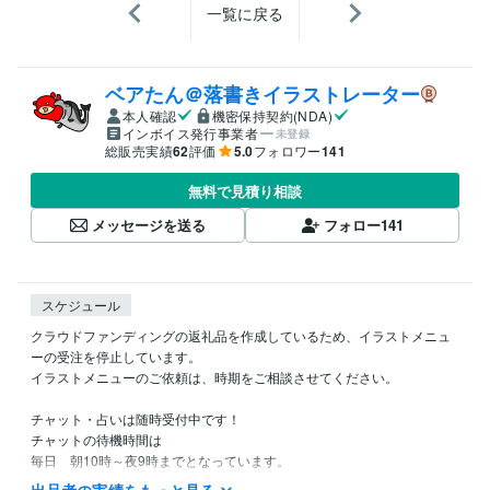
一覧に戻る
ベアたん＠落書きイラストレーター
本人確認
機密保持契約(NDA)
インボイス発行事業者
未登録
総販売実績
62
評価
5.0
フォロワー
141
無料で見積り相談
メッセージを送る
フォロー
141
スケジュール
クラウドファンディングの返礼品を作成しているため、イラストメニュ
ーの受注を停止しています。

イラストメニューのご依頼は、時期をご相談させてください。

チャット・占いは随時受付中です！

チャットの待機時間は

毎日　朝10時～夜9時までとなっています。

（夜9時には寝てしまうので申し訳ないです。。。）