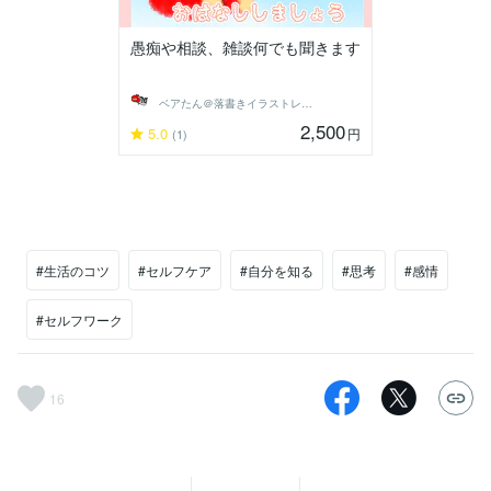
愚痴や相談、雑談何でも聞きます
ベアたん＠落書きイラストレーター
2,500
5.0
円
(1)
#生活のコツ
#セルフケア
#自分を知る
#思考
#感情
#セルフワーク
16