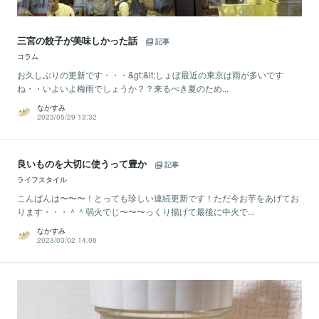
三宮の餃子が美味しかった話
記事
コラム
お久しぶりの更新です・・・&gt;&lt;しょぼ最近の東京は雨が多いです
ね・・いよいよ梅雨でしょうか？？来るべき夏のため...
なかすみ
2023/05/29 13:32
良いものを大切に使うって豊か
記事
ライフスタイル
こんばんは〜〜〜！とっても珍しい連続更新です！ただ今お芋をあげてお
ります・・・＾＾弱火でじ〜〜〜っくり揚げて最後に中火で...
なかすみ
2023/03/02 14:06