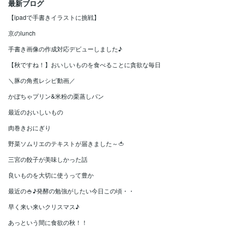
最新ブログ
【ipadで手書きイラストに挑戦】
京のlunch
手書き画像の作成対応デビューしました♪
【秋ですね！】おいしいものを食べることに貪欲な毎日
＼豚の角煮レシピ動画／
かぼちゃプリン&米粉の栗蒸しパン
最近のおいしいもの
肉巻きおにぎり
野菜ソムリエのテキストが届きました～🍅
三宮の餃子が美味しかった話
良いものを大切に使うって豊か
最近の🍚♪発酵の勉強がしたい今日この頃・・
早く来い来いクリスマス♪
あっという間に食欲の秋！！