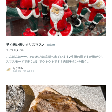
早く来い来いクリスマス♪
記事
ライフスタイル
こんばんは〜〜このお休みは京都へ来ています♪生憎の雨ですが街がクリ
スマスモードで歩くだけでウキウキです！先日牛タンを扱う...
なかすみ
2022/11/23 09:22