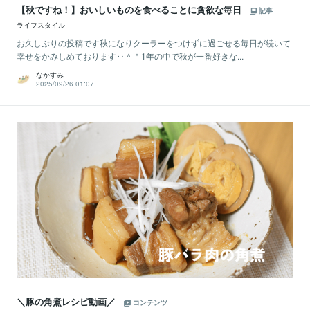
【秋ですね！】おいしいものを食べることに貪欲な毎日
記事
ライフスタイル
お久しぶりの投稿です秋になりクーラーをつけずに過ごせる毎日が続いて
幸せをかみしめております‥＾＾1年の中で秋が一番好きな...
なかすみ
2025/09/26 01:07
＼豚の角煮レシピ動画／
コンテンツ