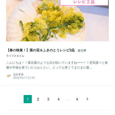
【春の味覚！】菜の花＆ふきのとうレシピ2品
記事
ライフスタイル
こんにちは！！最近夏のような日が続いていますね〜〜！！意気揚々と春
服や半袖を着ていたらおととい、とっても寒くてまだまだ夏...
なかすみ
2022/04/17 01:24
…
1
2
3
4
4