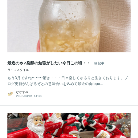
最近の🍚♪発酵の勉強がしたい今日この頃・・
記事
ライフスタイル
もう3月ですね〜〜〜驚き・・・日々楽しくゆるりと生きております。ブ
ログ更新がんばるぞとの意味合いを込めて最近の食repo...
なかすみ
2023/03/01 14:44