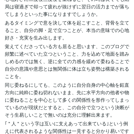
局は寝過ぎで却って疲れが抜けずに翌日の活力までが落ち
てしまうといった事になりますでしょうか。
あるタイミングで意を決して体を起こすこと、背骨を立て
ること、自分の脚・足で立つことが、本当の意味での心地
好さ・充実を生み出します。
覚えてくださっている方も居ると思います、このブログで
頻繁に述べていた立つということ、力を込めて地面を踏み
しめるのでは無く、逆に全ての力感を緩めて委ねることで
自分の意識や意思とは無関係に体は立ち姿勢は構築される
ことを。
同じ委ねるにしても、このように自分自身の中心軸を鉛直
方向に純粋に委ね切れないまま、先に水平方向の他者や物
に委ねることを中心として多くの関係性を形作ってしまっ
ているのが現状だとすると、この自分で立つという決断が
そう生易しいことで無いのは充分に理解出来ます。
｢ " 人 " という字は互いに支えあって出来ている｣という例
えに代表されるような関係性は一見すると分かり易いです