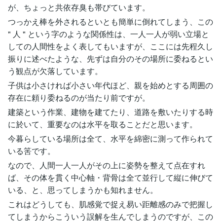
が、ちょっと共依存臭も帯びています。
つっかえ棒を外されるといとも簡単に倒れてしまう、この
" 人 " という字のような関係性は、一人一人が弱い立場と
しての人間性をよく表してもいますが、ここには先程久し
振りに述べたような、先ずは自分のその場所に委ねるとい
う観点が欠落しています。
子供は小さければ小さい年代ほど、親を始めとする周囲の
存在に頼り委ねるのが当たり前ですが。
建築という作業、建物を建てたり、道路を敷いたりする時
に於いて、重要なのは水平を取ることだと思います。
今暮らしている場所は全て、水平を綿密に測って作られて
いる筈です。
なので、人間一人一人がその上に姿勢を整えて点在すれ
ば、その体を貫く中心軸・背骨は全て並行して縦に伸びて
いる、と、思ってしまうかも知れません。
これはどうしても、肌感覚で捉え易い距離感のみで把握し
てしまうからこういう誤解を生んでしまうのですが、この