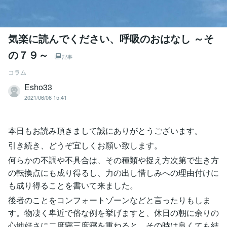
気楽に読んでください、呼吸のおはなし ～そ
の７９～
記事
コラム
Esho33
2021/06/06 15:41
本日もお読み頂きまして誠にありがとうございます。
引き続き、どうぞ宜しくお願い致します。
何らかの不調や不具合は、その種類や捉え方次第で生き方
の転換点にも成り得るし、力の出し惜しみへの理由付けに
も成り得ることを書いて来ました。
後者のことをコンフォートゾーンなどと言ったりもしま
す。物凄く卑近で俗な例を挙げますと、休日の朝に余りの
心地好さに二度寝三度寝を重ねると、その時は良くても結