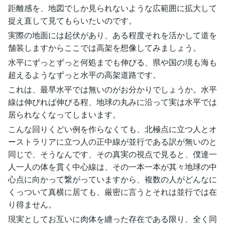
距離感を、地図でしか見られないような広範囲に拡大して
捉え直して見てもらいたいのです。
実際の地面には起伏があり、ある程度それを活かして道を
舗装しますからここでは高架を想像してみましょう。
水平にずっとずっと何処までも伸びる、県や国の境も海も
超えるようなずっと水平の高架道路です。
これは、最早水平では無いのがお分かりでしょうか。水平
線は伸びれば伸びる程、地球の丸みに沿って実は水平では
居られなくなってしまいます。
こんな回りくどい例を作らなくても、北極点に立つ人とオ
ーストラリアに立つ人の正中線が並行である訳が無いのと
同じで、そうなんです、その真実の視点で見ると、僕達一
人一人の体を貫く中心線は、その一本一本が其々地球の中
心点に向かって繋がっていますから、複数の人がどんなに
くっついて真横に居ても、厳密に言うとそれは並行では在
り得ません。
現実としてお互いに肉体を纏った存在である限り、全く同