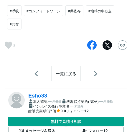
#呼吸
#コンフォートゾーン
#共依存
#地球の中心点
#共存
8
一覧に戻る
Esho33
本人確認
機密保持契約(NDA)
未登録
未登録
インボイス発行事業者
未登録
総販売実績
0
評価
0.0
フォロワー
12
無料で見積り相談
メッセージを送る
フォロー
12