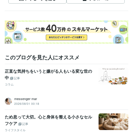
このブログを見た人にオススメ
正直な気持ちをいうと嫌がる人もいる変な世の
中
記事
コラム
messenger mar
2026/08/01 00:18
ため息って大切。心と身体を整える小さなセル
フケア
記事
ライフスタイル