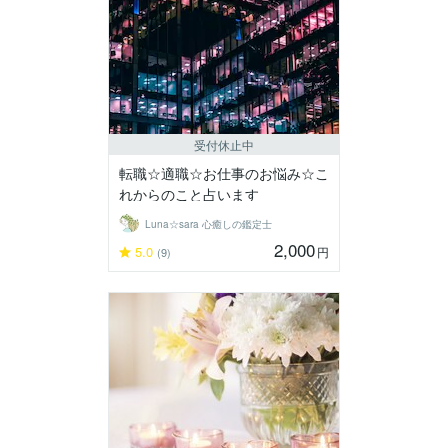
受付休止中
転職☆適職☆お仕事のお悩み☆こ
れからのこと占います
Luna☆sara 心癒しの鑑定士
2,000
5.0
円
(9)