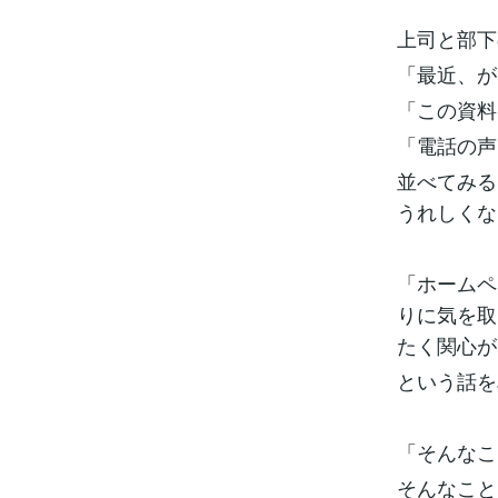
上司と部下
「最近、が
「この資料
「電話の声
並べてみる
うれしくな
「ホームペ
りに気を取
たく関心が
という話を
「そんなこ
そんなこと