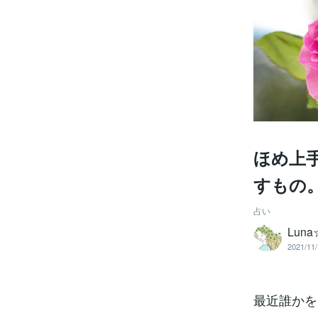
ほめ上
すもの
占い
Lun
2021/11/
最近誰かを