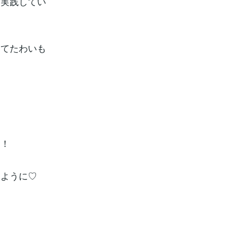
ひ実践してい
けてたわいも
す！
すように♡