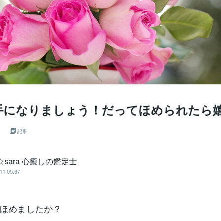
手になりましょう！だってほめられたら
。
記事
a☆sara 心癒しの鑑定士
11 05:37
ほめましたか？