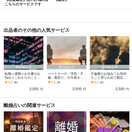
こちらのサービスです
出品者のその他の人気サービス
受付休止中
受付休止中
受付休止中
転職☆適職☆お仕事のお
パートナーの「浮気・不
不倫愛のお悩み♡お気持
悩み☆これからのこと占
倫・裏切り」の今後を占
ちごと受け止めて鑑定致
います ＊元営業☆月150
います ✿占術複合占い✿
します ♡誰にも話せない
5.0
(9)
5.0
(4)
5.0
(3)
人・50社と面談してきた
お辛い気持ちに寄り添い
不安や切ない想いに寄り
2,000
2,000
2,500
経験からアドバイス
アドバイスいたします。
添いアドバイス致します
円
円
円
離婚占いの関連サービス