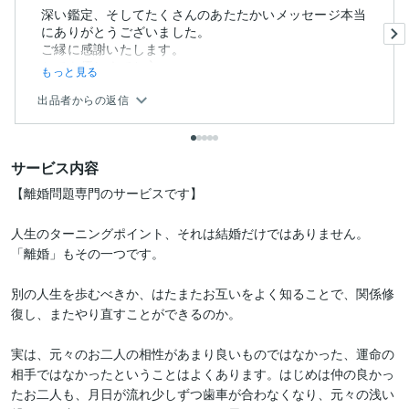
深い鑑定、そしてたくさんのあたたかいメッセージ本当
にありがとうございました。
ご縁に感謝いたします。
とても優しくてお心...
もっと見る
出品者からの返信
サービス内容
【離婚問題専門のサービスです】

人生のターニングポイント、それは結婚だけではありません。

「離婚」もその一つです。

別の人生を歩むべきか、はたまたお互いをよく知ることで、関係修
復し、またやり直すことができるのか。

実は、元々のお二人の相性があまり良いものではなかった、運命の
相手ではなかったということはよくあります。はじめは仲の良かっ
たお二人も、月日が流れ少しずつ歯車が合わなくなり、元々の浅い