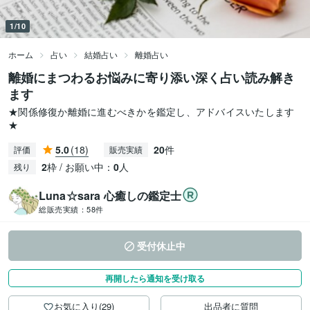
1/10
ホーム
占い
結婚占い
離婚占い
離婚にまつわるお悩みに寄り添い深く占い読み解き
ます
★関係修復か離婚に進むべきかを鑑定し、アドバイスいたします
★
5.0
(18)
20
件
評価
販売実績
2
枠 / お願い中：
0
人
残り
Luna☆sara 心癒しの鑑定士
総販売実績：
58件
受付休止中
再開したら通知を受け取る
お気に入り(29)
出品者に質問