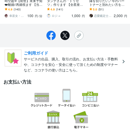
時空超✡【前世】未来予知
ダンナさんの「トリセ
縁を切りたい／今のパー
❤️離婚//再婚視ます 【当た
ツ」作ります 【全星座占
トナーと別れたい方を救
るココナラ復縁占い第４
い】あなたが幸せになる
います 別れる方法/相手の
4.9
(140)
4.9
(141)
5.0
(51)
位】令和8年1月/姓名判断
ために！？
本音/次の出会いの時期/別
100
1,000
2,000
も
れるタイミング
幸巫女・ゆきみこ
ロジ→
恋愛鑑定士☆ヒーラーMii
円
/分
円
円
ご利用ガイド
サービスの出品、購入、取引の流れ、お支払い方法・手数料
や、ココナラを安心・安全に使って頂くための制度やマナー
など、ココナラの使い方はこちら。
お支払い方法