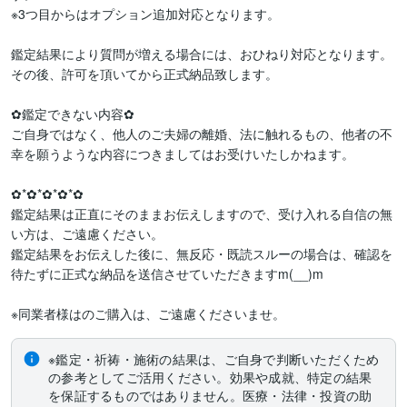
※3つ目からはオプション追加対応となります。

鑑定結果により質問が増える場合には、おひねり対応となります。

その後、許可を頂いてから正式納品致します。

✿鑑定できない内容✿

ご自身ではなく、他人のご夫婦の離婚、法に触れるもの、他者の不
幸を願うような内容につきましてはお受けいたしかねます。

✿*✿*✿*✿*✿

鑑定結果は正直にそのままお伝えしますので、受け入れる自信の無
い方は、ご遠慮ください。

鑑定結果をお伝えした後に、無反応・既読スルーの場合は、確認を
待たずに正式な納品を送信させていただきますm(__)m

※同業者様はのご購入は、ご遠慮くださいませ。
※鑑定・祈祷・施術の結果は、ご自身で判断いただくため
の参考としてご活用ください。効果や成就、特定の結果
を保証するものではありません。医療・法律・投資の助