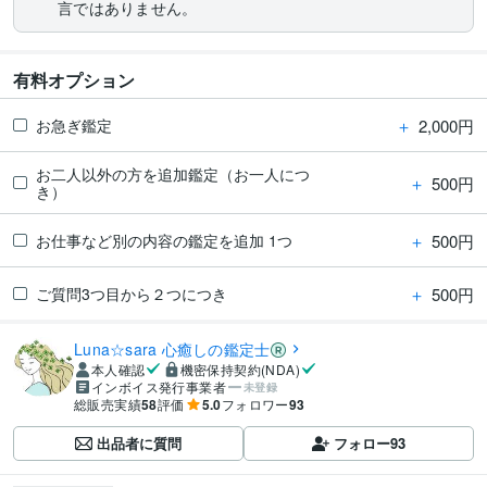
言ではありません。
有料オプション
＋
2,000円
お急ぎ鑑定
お二人以外の方を追加鑑定（お一人につ
＋
500円
き）
＋
500円
お仕事など別の内容の鑑定を追加 1つ
＋
500円
ご質問3つ目から２つにつき
Luna☆sara 心癒しの鑑定士
本人確認
機密保持契約(NDA)
インボイス発行事業者
未登録
総販売実績
58
評価
5.0
フォロワー
93
出品者に質問
フォロー
93