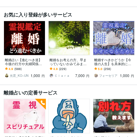
お気に入り登録が多いサービス
離婚占い【進むべき道】
離婚をお考えの方、早ま
離婚すべきかどうか【今
今後の行方や夫婦関係を
っていないかみてみます
後の人生】を具体的に占
視ます 離婚は正解か？霊
モヤモヤを一気に整理・
います 離婚後の経済・家
4.9
(588)
4.9
(229)
5.0
(258)
視鑑定で相性や未来につ
解決します。
族の気持ち・彼の本音ま
1,000
7,000
1,000
いて占います。
で、すべてを占います。
光雲_KO–UN
Ｃｌａｒａ
フォーセリア
円
円
円
離婚占いの定番サービス