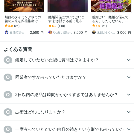
離婚のタイミングやその
離婚関係について占いま
離婚占い 離婚を悩んで
後の未来を四柱推命で占
す 行き詰まる前に是非ご
る方、したくない方、み
います 離婚後の生活・お
相談くださいませ。
ます 道標鑑定 自らの手
5.0
(24)
5.0
(148)
5.0
(21)
金・子育て・今後の流れ
で望む未来を引き寄せま
2,500
3,500
3,000
を具体的に視ます。
しょう。
青江灯磨☆幸せ引き寄せ、開運の専門家
OL占い師koro
永田カレン【明るい未来に導く占い師】
円
円
円
よくある質問
鑑定していただいた後に質問はできますか？
同業者ですが占っていただけますか？
2日以内の納品は時間がかかりすぎではありませんか？
占術はどれになりますか？
一度占っていただいた内容の続きという形でも占っていた