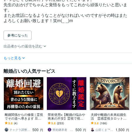
先生のおかげでちゃんと覚悟をもってこれから頑張りたいと思いま
す。

またお世話になるようなことがなければいいのですがその時はまた
よろしくお願い致します！笑m(_ _)m

参考になった
出品者からの返信を読む
もっと見る
離婚占いの人気サービス
離婚関係からの修復 | 霊視
禁術使用※【離婚の悩みや
夫婦や離婚の未来結婚生
でその道へ導きます 旦那o
将来の不安】霊視で視ま
活 霊感霊視タロット占
r嫁の不倫,浮気,喧嘩,不仲,
す 離婚する？我慢？今の
います 復縁かいつ離婚す
5.0
(4)
5.0
(253)
5.0
(166)
冷めた関係を再構築
関係性に疲弊し現状を脱
るかの時期・複雑な彼の
500
500
1,500
却したい人へ
本音 再婚ＯＰ鑑定可
チャクラ調整師 天宮まこと
禁術継承者 龍空（リューク）
山部くま™（占い師／ＥＣコンサル）
円
円
円