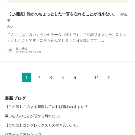
【ご相談】誰かのちょっとした一言を忘れることが出来ない。
記
事
占い
こんにちは！占いカウンセラー占い紳士です。ご相談頂きました。Q.ちょ
っとしたことですぐに落ち込んでしまう自分が嫌いです。...
占い紳士
2023/01/23 02:05
…
1
2
3
4
5
11
最新ブログ
【ご相談】このまま我慢していれば報われますか？
嫌いな人のことが頭から離れない。
【ご相談】コンプレックスとの付き合いかた。
頑張れって言わないで。