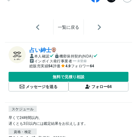
一覧に戻る
占い紳士
本人確認
機密保持契約(NDA)
インボイス発行事業者
未登録
総販売実績
54
評価
4.9
フォロワー
64
無料で見積り相談
メッセージを送る
フォロー
64
スケジュール
早くて24時間以内、

遅くとも3日以内には鑑定結果をお伝えします。
資格・検定