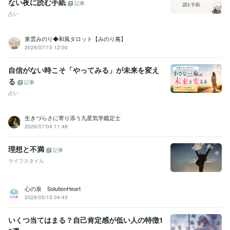
ない夜に読む手紙
記事
占い
東雲みのり◆和風タロット【みのり庵】
2026/07/15 12:00
自信がない時こそ「やってみる」が未来を変え
る
記事
占い
生きづらさに寄り添う九星気学鑑定士
2026/07/04 11:48
理想と不満
記事
ライフスタイル
心の泉 SolutionHeart
2026/05/13 04:43
いくつ当てはまる？自己肯定感が低い人の特徴1