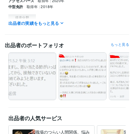
アクセスバーズ
取得年 : 2020年
中型免許
取得年 : 2018年
得意分野
出品者の実績をもっと見る
占い
タロット占い
恋愛
仕事
悩み
相談
雑談
ビジネス
資産運用・副業の相談
悩み相談
出品者のポートフォリオ
もっと見る
出品者の人気サービス
職場のつらい人間関係、悩み
愛情