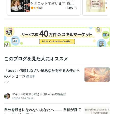
をタロットで占います 職
持ち
場、上司、転職、いじめ、パ
【質
5.0
(12)
1,500
円
4.5
ワハラ、人間関係、対人運、
心理
恋愛
このブログを見た人にオススメ
「trust」信頼しなさい🌸あなたを守る天使から
のメッセージ
記事
占い
アキラ✨寄り添う聴き手 迷い不安の相談室
2026/07/26 09:16
自分を好きになれないあなたへ ―― 自信が持て