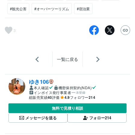
#観光公害
#オーバーツーリズム
#宿泊業
3
一覧に戻る
ゆき106
本人確認
機密保持契約(NDA)
インボイス発行事業者
未登録
総販売実績
40
評価
4.9
フォロワー
214
無料で見積り相談
メッセージを送る
フォロー
214