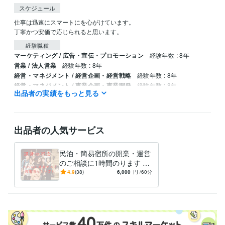
スケジュール
仕事は迅速にスマートにを心がけています。

丁寧かつ安価で応じられると思います。
経験職種
マーケティング / 広告・宣伝・プロモーション
経験年数 : 8年
営業 / 法人営業
経験年数 : 8年
経営・マネジメント / 経営企画・経営戦略
経験年数 : 8年
経営・マネジメント / 事業企画・事業開発
経験年数 : 8年
出品者の実績をもっと見る
事務・ビジネスサポート / 事務（一般事務）
経験年数 : 11年
職歴
株式会社共佑
2016年3月 ~ 2020年3月
出品者の人気サービス
有限会社井村興産
2013年3月 ~ 2016年2月
株式会社ｃｌｉｐ
2021年11月 ~ 現在
民泊・簡易宿所の開業・運営
資格・検定
のご相談に1時間のります 宿
日商簿記検定2級
泊業をしたい！でも売上が確
取得年 : 2012年
4.9
(38)
6,000
円
/60分
保できるのかわからず不安な
国内旅行業務取扱管理者
取得年 : 2018年
方に
得意分野
ビジネス代行・事務代行
宿泊業アドバイス
民泊
集客
簡易宿所
コンサル
アドバイス
宿泊
販路
ホテル