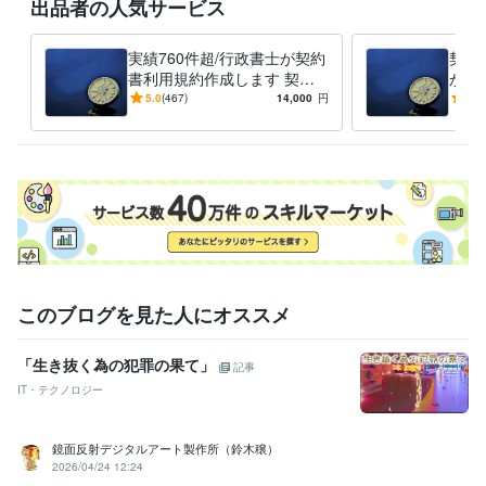
出品者の人気サービス
お問い合わせください。

◯各種許認可申請書類のご相談

実績760件超/行政書士が契約
契約
サービスタイトルにあげていない事業、個人の方の権利に関する許可に
書利用規約作成します 契約
がプ
つきましてもお問い合わせいただきましたら調査致します。
書、利用規約、業務委託、取
プロ
5.0
(467)
14,000
円
5.0
引内容に従い的確に修正しま
なビ
経験職種
す。
構築
マーケティング / ブランディング
経験年数 : 12年
営業 / 法人営業
経験年数 : 10年
コンサルタント / 経営コンサルタント
経験年数 : 11年
士業・専門職 / 行政書士
経験年数 : 11年
ライフスタイル・その他 / 講師・インストラクター
経験年数 : 20年
職歴
南本町行政書士事務所
2019年1月 ~ 現在
このブログを見た人にオススメ
受賞歴
2023年度行政書士試験対策講座
2025年度行政書士試験対策講座
20
「生き抜く為の犯罪の果て」
記事
26年度行政書士試験対策講座
IT・テクノロジー
資格・検定
行政書士
取得年 : 2018年
鏡面反射デジタルアート製作所（鈴木穣）
2026/04/24 12:24
プログラミング言語・フレームワーク