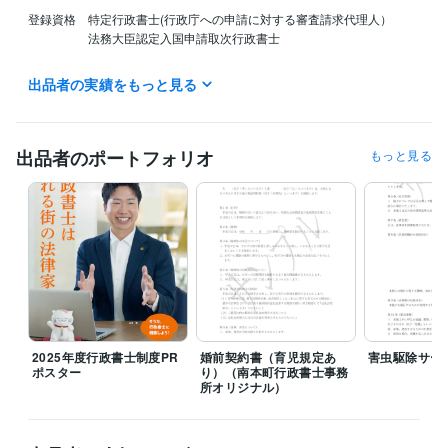
登録資格　特定行政書士(行政庁への申請に対する審査請求代理人）

　　　　　法務大臣認定入国申請取次行政書士

契約書作成を含めすべての業務は365日受付けています。返信は年末年
出品者の実績をもっと見る
始、土日祝日、定休日を除き1時間〜12時間以内に致します。

やり取りは迅速に行いますのでお急ぎの方もぜひお問い合わせくださ
い。

出品者のポートフォリオ
もっと見る
このお問い合わせ段階で契約に関する法務相談を詳細に行います。ここ
では料金はいただきませんので、ぜひご活用ください。

また、守秘義務によりご提示いただきました個人情報はご依頼の有無に
関わらず現在、将来に渡り外部にもれることはございません。ご安心く
ださい。

契約書作成、利用規約、覚書、誓約書、業務委託契約書の作成、その他
の書面など、個人間、法人間におけるお取引、取り決めをしたいといっ
2025年度行政書士制度PR
婚前契約書（育児規定あ
害虫駆除サー
た幅広いご相談をお受けいたします。

ポスター
り）（南本町行政書士事務
所オリジナル）
◯契約書、利用規約作成納期について

原則翌日となりますが、場合によりお時間をいただくことがあります。