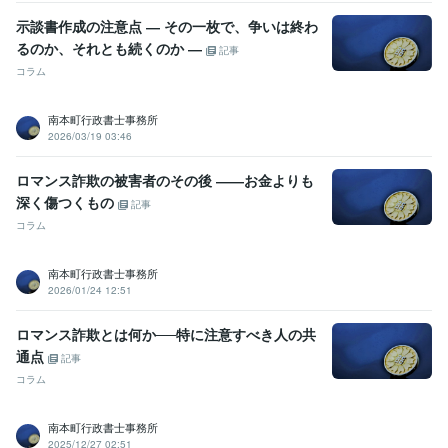
Google Cloud Platform:5年
示談書作成の注意点 ― その一枚で、争いは終わ
ビジネス・クリエイティブツール
るのか、それとも続くのか ―
記事
Wix:10年
WordPress:6年
JIMDO:6年
Excel:20年
Google サイト:20年
コラム
Google スプレッドシート:15年
Google スライド:5年
Google ドキュメント:10年
PowerPoint:20年
Word:20年
南本町行政書士事務所
Google Analytics:7年
ChatGPT:2年
Bard:2年
Adobe Premiere Pro:3年
2026/03/19 03:46
Adobe Illustrator:3年
Adobe Flash:7年
ロマンス詐欺の被害者のその後 ――お金よりも
得意分野
ビジネス代行・事務代行
契約書・業務委託契約書・利用規約修正
契
深く傷つくもの
記事
約書・業務委託契約・利用規約作成
契約法務、取引に関するアドバ
コラム
イス
公正証書遺言書原案作成、死後事務委任
契約書
契約書作成
利用規約
利用規約相談
プライバシーポリシー
NDA
秘密保持
賃貸借
業務委託契約書
行政書士
南本町行政書士事務所
集客・マーケティング相談
経営相談
2026/01/24 12:51
学歴
ロマンス詐欺とは何か──特に注意すべき人の共
国内大学院
2012年3月 ~ 2014年2月
通点
記事
コラム
語学力
英語
ビジネスレベル
南本町行政書士事務所
2025/12/27 02:51