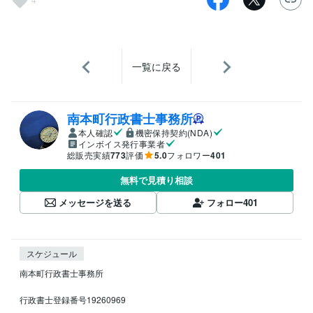
一覧に戻る
南本町行政書士事務所
本人確認
機密保持契約(NDA)
インボイス発行事業者
総販売実績
773
評価
5.0
フォロワー
401
無料で見積り相談
メッセージを送る
フォロー
401
スケジュール
南本町行政書士事務所　

行政書士登録番号19260969
