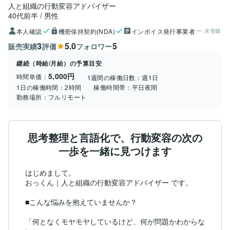
人と組織の行動変容アドバイザー
40代前半
男性
本人確認
機密保持契約(NDA)
インボイス発行事業者
未登録
3
5.0
5
販売実績
評価
フォロワー
継続（時給/月給）の予算目安
5,000円
時間単価：
1週間の稼働日数：
週1日
1日の稼働時間：
2時間
稼働時間帯：
平日夜間
勤務場所：
フルリモート
思考整理と言語化で、行動変容の次の
一歩を一緒に見つけます
はじめまして。

おっくん｜人と組織の行動変容アドバイザー です。

■こんな悩みを抱えていませんか？

「何となくモヤモヤしているけど、何が問題かわからな