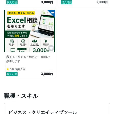
3,000
3,000
円
円
購入可能
購入可能
・リーダー・管理職として、チームや自分のマネジメン
トに悩んでいる

・習慣化やジャーナリングを続けたいけど、仕組みがで
きていない

・業務の改善や効率化に取り組みたいが、何から手をつ
ければいいかわからない

■なぜ私に相談できるのか

現在、大手メーカーで部長として働きながら、社外での
考える・整える・伝わる Excel相
対話支援や組織開発にも携わっています。

談承ります
現場でのマネジメント経験と、自ら継続してきた習慣化
5.0
1
実績
件
の実践をもとに、思考整理・言語化・行動支援を行って
3,000
円
購入可能
います。

■マネジメント・1on1の実践

職種・スキル
・約7年間のマネジメント経験

・部長として自走するチームづくりを実践

・数百回に及ぶ1on1の積み重ね

ビジネス・クリエイティブツール
■Kindle出版
