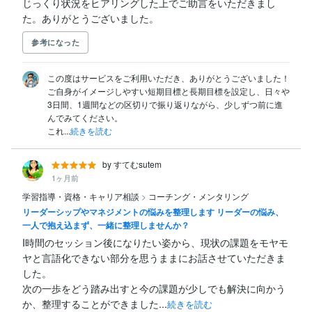
じっくり状況をヒアリングした上でご助言をいただきまし
た。ありがとうございました。
参考になった
この度はサービスをご利用いただき、ありがとうございました！

ご自身がイメージしやすい短期目標と長期目標を設定し、日々や
3日間、1週間などの区切りで振り返りながら、少しずつ前に進
んでみてください。

これ...
続きを読む
by すてむsutem
1ヶ月前
学習指導・資格・キャリア相談
>
コーチング・メンタリング
リーダーシップやマネジメントの悩みを整理します リーダーの悩み、
一人で抱え込まず、一緒に整理しませんか？
I時間のセッション後になりたい姿から、現状の課題をモヤモ
ヤと言語化できない部分を思うままにお話させていただきま
した。

次の一歩をどう踏み出すと今の課題が少しでも解決に向かう
か、整理することができました...
続きを読む