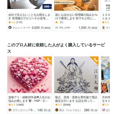
会社で言えないことをお聞きしま
誰にも話せない管理職の悩みを1o
１００名
す 管理職のプロコーチが思考整
n1で整理します 部下や上司に言
トをコー
理・自己理解・行動をサポート
えないことを、現役管理職と話す
との関係
4.9
(110)
-
(1)
5.0
(6)
30分です。
になれる
3,000
1,500
タムシンコーチ
Kei_note
円
/60分
円
/30分
このプロ人材に依頼した人がよく購入しているサービ
ス
資格アリ・経験20年超☘️人生のお
龍占、霊視・霊聴＆男性脳で電話
方向性の
悩みお聴します 鬱・HSP・介護
鑑定を行います お話を伺ってい
をキャッ
障害・毒親・恋愛・仕事・育児・
る途中で「なんで分かるんです
成長のヒ
5.0
(1969)
5.0
(2598)
5.0
(9)
占い依存etc
か？」と言われます
やすく言
140
280
カウンセリング事務所☘️オフィスカノン
龍占（りゅうせん）
あたた
円
/分
円
/分