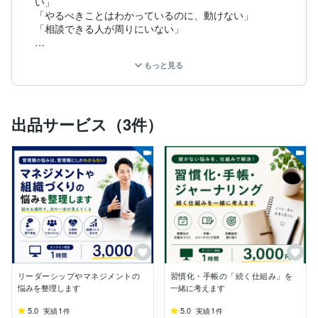
い」

「やるべきことはわかっているのに、動けない」

「相談できる人が周りにいない」

リーダーや管理職として悩んでいる方も、

もっと見る
自分の習慣や働き方を変えたいと思っている方も、

こうした壁にぶつかることはよくあります。

そしてその多くは、「考えが整理できていないこと」が
出品サービス（3件）
原因です。

■私が大切にしていること

答えを押し付けるのではなく、一緒に考えて整理し、あ
なた自身が「次の一歩」を見つけられる状態をつくるこ
とです。

考える → 整える → 行動する

この流れを、対話を通じて一緒に歩みます。

リーダーシップやマネジメントの
習慣化・手帳の「続く仕組み」を
悩みを整理します
一緒に考えます
■こんな方は、ぜひご相談ください

5.0
1
5.0
1
実績
件
実績
件