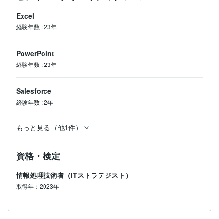
『習慣を身につける１週間チャレンジのススメ』

Excel
『考える、整える、伝わる。実践エクセル仕事術』

経験年数
:
23年
■発信・継続の実践

・note毎日発信470日以上継続

PowerPoint
・stand.fm毎日配信150日以上継続

・ジャーナリングを4年以上毎日継続

経験年数
:
23年
Salesforce
「こんなこと相談していいのかな？」という方こそ、ぜ
ひ。

経験年数
:
2年
漠然としたモヤモヤでも、うまく言語化できない悩みで
も、まずは話してみてください。

もっと見る（他1件）
整理することで、自分でも気づいていなかった「本当の
課題」が見えてきます。

資格・検定
お気軽にご相談ください。
情報処理技術者（ITストラテジスト）
取得年：2023年