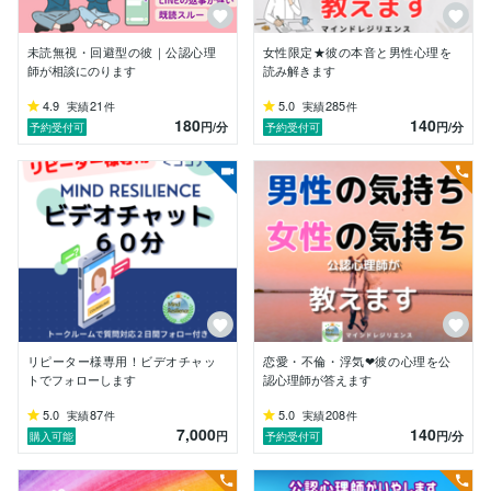
 「Mind ＝精神」、「Resilience＝回復力」という意味
があります。

こころのバランスを取り戻し、地に足がついた状態で活
未読無視・回避型の彼｜公認心理
女性限定★彼の本音と男性心理を
力に満ちあふれ、

師が相談にのります
読み解きます
その力で自分の未来を自分自身で切り開いていってほし
い。

4.9
21
5.0
285
実績
件
実績
件
180
140
そんな願いを込めて、Mind Resilience と名付けまし
円
/分
円
/分
予約受付可
予約受付可
た。 

 「マインドレジリエンス に相談してよかった！」

そう言っていただけるように、過去の豊富な経験と、

公認心理師（国家資格）としての知識と技能を活かし
て、

みなさんの「こころの回復」と「こころのエネルギーチ
ャージ」のお手伝いをいたします。 

最近は大変うれしいことに、サービスを利用していただ
く機会が増えてきました。

リピーター様専用！ビデオチャッ
恋愛・不倫・浮気❤彼の心理を公
本当にありがとうございます！

トでフォローします
認心理師が答えます
これからもどうぞよろしくお願いいたします。

5.0
87
5.0
208
実績
件
実績
件
7,000
140
円
円
/分
購入可能
予約受付可
【得意とすること】

■HSP・HSC・HSS型HSP気質の方に対するカウンセリ
ング
