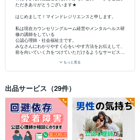
ただきありがとうございます★

はじめまして！マインドレジリエンスと申します。

私は現在カウンセリングルーム経営やメンタルヘルス研
修の講師をしている

公認心理師・社会福祉士です。

みなさんにわかりやすく心をいやす方法をお伝えして、
前を向いていく力をつけていただけるようなサービスを
提供していけたらと思っています。

もっと見る
また私はHSS型HSPの気質も持っています。

自分がHSS型HSPだと知るまでは

「自分が社会に合わせて生きていけない不適合者」なの
出品サービス（29件）
ではないかと苦しんだりしてきましたが、心理学のおか
げでそれを乗り越えることができました。

こうした経験なども踏まえて

本音の言葉で誠心誠意向き合って、

みなさんの抱える様々な悩みや苦しみをいやしていきた
いと思っています。

【Mind Resilience (マインド レジリエンス)とは】
