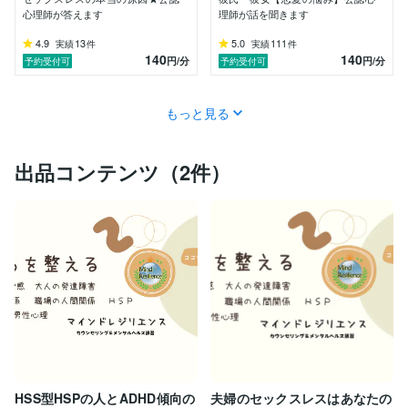
心理師が答えます
理師が話を聞きます
4.9
13
5.0
111
実績
件
実績
件
140
140
円
/分
円
/分
予約受付可
予約受付可
もっと見る
出品コンテンツ（2件）
HSS型HSPの人とADHD傾向の
夫婦のセックスレスはあなたの