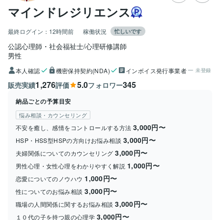
マインドレジリエンス
最終ログイン：
12時間前
稼働状況
忙しいです
公認心理師・社会福祉士/心理研修講師
男性
本人確認
機密保持契約(NDA)
インボイス発行事業者
未登録
1,276
5.0
345
販売実績
評価
フォロワー
納品ごとの予算目安
悩み相談・カウンセリング
3,000円〜
不安を癒し、感情をコントロールする方法
3,000円〜
HSP・HSS型HSPの方向けお悩み相談
3,000円〜
夫婦関係についてのカウンセリング
1,000円〜
男性心理・女性心理をわかりやすく解説
1,000円〜
恋愛についてのノウハウ
3,000円〜
性についてのお悩み相談
3,000円〜
職場の人間関係に関するお悩み相談
3,000円〜
１０代の子を持つ親の心理学