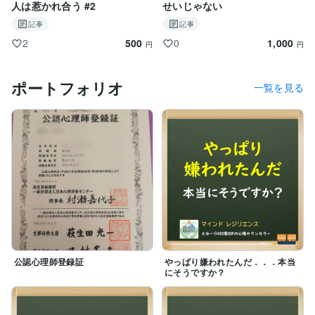
人は惹かれ合う #2
せいじゃない
記事
記事
500
1,000
2
0
円
円
ポートフォリオ
一覧を見る
公認心理師登録証
やっぱり嫌われたんだ．．．本当
にそうですか？