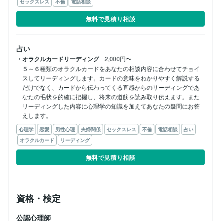
セックスレス
不倫
電話相談
無料で見積り相談
占い
・オラクルカードリーディング
2,000円〜
５～６種類のオラクルカードをあなたの相談内容に合わせてチョイ
スしてリーディングします。カードの意味をわかりやすく解説する
だけでなく、カードから伝わってくる直感からのリーディングであ
なたの毛状を的確に把握し、将来の道筋を読み取り伝えます。また
リーディングした内容に心理学の知識を加えてあなたの疑問にお答
心理学
恋愛
男性心理
夫婦関係
セックスレス
不倫
電話相談
占い
オラクルカード
リーディング
無料で見積り相談
資格・検定
公認心理師