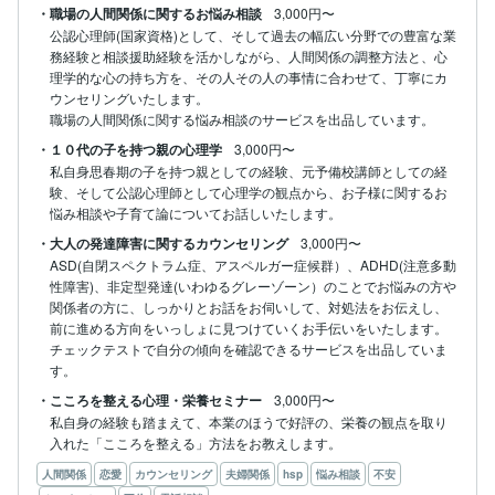
・職場の人間関係に関するお悩み相談
3,000円〜
公認心理師(国家資格)として、そして過去の幅広い分野での豊富な業
務経験と相談援助経験を活かしながら、人間関係の調整方法と、心
理学的な心の持ち方を、その人その人の事情に合わせて、丁寧にカ
ウンセリングいたします。

職場の人間関係に関する悩み相談のサービスを出品しています。
・１０代の子を持つ親の心理学
3,000円〜
私自身思春期の子を持つ親としての経験、元予備校講師としての経
験、そして公認心理師として心理学の観点から、お子様に関するお
悩み相談や子育て論についてお話しいたします。
・大人の発達障害に関するカウンセリング
3,000円〜
ASD(自閉スペクトラム症、アスペルガー症候群）、ADHD(注意多動
性障害)、非定型発達(いわゆるグレーゾーン）のことでお悩みの方や
関係者の方に、しっかりとお話をお伺いして、対処法をお伝えし、
前に進める方向をいっしょに見つけていくお手伝いをいたします。

チェックテストで自分の傾向を確認できるサービスを出品していま
す。
・こころを整える心理・栄養セミナー
3,000円〜
私自身の経験も踏まえて、本業のほうで好評の、栄養の観点を取り
入れた「こころを整える」方法をお教えします。
人間関係
恋愛
カウンセリング
夫婦関係
hsp
悩み相談
不安