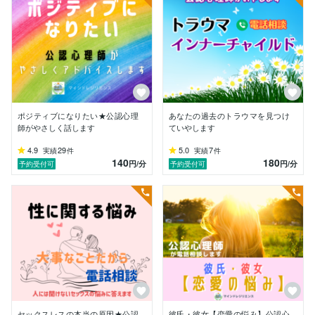
■オラクルカードを使ったカードリーディング

■恋愛・不倫相談

■夫婦関係・セックスレスの相談

■人間関係で疲れたこころを整えるカウンセリング

■インナーチャイルドをいやすカウンセリング

■藤川理論に基づいた栄養療法によるセルフケア方法の
指導

■ストレスへの対処法・燃え尽き症候群（バーンアウ
ト）

ポジティブになりたい★公認心理
あなたの過去のトラウマを見つけ
■思春期の子どものこころ、子育ての悩み相談

師がやさしく話します
ていやします
■長年の講師経験を活かした、講座・セミナー・研修等
4.9
29
5.0
7
実績
件
実績
件
の実施
140
180
円
/分
円
/分
予約受付可
予約受付可
セックスレスの本当の原因★公認
彼氏・彼女【恋愛の悩み】公認心