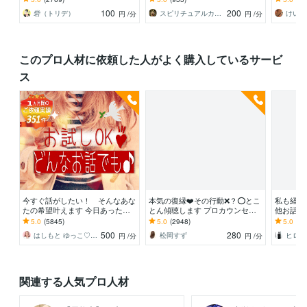
行動の意味】を教えます
り！全部教えます。
どうぞお
100
200
砦（トリデ）
スピリチュアルカウンセラーすすむ
けい教
円
/分
円
/分
このプロ人材に依頼した人がよく購入しているサービ
ス
今すぐ話がしたい！ そんなあな
本気の復縁❤️その行動❌？⭕️とこ
私も経験
たの希望叶えます 今日あったこ
とん傾聴します プロカウンセラ
他お話し
とから深刻な悩みまで☆何でも打
ーが⭐️全力で❤️最強☘アプローチ
ンセラー
5.0
(5845)
5.0
(2948)
5.0
(39
ち明けてください。
します
等☆解決
500
280
はしもと ゆっこ♡救急こころの相談室
松岡すず
円
/分
円
/分
関連する人気プロ人材