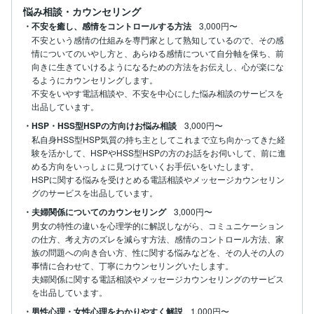
悩み相談・カウンセリング
・不安を癒し、感情をコントロールする方法
3,000円〜
不安という感情の仕組みを専門家として熟知しているので、その感
情についてのいやし方と、あらゆる感情について自分軸を保ち、前
向きに生きていけるようになるための方法をお伝えし、心が楽にな
るようにカウンセリングします。

不安をいやす電話相談や、不安を中心にした悩み相談のサービスを
出品しています。
・HSP・HSS型HSPの方向けお悩み相談
3,000円〜
私自身HSS型HSP気質の持ち主としてこれまで立ち向かってきた経
験を活かして、HSPやHSS型HSPの方のお話をお伺いして、前に進
める方向をいっしょに見つけていくお手伝いをいたします。

HSPに関する悩みを受けとめる電話相談やメッセージカウンセリン
グのサービスを出品しています。
・夫婦関係についてのカウンセリング
3,000円〜
男女の特性の違いを心理学的に解説しながら、コミュニケーション
の仕方、考え方のズレを減らす方法、感情のコントロール方法、家
族の問題への向き合い方、性に関する悩みなどを、その人その人の
事情に合わせて、丁寧にカウンセリングいたします。

夫婦関係に関する電話相談やメッセージカウンセリングのサービス
を出品しています。
・男性心理・女性心理をわかりやすく解説
1,000円〜