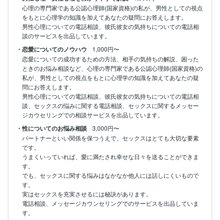
心理の専門家である公認心理師(国家資格)の私が、男性としての視点
をもとに心理学の知識を加えてあなたの疑問にお答えします。

男性心理についての電話相談、彼氏彼女の気持ちについての電話相
談のサービスを出品しています。
・恋愛についてのノウハウ
1,000円〜
恋愛についての成功するための方法、相手の気持ちの解説、困った
ときのお悩み相談など、心理の専門家である公認心理師(国家資格)の
私が、男性としての視点をもとに心理学の知識を加えてあなたの疑
問にお答えします。

男性心理についての電話相談、彼氏彼女の気持ちについての電話相
談、セックスの悩みに関する電話相談、セックスに関するメッセー
ジカウセリングでの相談サービスを出品しています。
・性についてのお悩み相談
3,000円〜
パートナーといい関係を保つうえで、セックスはとても大切な要素
です。

うまくいっていれば、愛に満たされ幸せな日々を送ることができま
す。

でも、セックスに関する悩みはなかなか他人には話しにくいもので
す。

実はセックスを充実させるには秘訣があります。

電話相談、メッセージカウンセリングでのサービスを出品していま
す。