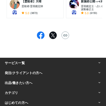
【霊能者】天晴
新施術公開→≪相手意
霊能者/霊視鑑定師
霊視鑑定士・占い師
波動修正士
5.0
(3872)
5.0
(6150)