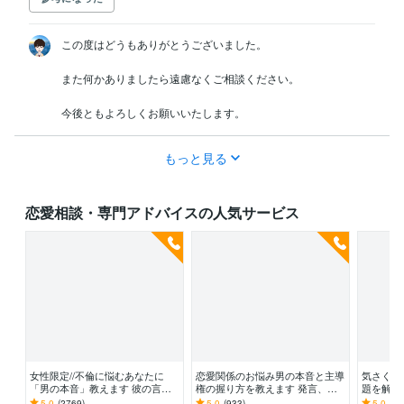
この度はどうもありがとうございました。

また何かありましたら遠慮なくご相談ください。

今後ともよろしくお願いいたします。
もっと見る
恋愛相談・専門アドバイスの人気サービス
女性限定//不倫に悩むあなたに
恋愛関係のお悩み男の本音と主導
気さくな
「男の本音」教えます 彼の言葉
権の握り方を教えます 発言、行
題を解決
は本当なの？【言葉と裏腹な彼の
動から彼の本音が全てが丸わか
心理学の
5.0
(2769)
5.0
(933)
5.0
(36