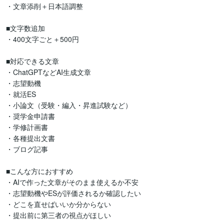
・文章添削＋日本語調整

■文字数追加

・400文字ごと＋500円

■対応できる文章

・ChatGPTなどAI生成文章

・志望動機

・就活ES

・小論文（受験・編入・昇進試験など）

・奨学金申請書

・学修計画書

・各種提出文書

・ブログ記事

■こんな方におすすめ

・AIで作った文章がそのまま使えるか不安

・志望動機やESが評価されるか確認したい

・どこを直せばいいか分からない

・提出前に第三者の視点がほしい
