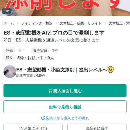
1/2
ホーム
ライティング・翻訳
文章校正・編集・リライト
文章校正・添
ES・志望動機をAIとプロの目で添削します
即日｜ES・志望動機を通過レベルの文章に整えます
-
1
件
評価
販売実績
5
枠 / お願い中：
0
人
残り
ES・志望動機・小論文添削｜提出レベルへ
総販売実績：
629件
購入画面に進む
無料で見積り相談
見積りから購入までの流れ
お気に入り(1)
出品者に質問