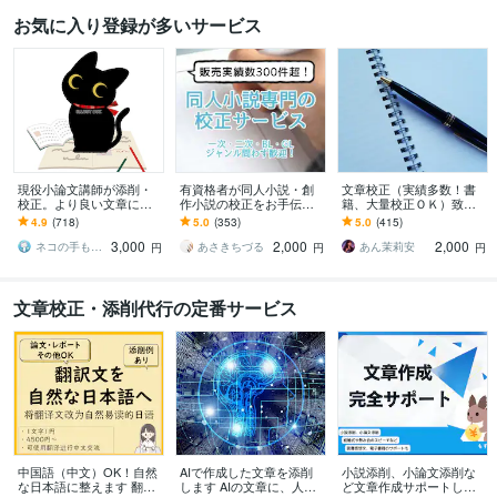
お気に入り登録が多いサービス
現役小論文講師が添削・
有資格者が同人小説・創
文章校正（実績多数！書
校正。より良い文章に変
作小説の校正をお手伝い
籍、大量校正ＯＫ）致し
えます 文章で目的を叶え
します 即納可！実績300
ます 確実な実績♥正しい
4.9
(718)
5.0
(353)
5.0
(415)
る！ビジネス・対人関
件超！二次創作やBL・GL
日本語・読みやすい文章
3,000
2,000
2,000
係・生活をグッと豊か
も歓迎です
へ！
ネコの手も借りたい＠青山舎
あさきちづる
あん茉莉安
円
円
円
に！
文章校正・添削代行の定番サービス
中国語（中文）OK！自然
AIで作成した文章を添削
小説添削、小論文添削な
な日本語に整えます 翻訳
します AIの文章に、人間
ど文章作成サポートしま