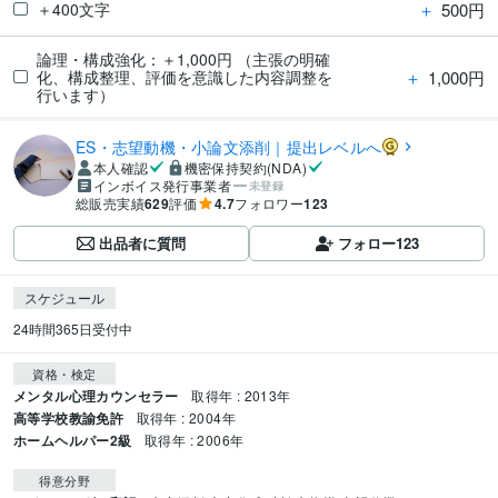
＋
500円
＋400文字
論理・構成強化：＋1,000円 （主張の明確
＋
1,000円
化、構成整理、評価を意識した内容調整を
行います）
ES・志望動機・小論文添削｜提出レベルへ
本人確認
機密保持契約(NDA)
インボイス発行事業者
未登録
総販売実績
629
評価
4.7
フォロワー
123
出品者に質問
フォロー
123
スケジュール
24時間365日受付中
資格・検定
メンタル心理カウンセラー
取得年 : 2013年
高等学校教諭免許
取得年 : 2004年
ホームヘルパー2級
取得年 : 2006年
得意分野