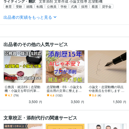
ライティング・翻訳
文章添削 文章作成 小論文指導 志望動機
教育
受験
就職
転職
公務員
学校
式典
採用
看護
奨学金
語学力
出品者の実績をもっと見る
英語
日常会話レベル
出品者のその他の人気サービス
公務員・就活ES｜志望動
志望動機・ES・小論文を
小論文・志望動機の弱点
機・小論文を即日代筆し
提出用の文章に整えます
や改善点を分析します 赤
ます 即日対応可！公務
想いを整理し、伝わる文
字修正より“評価されない
4.7
(79)
4.8
(132)
5.0
(4)
員・社会人採用「一次試
章に仕上げます
原因”分析に特化。構成も
3,500
3,500
1,500
験突破できました」
迅速確認
円
円
円
文章校正・添削代行の関連サービス