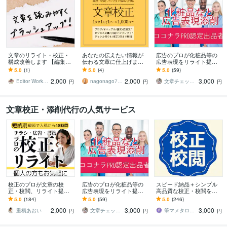
文章のリライト・校正・
あなたの伝えたい情報が
広告のプロが化粧品等の
構成改善します 【編集暦1
伝わる文章に仕上げます
広告表現をリライト提案
0年】誤字脱字だけじゃな
元大学教員が作文スキル
します 化粧品などのLP、
5.0
(1)
5.0
(4)
5.0
(59)
い、“質の高い文章”へ。
や観察力を活かして校正
HP、記事、広告制作物な
2,000
2,000
3,000
します
ど丸ごとおまかせ！
Editor Works｜編集サポート
nagonago7575
文章チェックオフィス
円
円
円
文章校正・添削代行の人気サービス
校正のプロが文章の校
広告のプロが化粧品等の
スピード納品＋シンプル
正・校閲、リライト提案
広告表現をリライト提案
高品質な校正・校閲をし
をします 紙媒体実績9年の
します 化粧品などのLP、
ます オールジャンルあら
5.0
(184)
5.0
(59)
5.0
(246)
校正者/安心価格・高品質/
HP、記事、広告制作物な
ゆる文章にスピード対
2,000
3,000
3,000
小説・同人誌も！
ど丸ごとおまかせ！
応！プロの研究者兼作家
重橋あおい
文章チェックオフィス
筆マメタロー。
円
円
円