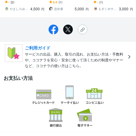
文を自然で読みやすい日
らしさ、「熱」「愛」を
す 結婚式や飲み会のスピ
-
(2)
5.0
(1)
-
(1)
本語に整えます｜可简单
加えよう。
ーチなど、文章に関わる
4,500
5,000
3,000
中文交流
ものはお任せあれ！
やましろゆうこ（山城優子）｜現役国語教員
息吹肇
もずく＠サイドFIRE作家
円
円
円
ご利用ガイド
サービスの出品、購入、取引の流れ、お支払い方法・手数料
や、ココナラを安心・安全に使って頂くための制度やマナー
など、ココナラの使い方はこちら。
お支払い方法