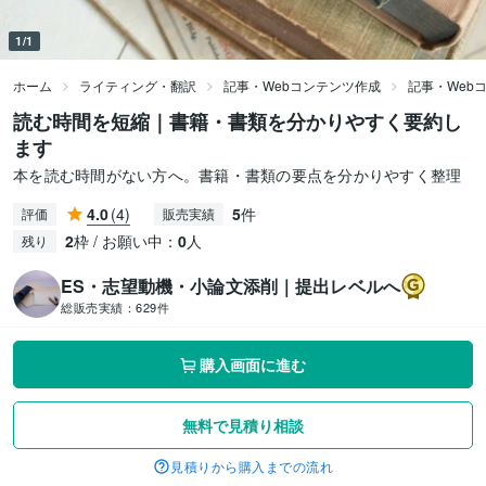
1/1
ホーム
ライティング・翻訳
記事・Webコンテンツ作成
記事・Web
読む時間を短縮｜書籍・書類を分かりやすく要約し
ます
本を読む時間がない方へ。書籍・書類の要点を分かりやすく整理
4.0
(4)
5
件
評価
販売実績
2
枠 / お願い中：
0
人
残り
ES・志望動機・小論文添削｜提出レベルへ
総販売実績：
629件
購入画面に進む
無料で見積り相談
見積りから購入までの流れ