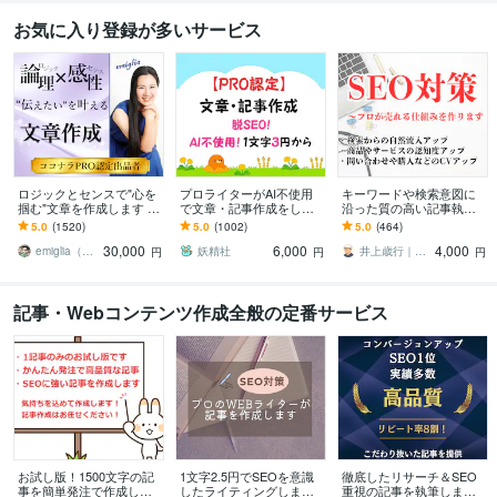
お気に入り登録が多いサービス
ロジックとセンスで"心を
プロライターがAI不使用
キーワードや検索意図に
掴む"文章を作成します あ
で文章・記事作成をしま
沿った質の高い記事執筆
なたの「実現したい未
す ホームページ、アフィ
します ランキング1位獲得
5.0
(1520)
5.0
(1002)
5.0
(464)
来」を叶えるための渾身
リエイト、ゲーム記事な
済ライター、出版賞受賞
30,000
6,000
4,000
のライティング
ども楽しく執筆中！
ライターが心をこめて
emiglia（エミリア）
妖精社
井上歳行｜SEO対策×Webライティング
円
円
円
記事・Webコンテンツ作成全般の定番サービス
お試し版！1500文字の記
1文字2.5円でSEOを意識
徹底したリサーチ＆SEO
事を簡単発注で作成しま
したライティングします
重視の記事を執筆します