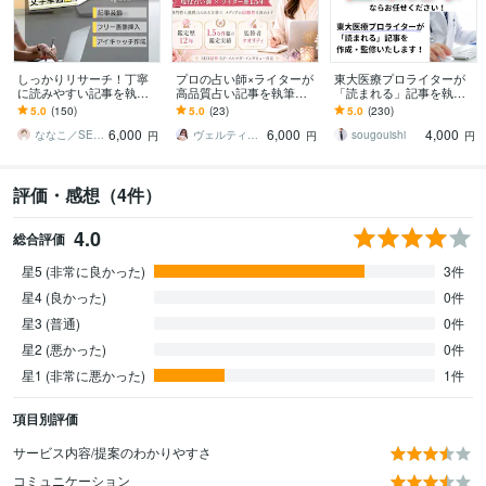
しっかりリサーチ！丁寧
プロの占い師×ライターが
東大医療プロライターが
に読みやすい記事を執筆
高品質占い記事を執筆し
「読まれる」記事を執筆
します 【SEO】と【読み
ます タロット・12星座・
します SEO対策・監修案
5.0
(150)
5.0
(23)
5.0
(230)
やすさ】にこだわった記
風水・スピリチュアルな
件も万全です！
6,000
6,000
4,000
事に仕上げます
ど幅広く対応可能！
ななこ／SEOライター
ヴェルティーナ
sougouishi
円
円
円
評価・感想（4件）
4.0
総合評価
星5 (非常に良かった)
3件
星4 (良かった)
0件
星3 (普通)
0件
星2 (悪かった)
0件
星1 (非常に悪かった)
1件
項目別評価
サービス内容/提案のわかりやすさ
コミュニケーション