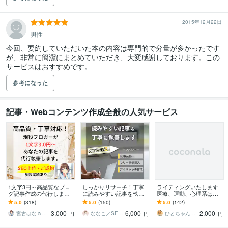
2015年12月22日
男性
今回、要約していただいた本の内容は専門的で分量が多かったです
が、非常に簡潔にまとめていただき、大変感謝しております。この
参考になった
記事・Webコンテンツ作成全般の人気サービス
1文字3円～高品質なブロ
しっかりリサーチ！丁寧
ライティングいたします
グ記事作成の代行します
に読みやすい記事を執筆
医療、運動、心理系は強
現役ブロガーがあなたの
します 【SEO】と【読み
いです。なんでもご相談
5.0
(318)
5.0
(150)
5.0
(142)
「書いてほしい」記事を
やすさ】にこだわった記
ください。
3,000
6,000
2,000
作成
事に仕上げます
宮古はな☺︎ブロガーでライター
ななこ／SEOライター
ひとちゃん先生 心と身体のサポーター
円
円
円