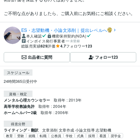
ご不明な点がありましたら、ご購入前にお気軽にご相談ください。
ES・志望動機・小論文添削｜提出レベルへ
本人確認
機密保持契約(NDA)
インボイス発行事業者
未登録
総販売実績
629
評価
4.7
フォロワー
123
出品者に質問
フォロー
123
スケジュール
24時間365日受付中
資格・検定
メンタル心理カウンセラー
取得年 : 2013年
高等学校教諭免許
取得年 : 2004年
ホームヘルパー2級
取得年 : 2006年
得意分野
ライティング・翻訳
文章添削 文章作成 小論文指導 志望動機
教育
受験
就職
転職
公務員
学校
式典
採用
看護
奨学金