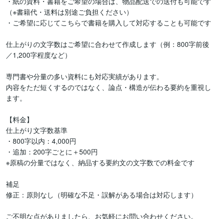
・紙の資料・書籍をご希望の場合は、物品配送での送付も可能です

（※書籍代・送料は別途ご負担ください）

・ご希望に応じてこちらで書籍を購入して対応することも可能です

仕上がりの文字数はご希望に合わせて作成します（例：800字前後
／1,200字程度など）

専門書や分量の多い資料にも対応実績があります。

内容をただ短くするのではなく、論点・構造が伝わる要約を重視し
ます。

【料金】

仕上がり文字数基準

・800字以内：4,000円

・追加：200字ごとに＋500円

※原稿の分量ではなく、納品する要約文の文字数での料金です

補足

修正：原則なし（明確な不足・誤解がある場合は対応します）

ご不明な点がありましたら、お気軽にお問い合わせください。