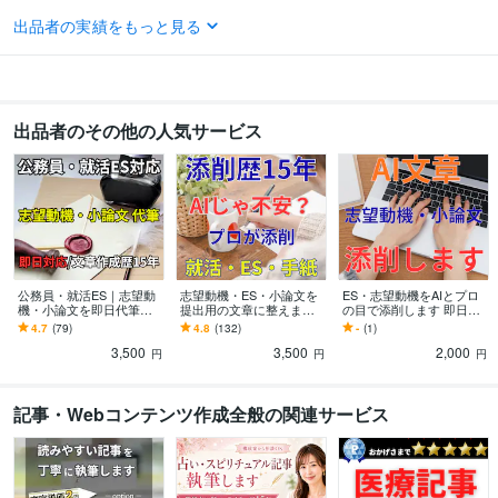
語学力
出品者の実績をもっと見る
英語
日常会話レベル
出品者のその他の人気サービス
公務員・就活ES｜志望動
志望動機・ES・小論文を
ES・志望動機をAIとプロ
機・小論文を即日代筆し
提出用の文章に整えます
の目で添削します 即日｜
ます 即日対応可！公務
想いを整理し、伝わる文
ES・志望動機を通過レベ
4.7
(79)
4.8
(132)
-
(1)
員・社会人採用「一次試
章に仕上げます
ルの文章に整えます
3,500
3,500
2,000
験突破できました」
円
円
円
記事・Webコンテンツ作成全般の関連サービス