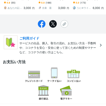
す 法人様にも好評！SEO
プロのWEBライターがSE
【実績172件】1文字2円｜
4.9
(55)
5.0
(188)
5.0
(173)
に強い記事のお試し版！3
O対策済みの記事を作成し
構成・ワードプレス入稿
3,000
3,000
6,000
000文字も可
ます
まで完結
あなたの記事屋さん
古泉 葵
うに＠ライター
円
円
円
ご利用ガイド
サービスの出品、購入、取引の流れ、お支払い方法・手数料
や、ココナラを安心・安全に使って頂くための制度やマナー
など、ココナラの使い方はこちら。
お支払い方法