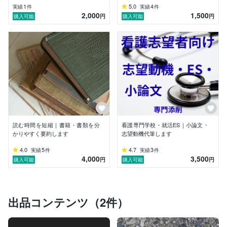
1
5.0
4
実績
件
実績
件
・高等学校教諭一種免許状（英語）

2,000
1,500
円
円
購入可能
購入可能
・メンタル心理カウンセラー

・ホームヘルパー2級

※資格は文章構成・ヒアリングの補助として活用してい
ます。
読む時間を短縮｜書籍・書類を分
看護専門学校・就活ES｜小論文・
かりやすく要約します
志望動機代筆します
4.0
5
4.7
3
実績
件
実績
件
4,000
3,500
円
円
購入可能
購入可能
出品コンテンツ（2件）