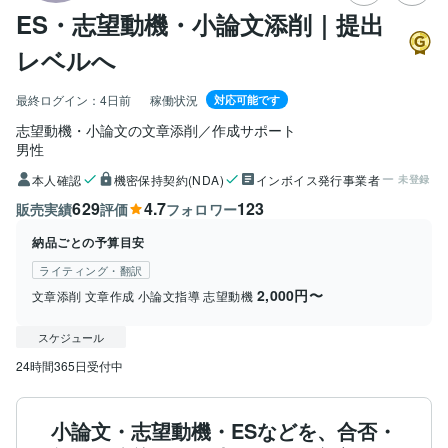
ES・志望動機・小論文添削｜提出
レベルへ
最終ログイン：
4日前
稼働状況
対応可能です
志望動機・小論文の文章添削／作成サポート
男性
本人確認
機密保持契約(NDA)
インボイス発行事業者
未登録
629
4.7
123
販売実績
評価
フォロワー
納品ごとの予算目安
ライティング・翻訳
2,000円〜
文章添削 文章作成 小論文指導 志望動機
スケジュール
24時間365日受付中
小論文・志望動機・ESなどを、合否・