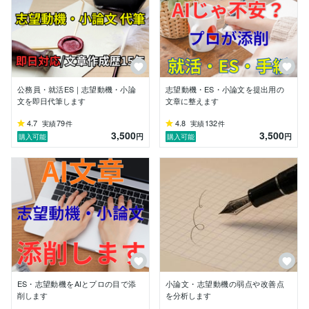
■対応分野

・小論文（大学受験／看護学校／編入／昇進試験）

・志望動機・ES（就活／公務員）

・昇進試験・人事評価用論述

・ビジネス文書・社内資料

・手紙・スピーチ

公務員・就活ES｜志望動機・小論
志望動機・ES・小論文を提出用の
文を即日代筆します
文章に整えます
■サービスの特徴

・論点を整理し、読みやすい文章に整えます

4.7
79
4.8
132
実績
件
実績
件
3,500
3,500
・評価者視点で、合否・評価に関わる部分を重点修正し
円
円
購入可能
購入可能
ます

・添削・リライト・文章作成すべて対応可能です

■ご相談について

・原稿が未完成でも対応可能です

・事前相談のみでも歓迎しています

「この文章で大丈夫か不安」

「評価される形に整えたい」

そんなときはお気軽にご相談ください。

ES・志望動機をAIとプロの目で添
小論文・志望動機の弱点や改善点
削します
を分析します
■保有資格
