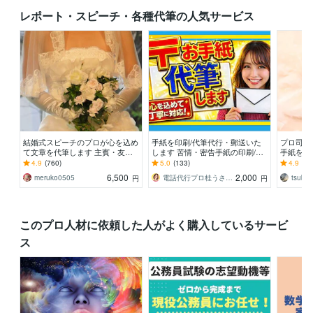
レポート・スピーチ・各種代筆の人気サービス
結婚式スピーチのプロが心を込め
手紙を印刷/代筆代行・郵送いた
プロ司会
て文章を代筆します 主賓・友人
します 苦情・密告手紙の印刷/代
手紙を添
代表・乾杯・花嫁の手紙・新郎謝
筆・代理発送をします手紙を書く
間以内の
4.9
(760)
5.0
(133)
4.9
(82
辞・両家代表に対応
代理
てお手伝
6,500
2,000
meruko0505
電話代行プロ桂うさぎ★待機中
tsubak
円
円
このプロ人材に依頼した人がよく購入しているサービ
ス