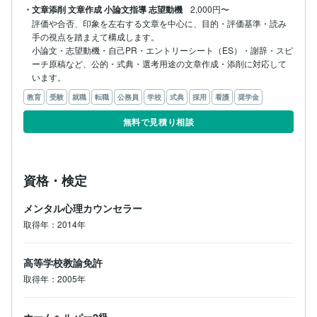
・文章添削 文章作成 小論文指導 志望動機
2,000円〜
評価や合否、印象を左右する文章を中心に、目的・評価基準・読み
手の視点を踏まえて構成します。

小論文・志望動機・自己PR・エントリーシート（ES）・謝辞・スピ
ーチ原稿など、公的・式典・選考用途の文章作成・添削に対応して
教育
受験
就職
転職
公務員
学校
式典
採用
看護
奨学金
無料で見積り相談
資格・検定
メンタル心理カウンセラー
取得年：2014年
高等学校教諭免許
取得年：2005年
ホームヘルパー2級