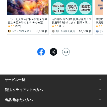
ガラッと人生★好転★変化★やり
元採用担当の現役職員が伴走！市
高校数学
直し★望み叶えます ★今★運命
役所等ES作成します 転職・既
家庭教師
が変わる★全ての希み対応★★
卒・空白期間もお任せ！面接官目
しくチェ
5.0
(525)
5.0
(71)
5.0
(55
線でゼロから作成支援
のプロ講
5,000
10,000
レモン3588★続々出てます★新サービス
岡田＠現役公務員（元人事課採用担当）
まさべ
円
円