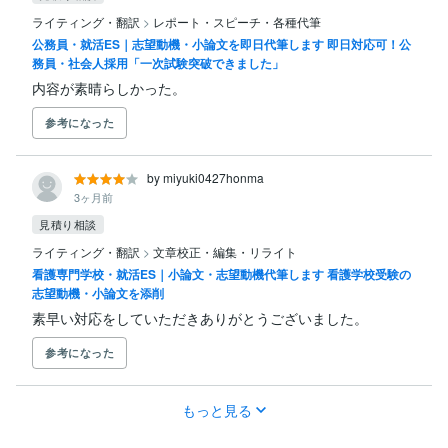
ライティング・翻訳
>
レポート・スピーチ・各種代筆
公務員・就活ES｜志望動機・小論文を即日代筆します 即日対応可！公
務員・社会人採用「一次試験突破できました」
内容が素晴らしかった。
参考になった
by miyuki0427honma
3ヶ月前
見積り相談
ライティング・翻訳
>
文章校正・編集・リライト
看護専門学校・就活ES｜小論文・志望動機代筆します 看護学校受験の
志望動機・小論文を添削
素早い対応をしていただきありがとうございました。
参考になった
もっと見る