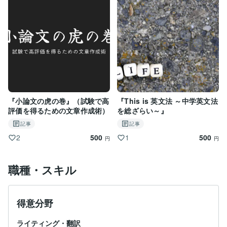
『小論文の虎の巻』（試験で高
『This is 英文法 ～中学英文法
評価を得るための文章作成術）
を総ざらい～』
記事
記事
500
500
2
1
円
円
職種・スキル
得意分野
ライティング・翻訳