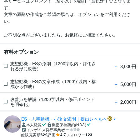
本サービスはプロンプト（指示文）の設計・提供が中心となりま
す。

文章の添削や作成をご希望の場合は、オプションをご利用くださ
い。

ご不明な点がございましたら、お気軽にご相談ください。
有料オプション
志望動機・ESの添削（1200字以内・評価さ
＋
3,000円
れる形に改善）
志望動機・ESの文章作成（1200字以内・構
＋
5,000円
成から作成）
改善点を解説（1200字以内・修正ポイント
＋
2,000円
を明確化）
ES・志望動機・小論文添削｜提出レベルへ
本人確認
機密保持契約(NDA)
インボイス発行事業者
未登録
総販売実績
629
評価
4.7
フォロワー
123