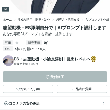
1/1
ホーム
生成AI活用・開発・制作
AI導入・活用支援
AIプロンプト作成
志望動機・ES添削自分で｜AIプロンプト設計します
あなた専用AIプロンプトを設計・提供します
-
0
件
評価
販売実績
5
枠 / お願い中：
0
人
残り
ES・志望動機・小論文添削｜提出レベルへ
総販売実績：
629件
受付終了
お気に入り(0)
出品者に質問
ココナラの安心保証