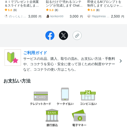
ＡＩでプレゼント企画案
貼るだけで“売れるコンテ
即使えるAIプロンプトを
＆スライドを生成します
ンツ”が完成します ChatG
制作します どんなジャン
企画提案〜スライド生成
PT×テンプレの「自動販売
ルでもAIに伝わるプロン
5.0
(9)
5.0
(8)
5.0
(8)
までできるプロンプトGP
パッケージ」
プト/差がつく高設計
3,000
3,000
2,500
Tsを提供
のっくん｜ＡＩで資金調達・集客・効率化
konkon00
Happiness STAR
円
円
円
ご利用ガイド
サービスの出品、購入、取引の流れ、お支払い方法・手数料
や、ココナラを安心・安全に使って頂くための制度やマナー
など、ココナラの使い方はこちら。
お支払い方法