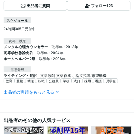
出品者に質問
フォロー
123
スケジュール
24時間365日受付中
資格・検定
メンタル心理カウンセラー
取得年 : 2013年
高等学校教諭免許
取得年 : 2004年
ホームヘルパー2級
取得年 : 2006年
得意分野
ライティング・翻訳
文章添削 文章作成 小論文指導 志望動機
教育
受験
就職
転職
公務員
学校
式典
採用
看護
奨学金
語学力
出品者の実績をもっと見る
英語
日常会話レベル
出品者のその他の人気サービス