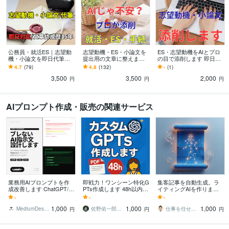
公務員・就活ES｜志望動
志望動機・ES・小論文を
ES・志望動機をAIとプロ
機・小論文を即日代筆し
提出用の文章に整えます
の目で添削します 即日｜
ます 即日対応可！公務
想いを整理し、伝わる文
ES・志望動機を通過レベ
4.7
(79)
4.8
(132)
-
(1)
員・社会人採用「一次試
章に仕上げます
ルの文章に整えます
3,500
3,500
2,000
験突破できました」
円
円
円
AIプロンプト作成・販売の関連サービス
業務用AIプロンプトを作
即戦力！ワンシーン特化G
集客記事を自動生成。ラ
成改善します ChatGPT/Cl
PTs作成します 48h以内納
イティングAIを作ります
aude/Geminiで成果が出る
品＋無料7日間メッセージ
キーワードだけで構成か
-
-
-
指示文
サポート付きで安心導
ら執筆まで完結。SEO・
1,000
1,000
1,000
入！
集客特化型
MediumDesign
佐野佑一郎＠AI仕組み化パートナー
仕事を任せられるAIを一緒に作る人
円
円
円