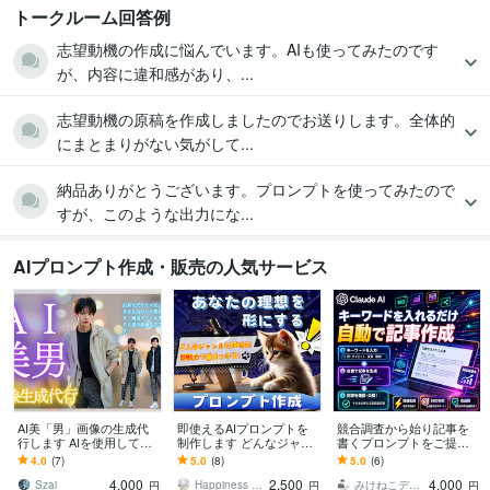
トークルーム回答例
志望動機の作成に悩んでいます。AIも使ってみたのです
が、内容に違和感があり、...
志望動機の原稿を作成しましたのでお送りします。全体的
にまとまりがない気がして...
納品ありがとうございます。プロンプトを使ってみたので
すが、このような出力にな...
AIプロンプト作成・販売の人気サービス
AI美「男」画像の生成代
即使えるAIプロンプトを
競合調査から始り記事を
行します AIを使用して、
制作します どんなジャン
書くプロンプトをご提供
韓流アイドル風、ジャニ
ルでもAIに伝わるプロン
します Claudeプロジェク
4.0
(7)
5.0
(8)
5.0
(6)
ーズ風男性の画像生成！
プト/差がつく高設計
トに組み込めばキーワー
4,000
2,500
4,000
ドを実行するだけ
Szai
Happiness STAR
みけねこデザイン
円
円
円