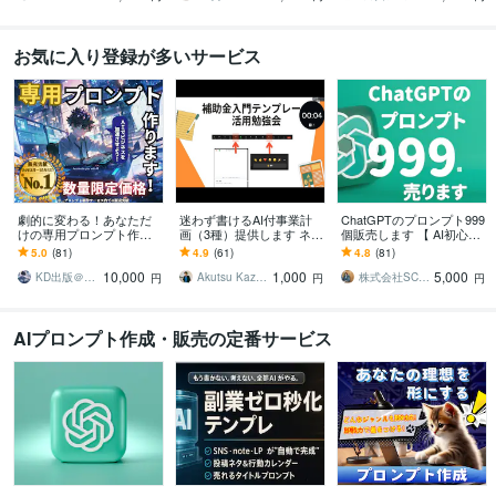
お気に入り登録が多いサービス
劇的に変わる！あなただ
迷わず書けるAI付事業計
ChatGPTのプロンプト999
けの専用プロンプト作り
画（3種）提供します ネッ
個販売します 【 AI初心者
ます 【☆5評価多数！初心
トから集客したい、でも
必見！】AIプロンプト最
5.0
(81)
4.9
(61)
4.8
(81)
者必見】求める回答がく
時間がない、と悩んでい
強セットが遂に登場！
10,000
1,000
5,000
る魔法のプロンプト
る方へ
KD出版＠AIスタジオ
Akutsu Kazuhiro
株式会社SCコンサルティング
円
円
円
AIプロンプト作成・販売の定番サービス