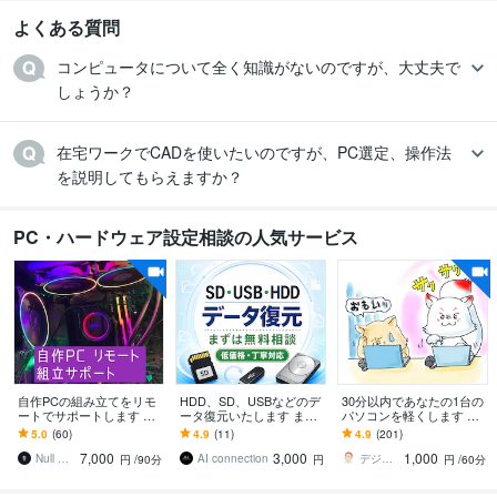
よくある質問
コンピュータについて全く知識がないのですが、大丈夫で
しょうか？
在宅ワークでCADを使いたいのですが、PC選定、操作法
を説明してもらえますか？
PC・ハードウェア設定相談の人気サービス
自作PCの組み立てをリモ
HDD、SD、USBなどのデ
30分以内であなたの1台の
ートでサポートします 初
ータ復元いたします まず
パソコンを軽くします 現
心者歓迎！組立体験！ビ
は無料相談、低価格で丁
役IT屋があなたのパソコ
5.0
(60)
4.9
(11)
4.9
(201)
デオチャットで一緒に自
寧に対応します
ンを掃除します！
7,000
3,000
1,000
作PC組立
Null PC Architecture
AI connection
デジネスラボ【ITの万事屋】
円
/90分
円
円
/60分