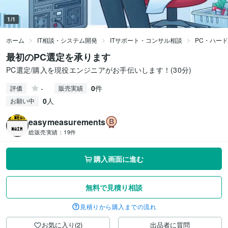
1/1
ホーム
IT相談・システム開発
ITサポート・コンサル相談
PC・ハー
最初のPC選定を承ります
PC選定/購入を現役エンジニアがお手伝いします！(30分)
-
0
件
評価
販売実績
0
人
お願い中
easymeasurements
総販売実績：
19件
購入画面に進む
無料で見積り相談
見積りから購入までの流れ
お気に入り(2)
出品者に質問