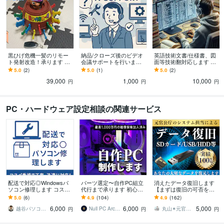
黒ひげ危機一髪のリモー
納品/クローズ後のビデオ
英語技術文書/仕様書、図
ト発射改造！承ります 元
会議サポートを行います
面等技術翻対応します 試
祖黒ひげ危機一髪をリモ
案件クローズ後に必要と
作品を多数開発した技術
5.0
(2)
5.0
(1)
5.0
(2)
コンから発射！イベント
なったサポートを専用サ
者が、技術者目線での翻
39,000
1,000
10,000
とかの余興に？
ービスです。
訳を行います
円
円
円
PC・ハードウェア設定相談の関連サービス
配送で対応◎Windowsパ
パーツ選定〜自作PC組立
消えたデータ復旧します
ソコン修理します コスパ
代行まで承ります 初心者
【まずは復旧の可否を診
重視で丁寧・迅速に対
でも安心！理想の自作PC
断させて頂きます。】
5.0
(6)
4.9
(104)
4.9
(162)
応！
(自作パソコン)を丁寧に制
6,000
6,000
5,000
作
越谷パソコンレスキュー隊
Null PC Architecture
丸山✴︎元官公庁システム担当
円
円
円