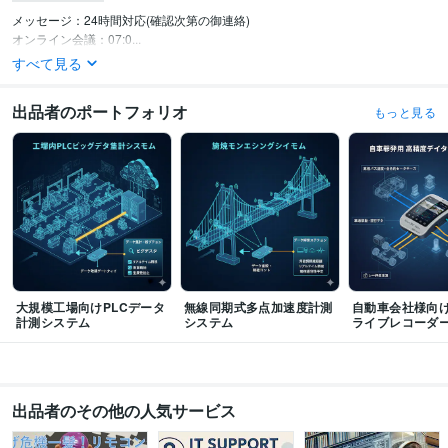
メッセージ：24時間対応(確認次第の御連絡)

オンライン会議：07:0...
すべて見る
出品者のポートフォリオ
もっと見る
大規模工場向けPLCデータ
無線同期式多点加速度計測
自動車会社様向
計測システム
システム
ライブレコーダ
出品者のその他の人気サービス