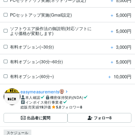
＋
5,000円
＋
5,000円
PCセットアップ実施(Gmail設定)
ソフトウエア操作法の御説明(対応ソフトに
＋
5,000円
より価格が変動します)
＋
3,000円
有料オプション(~30分)
＋
5,000円
有料オプション(30分~60分)
＋
10,000円
有料オプション(60分~)
easymeasurements
本人確認
機密保持契約(NDA)
インボイス発行事業者
総販売実績
19
評価
5.0
フォロワー
8
出品者に質問
フォロー
8
スケジュール