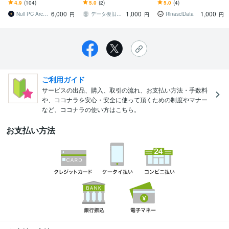
でも安心！理想の自作PC
うしても取り出したい！
を省き、低価格化にこだ
4.9
(104)
5.0
(2)
5.0
(4)
(自作パソコン)を丁寧に制
をサポート！できない場
わりました。
6,000
1,000
1,000
作
合は無料！
Null PC Architecture
データ復旧屋さん
RinasciData
円
円
円
ご利用ガイド
サービスの出品、購入、取引の流れ、お支払い方法・手数料
や、ココナラを安心・安全に使って頂くための制度やマナー
など、ココナラの使い方はこちら。
お支払い方法