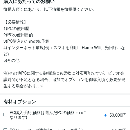
購入にあたってのお願い
御購入頂くにあたり、以下情報を御提供ください。

---

【必要情報】

1)PCの使用歴

2)PCの使用目的

3)PC購入のための御予算

4)インターネット環境(例：スマホを利用、Home Wifi、光回線…な
ど)

5)その他

---

注)その他PCに関する御相談にも柔軟に対応可能ですが、ビデオ会
議時間が不足となる場合、追加でオプションを御購入頂く必要が発
生する場合があります
有料オプション
PC購入手配(価格は選んだPCの価格＋αに
＋
50,000円
なります)
PCセットアップ実施(ネットワーク設定)