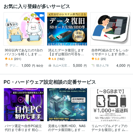
お気に入り登録が多いサービス
30分以内であなたの1台の
消えたデータ復旧します
自作PC組み立てをしっか
パソコンを軽くします 現
【まずは復旧の可否を診
りサポートします 自作PC
役IT屋があなたのパソコ
断させて頂きます。】
組み立てのノウハウ伝
4.9
(201)
4.9
(162)
5.0
(25)
ンを掃除します！
授、起動トラブルも対応
1,000
5,000
4,000
します。
デジネスラボ【ITの万事屋】
丸山✴︎元官公庁システム担当
猫さん78
円
/60分
円
円
PC・ハードウェア設定相談の定番サービス
パーツ選定〜自作PC組立
見積もり無料 HDD、NAS
リムーバブルメディアの
代行まで承ります 初心者
のデータ復旧致します ど
データを復旧します ムダ