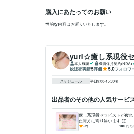
購入にあたってのお願い
性的な内容はお断りいたします。
yuri☆癒し系現役
本人確認
機密保持契約(NDA)
5
5.0
総販売実績
評価
フォロワ
スケジュール
平日9:00-15:30頃
出品者のその他の人気サービ
癒し系現役セラピストが疲れ
た貴方に寄り添います 短時
間OK！ちょっと話を聞いて
-
(2)
100
円
/分
欲しい！そんなあなたに。