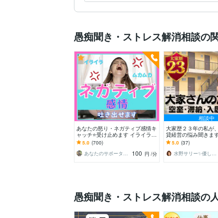
愚痴聞き・ストレス解消相談の
相談中
あなたの怒り・ネガティブ感情キ
大家歴２３年の私が
ャッチ⭐受け止めます イライラ❗
貸経営の悩み聞きます 
不満/上司/愚痴を吐き出せる秘密
クレームなど困りご
5.0
(700)
5.0
(37)
❤️の部屋です
向けて一緒に整理！
100
あなたのサポーター⭐えみ
水野サリー✨優しく寄り添う話し相手
円
/分
愚痴聞き・ストレス解消相談の