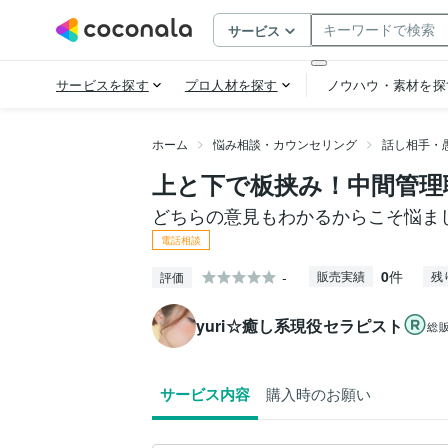
ホーム
悩み相談・カウンセリング
話し相手・
上と下で板挟み！中間管理
どちらの意見もわかるからこそ悩ま
電話相談
0
件
-
販売実績
残
評価
yuri☆癒し系現役セラピスト
総
サービス内容
購入時のお願い