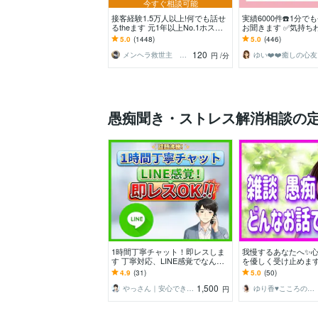
今すぐ相談可能
接客経験1.5万人以上!何でも話せ
実績6000件☎️1分で
るtheます 元1年以上No.1ホスト
お聞きます ✅気持ちわか
と気軽に雑談！もちろん愚痴も歓
ライラ⚡️もやもや⚡️何
5.0
(1448)
5.0
(446)
迎
120
メンヘラ救世主 えの
ゆい❤️❤️癒しの心友
円
/分
愚痴聞き・ストレス解消相談の
1時間丁寧チャット！即レスしま
我慢するあなたへ✨
す 丁寧対応、LINE感覚でなんで
を優しく受け止めます
もお聞きします。
教師/雑談/愚痴/本音/
4.9
(31)
5.0
(50)
✨️否定しません
1,500
やっさん｜安心できる心の休憩室
ゆり香♥️こころの放課後カフェ ♫
円