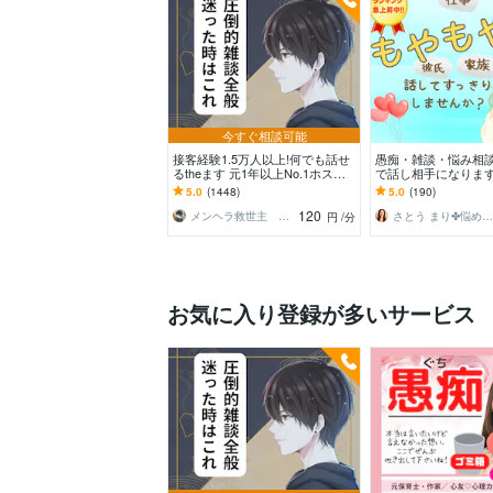
今すぐ相談可能
接客経験1.5万人以上!何でも話せ
愚痴・雑談・悩み相
るtheます 元1年以上No.1ホスト
で話し相手になります
と気軽に雑談！もちろん愚痴も歓
間関係・仕事・夫婦
5.0
(1448)
5.0
(190)
迎
なお話もお聴きしま
120
メンヘラ救世主 えの
さとう まり✤悩めるあなたのそばにいます
円
/分
お気に入り登録が多いサービス