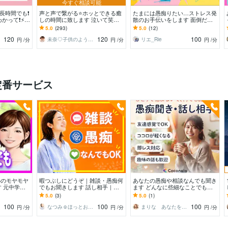
今すぐ相談可能
も長時間でも❗️
声と声で繋がる⭐️ホッとできる癒
たまには愚痴りたい…ストレス発
って❗️⚡️イ
しの時間に致します 泣いて笑っ
散のお手伝いをします 面倒だと
でもOK♡
て✨ありのままのあなたで♬気軽
思われるアドバイスはせず、お話
5.0
(293)
5.0
(12)
に心のケアしましょ✨
の腰はおりません✨
120
120
100
未奈♡子供のようにありのままで⭐️
リエ_Rie
円
/分
円
/分
円
/分
定番サービス
心のモヤモヤ
暇つぶしにどうぞ｜雑談・愚痴何
あなたの愚痴や相談なんでも聞き
 元中学校
でもお聞きします 話し相手｜本
ます どんなに些細なことでもウ
孤独感/困惑
音｜不安｜孤独｜人間関係｜スト
ェルカム！話し相手になります！
5.0
(3)
5.0
(1)
レス｜子育て｜傾聴
100
100
100
なつみ☺︎ほっとお話し部屋
まりな あなたを陰ながら支えます☺︎
円
/分
円
/分
円
/分