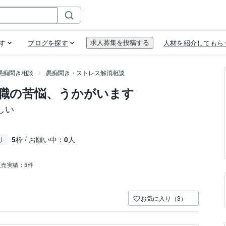
愚痴聞き相談
愚痴聞き・ストレス解消相談
職の苦悩、うかがいます
しい
5
枠 / お願い中：
0
人
り
販売実績：
5件
お気に入り（3）