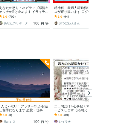
予約
あなたの怒り・ネガティブ感情キ
精神科、産婦人科勤務経験のナー
何か話したい、
ャッチ⭐受け止めます イライラ❗
スが寄り添います ♡グチ・不
話し相手になり
不満/上司/愚痴を吐き出せる秘密
満・イライラ・腹立つ事を話すと
に【理由】なんて窮
5.0
(700)
5.0
(94)
5.0
(107)
❤️の部屋です
心が軽くなります❣️
100
140
あなたのサポーター⭐えみ
おつぼねぇさん
円
/分
円
/分
予約受付中
予約
1人じゃない！アラサーOLがお話
二日間だけ✨️心を軽くする傾聴サ
生死を彷徨った
し相手になります 恋愛・仕事・
ービスします 心を軽くしなが
なたの叫びを聴き
愚痴など何でもOK！誰かと話し
ら、簡単な3ヶ月の運勢をチェッ
を機に「視える
5.0
(3)
5.0
(89)
5.0
(14)
たい時に◎
ク
で迷いを断ちま
100
1,000
Hana_3
レイラ★
宇佐美ダイ
円
/分
円