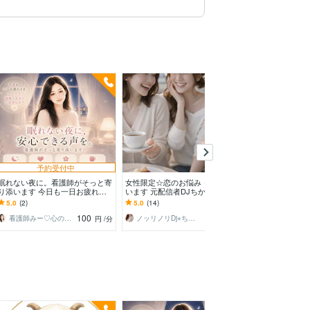
予約受付中
眠れない夜に。看護師がそっと寄
女性限定☆恋のお悩み・愚痴を伺
モヤモヤスッキ
り添います 今日も一日お疲れさ
います 元配信者DJちかこが久々
くなるお手伝いし
ま。眠れない夜、お話ししません
に会った同級生のノリでお話伺い
からOK/雑談/愚
5.0
(2)
5.0
(14)
5.0
(118)
か？
ます
モヤ/お悩み
100
120
看護師みー♡心の休憩室
ノッリノリDj⭐︎ちかこ⭐︎
円
/分
円
/分