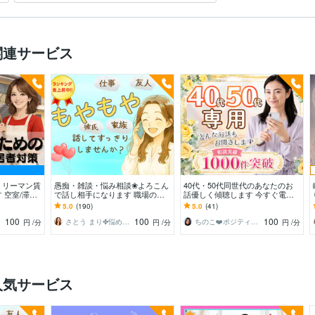
関連サービス
、リーマン賃
愚痴・雑談・悩み相談❀よろこん
40代・50代同世代のあなたのお
空室/滞納/
で話し相手になります 職場の人
話優しく傾聴します 今すぐ電話
とを、解決に
間関係・仕事・夫婦・親子❀どん
相談/更年期/夫婦関係/介護/不安/
5.0
(190)
5.0
(41)
なお話もお聴きします❀
愚痴聞きOK
100
100
100
さとう まり✤悩めるあなたのそばにいます
ちのこ❤️ポジティブカウンセラー
円
/分
円
/分
円
/分
人気サービス