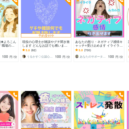
予約受付中
談❀よろこん
現役の心理士が雑談やグチ聞き致
あなたの怒り・ネガティブ感情キ
 職場の人
します どんなお話でも構いませ
ャッチ⭐受け止めます イライラ❗
・親子❀どん
ん。グチやイライラお聞きいたし
不満/上司/愚痴を吐き出せる秘密
5.0
(92)
5.0
(700)
す❀
ます。
❤️の部屋です
100
100
100
うるかす◇公認心理士◇
あなたのサポーター⭐えみ
円
/分
円
/分
円
/分