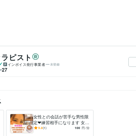
セラピスト
インボイス発行事業者
未登録
27
ー
ス
女性との会話が苦手な男性限
定❤練習相手になります 女性
を目の前にすると緊張して頭
5.0
(1)
100
円
/分
が真っ白なあなたに！