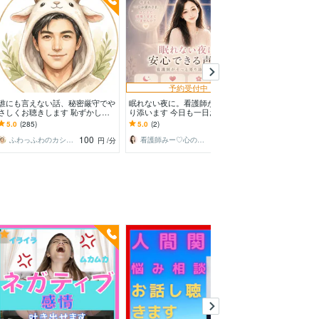
予約受付中
誰にも言えない話、秘密厳守でや
眠れない夜に。看護師がそっと寄
何でも話して！
さしくお聴きします 恥ずかしい
り添います 今日も一日お疲れさ
痴・相談お聞きし
言えない・しんどい・本音→話し
ま。眠れない夜、お話ししません
K！✨あなたの
5.0
(285)
5.0
(2)
5.0
(764)
てスッキリ☘️
か？
優しく寄り添い
100
100
ふわっふわのカシミヤ
看護師みー♡心の休憩室
円
/分
円
/分