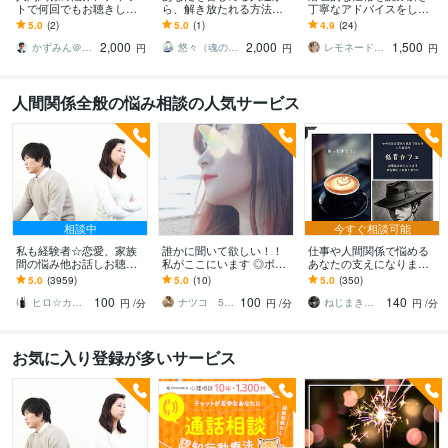
トで何回でもお聴きしま
ら、解き放たれる方法教
丁寧なアドバイスをしま
す 人間関係❗️仕事がつらい
えます 嫌いな人に苦しめ
す チャットで話す⇒明日
5.0
(2)
5.0
(1)
4.9
(24)
❗️もう限界❗️その悩み受けと
られている方必見！書籍&
が笑顔になるためのマイ
2,000
2,000
1,500
めます
トークで改善へ！
ンドシフトチェンジ
かずみん＠人生のモヤモヤ解消アドバイザー
悠々（魂の薬屋）
レモネードでも飲みながら～いづ
円
円
円
人間関係全般の悩み相談の人気サービス
相談中
今すぐ相談可能
私も経験者☆恋愛、家族
誰かに聞いて欲しい！！
仕事や人間関係で悩める
間の悩み他お話しお聴き
私がここにいます ◎ボイ
あなたの支えになります /
します 心理カウンセラー
スサンプルあり◎ゆっく
ほっと一息、あたたかく
5.0
(3959)
5.0
(10)
5.0
(350)
が恋愛・復縁・夫婦問題
り丁寧にお話お聴きしま
てやわらかい時間を低音
100
100
140
等☆解決策を共有します
す。
と共に
ヒロ☆カウンセリング＆コンサルティング
ナツコ 50代女性 ８月限定お値下げ中！
ねじまき鳥_nezimakidori
円
/分
円
/分
円
/分
お気に入り登録が多いサービス