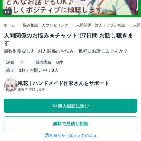
1/1
ホーム
悩み相談・カウンセリング
人間関係・対人トラブル相談
人間
人間関係のお悩み★チャットで7日間 お話し聴きま
す
回数制限なし♪ 対人関係のお悩み、気軽にお話しませんか？
-
0
件
評価
販売実績
3
枠 / お願い中：
0
人
残り
風花｜ハンドメイド作家さんをサポート
総販売実績：
0件
購入画面に進む
無料で見積り相談
見積りから購入までの流れ