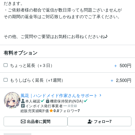
だきます。

・ご依頼者様の都合で返信が数日滞っても問題ございませんが

その期間の返金等はご対応致しかねますのでご了承ください。

その他、ご質問やご要望はお気軽にお尋ねくださいね♪
有料オプション
＋
500円
ちょっと延長（+３日）
＋
2,500円
もうしばらく延長（+1週間）
風花｜ハンドメイド作家さんをサポート
本人確認
機密保持契約(NDA)
インボイス発行事業者
未登録
総販売実績
0
評価
0.0
フォロワー
7
出品者に質問
フォロー
7