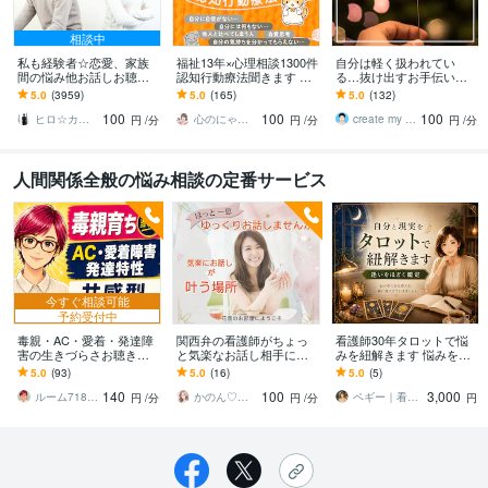
相談中
私も経験者☆恋愛、家族
福祉13年×心理相談1300件
自分は軽く扱われてい
間の悩み他お話しお聴き
認知行動療法聞きます コ
る…抜け出すお手伝いを
します 心理カウンセラー
コナラ10年1300件で人間
します バカにされる、都
5.0
(3959)
5.0
(165)
5.0
(132)
が恋愛・復縁・夫婦問題
関係の悩みに寄り添いア
合よく使われる、マウン
100
100
100
等☆解決策を共有します
ドバイス
トを取られるとき
ヒロ☆カウンセリング＆コンサルティング
心のにゃん友 ゆかこ【うつ・復縁相談】
create my life
円
/分
円
/分
円
/分
人間関係全般の悩み相談の定番サービス
今すぐ相談可能
予約受付中
毒親・AC・愛着・発達障
関西弁の看護師がちょっ
看護師30年タロットで悩
害の生きづらさお聴きし
と気楽なお話し相手にな
みを紐解きます 悩みを紐
ます 3,000件以上の相談実
ります ５分OK✨恋愛・愚
解く、あなただけの鑑定
5.0
(93)
5.0
(16)
5.0
(5)
績ある心理カウンセラー
痴・職場・家庭・友人～
書をお届けします。
140
100
3,000
が共感的に傾聴
深刻な秘密の悩みまで
ルーム718∣心理カウンセラー
かのん♡癒しのお部屋
ペギー｜看護師30年｜悩みを紐解く相談室
円
/分
円
/分
円