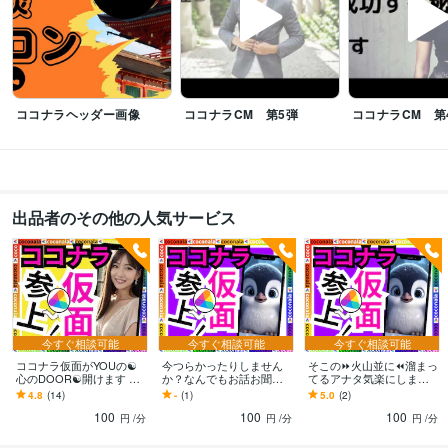
バキ倒される
和太鼓で地域行事で演奏
和太鼓で都内某ホール、都内某神
社で演奏多数
国内美容大会カラー部門で入賞経験多数
国内美容大会パー
マ部門で入賞経験多数
国内美容大会カット部門で入賞経験多数
国内美容
大会アップ部門で入賞経験多数
ビジネス・クリエイティブツール
ココナラヘッダー画像
ココナラCM 第5弾
ココナラCM 第
WordPress:5年
Excel:5年
Google サイト:10年
Google スプレッドシート:5年
Google ドキュメント:5年
PowerPoint:5年
Word:5年
一太郎:3年
ChatGPT:1年
Adobe Photoshop:3年
Adobe Premiere Pro:3年
Final Cut Pro:3年
Canva:3年
出品者のその他の人気サービス
その他ツール
コミュニケーションスキル:20年
生来の愚痴聞き、寄り添い、思いやる精神:20年
人を笑わせる心意気:20年
日本語をネイティブに話せる資格:20年
人の美点を見つける:20年
話しやすい人柄:20年
杓子定規に物を考えない:20年
大所高所に物を見る:20年
ヘアカラー施術:10年
パーマ施術:10年
縮毛矯正施術:10年
ヘアーカット施術:10年
ボディーペイティング:10年
今すぐ相談可能
今すぐ相談可能
今すぐ相談可能
ヘアーアップ施術:10年
ココナラ仮面がYOUの☯️
今つらかったりしません
そこの⏩火山並に⏪溜まっ
心のDOOR☯️開けます 一
か？なんでもお話お聞き
てるアナタ気楽にします
人の時誰かと話したい❇️ま
します 愚痴、悩み、心の
指名率No.1現役スタイリ
4.8
(14)
-
(1)
5.0
(2)
得意分野
わりに流される⚠️ダイエ
モヤモヤ、恋愛、人間関
スト✅私の話聞いて✅普通
悩み相談・カウンセリング
悩み、恋愛、話し、愚痴、何でもどうぞ
話し
100
100
100
ット❣️
係等☆あなたの避難所に
の雑談
円
/分
円
/分
円
/分
相手、愚痴聞き
話し相手、愚痴聞き
話し相手、愚痴聞き
話し相手、愚痴