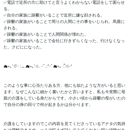
✅電話で近所の方に助けてと言うよくわからない電話をして困らせ
る。

✅自分の家族に躁鬱がいることで近所に嫌な顔される。

✅躁鬱の家族がいることで周りの人間にその事をいじられ、馬鹿に
される。

✅躁鬱の家族がいることで人間関係が壊れた。

✅躁鬱の家族がいることで会社に行きずらくなった、行けなくなっ
た、クビにになった。

☁︎︎⋆｡˚✩⃛･ :.｡.☁︎︎⋆｡˚✩. ･ﾟ.:*･ﾟ☁︎︎⋆｡ ੈ✩‧°

このような事に心当たりある方、他にも似たような方がいると思い
ます。なぜこんなに細かく書いたかと言いますと、私も今実際に母
親の介護をしている身だからです。小さい頃から躁鬱の母がいたの
で自分の身の回りで何が起きるかは分かります。

介護をしていますのでこの内容を見てくださっているアナタの気持
ちは理解できます。一人で悩まず話してみてください同じ経験があ