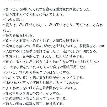
✅言うことを聞いてくれず警察の保護対象に両親がなった。

✅目を離すとすぐ何処かに消えてしまう。

✅お金を盗む。

✅貴方は、私の子供じゃない、私の子供はとうに死んでる。と言わ
れる。

✅暴力を振るわれる。

✅食べ過ぎる事を止めてくれず、入退院を繰り返す。

✅病気じゃ無いのに重度の病気だと主張し続ける。脳梗塞など、etc

✅入院する日に勝手に電話で断ったり、逃げて行方不明になる。

✅処方された薬を飲んでくれない、飲んだふりをする。

✅寝ているときに急に起きてよくわからない言動、行動をとった
り、大きな音をたてたりして自分自身が睡眠不足になる。

✅テレビ、電気を何時もつけっぱなしにする。

✅わかっているけど我が儘な行動が多くイライラする。

✅水が怖いと言って何日もお風呂に入ってくれない。

✅よくわからない独り言を昼夜問わず言い続ける。

✅家の中を歩き回るのにイライラする。

✅この部屋に入るなと言っても入ってくる。

✅過去の家族の写真を勝手に破り捨てる。
