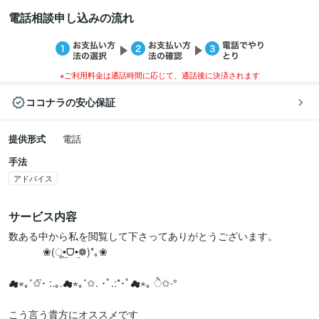
電話相談申し込みの流れ
※ご利用料金は通話時間に応じて、通話後に決済されます
ココナラの安心保証
提供形式
電話
手法
アドバイス
サービス内容
数ある中から私を閲覧して下さってありがとうございます。

            ❀(ू•̤ᗜ•̤❁)*｡❀

☁︎︎⋆｡˚✩⃛･ :.｡.☁︎︎⋆｡˚✩. ･ﾟ.:*･ﾟ☁︎︎⋆｡ ੈ✩‧°

こう言う貴方にオススメです
