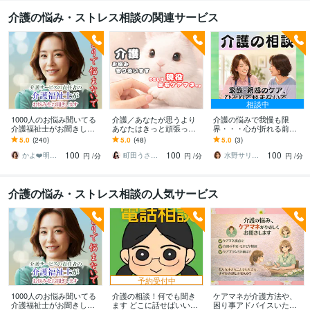
聞き
話し相手、愚痴聞き
話し相手、愚痴聞き
対人関係の悩み相談
対人
介護の悩み・ストレス相談の関連サービス
関係の悩み相談
対人関係の悩み相談
悩み相談・カウンセリング
恋愛相談・アドバイス
恋愛相談・アドバイス
恋愛相談・アドバイス
恋愛相談・アドバイス
仕事・職場・キャリアの悩
み相談
仕事・職場・キャリアの悩み相談
仕事・職場・キャリアの悩み相
談
心の悩み
心の悩み
心の悩み
学歴
相談中
ココナラフリーランス研究中学校
2024年3月 ~ 現在
1000人のお悩み聞いてる
介護／あなたが思うより
介護の悩みで我慢も限
ココナラフリーランス研究高校
2024年3月 ~ 現在
介護福祉士がお聞きしま
あなたはきっと頑張って
界・・・心が折れる前に
す 介護/誰に相談したらい
ます 自宅での介護､介護現
支えます 忍耐の放置はキ
5.0
(240)
5.0
(48)
5.0
(3)
ココナラフリーランス研究専門学校
2024年3月 ~ 現在
いの？その疑問や不安、
場の不安など､全ての悩み
ケン、ストレス解放、今
ココナラフリーランス研究大学
100
2024年3月 ~ 現在
100
100
私が解消します
に対応出来ます
すぐ受け止めます✨
かよ❤️明日が少し楽しみになる場所
町田うさぎ✨閃光の幸せ届け人♡怪談師⛩️
水野サリー✨優しく寄り添う話し相手
円
/分
円
/分
円
/分
ココナラフリーランス研究大学
2024年3月 ~ 現在
ココナラフリーランス研究大学
2024年3月 ~ 現在
介護の悩み・ストレス相談の人気サービス
ココナラフリーランス研究大学
2024年3月 ~ 現在
ココナラフリーランス研究大学
2024年3月 ~ 現在
ココナラフリーランス研究大学
2024年3月 ~ 現在
予約受付中
1000人のお悩み聞いてる
介護の相談！何でも聞き
ケアマネが介護方法や、
介護福祉士がお聞きしま
ます どこに話せばいい？
困り事アドバイスいたし