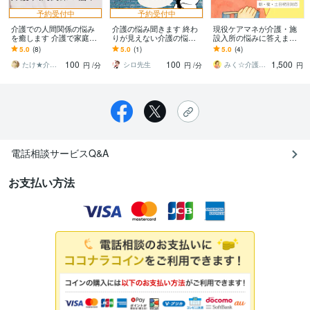
予約受付中
予約受付中
介護での人間関係の悩み
介護の悩み聞きます 終わ
現役ケアマネが介護・施
を癒します 介護で家庭の
りが見えない介護の悩
設入所の悩みに答えます
形は変わる。モヤモヤは
み 愚痴 認知症
今の状況を整理して、あ
5.0
(8)
5.0
(1)
5.0
(4)
一人で抱えないで☘︎
なたに合った介護の形を
100
100
1,500
一緒に考えます
たけ★介護や親子関係の悩み改善
シロ先生
みく☆介護相談・ケアマネ記録サポート
円
/分
円
/分
円
電話相談サービスQ&A
お支払い方法