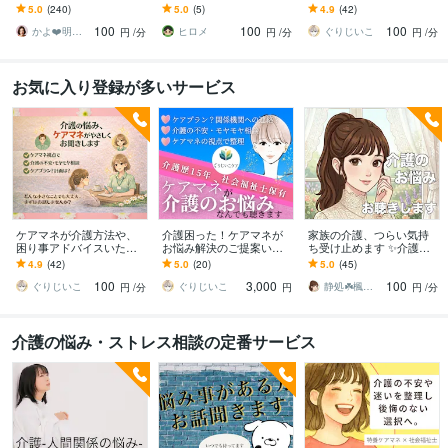
す 介護/誰に相談したらい
とりあえず聞いて欲し
ます ちょっと教えて！介
5.0
(240)
5.0
(5)
4.9
(42)
いの？その疑問や不安、
い！お気軽にどうぞ！
護のお悩みや疑問、お話
100
100
100
私が解消します
ししましょう⭐︎
かよ❤️明日が少し楽しみになる場所
ヒロメ
ぐりじいこ
円
/分
円
/分
円
/分
お気に入り登録が多いサービス
ケアマネが介護方法や、
介護困った！ケアマネが
家族の介護、つらい気持
困り事アドバイスいたし
お悩み解決のご提案いた
ち受け止めます ✨介護疲
ます ちょっと教えて！介
します 元ケアマネです。
れ/不安/お悩み/介護福祉士
4.9
(42)
5.0
(20)
5.0
(45)
護のお悩みや疑問、お話
在宅介護の困りごと、ご
が親身にお聴きします！
100
3,000
100
ししましょう⭐︎
相談を文字にて承ります
ぐりじいこ
ぐりじいこ
静処☘️楓の家
円
/分
円
円
/分
介護の悩み・ストレス相談の定番サービス