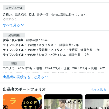
スケジュール
皆様の、電話相談、DM、誹謗中傷、心待に気長に待っています。

❮出来るこ...
すべて見る
経験職種
営業 / 個人営業
経験年数 : 10年
ライフスタイル・その他 / スタイリスト
経験年数 : 7年
ライフスタイル・その他 / 美容師・ネイリスト・美容家
経験年数 : 7年
ライフスタイル・その他 / シェフ・パティシエ
経験年数 : 10年
職歴
ココナラ
2024年3月 ~ 現在
2024年3月 ~ 現在
2024年3月 ~ 現在
202
4年3月 ~ 現在
2024年3月 ~ 現在
2024年3月 ~ 現在
2024年3月 ~ 現在
出品者の実績をもっと見る
受賞歴
ココナラ レギュラーランク
小学校の作文・・・『内容覚えてない』
中学
出品者のポートフォリオ
もっと見る
校の作文・・・『家を探せばある』
高校の作文・・・『恥ずかしくて見た
くない』
父親に褒められた・・・・スゴい昔
母親に褒められた・・・・
スゴい昔
友人に誕生日を祝われた
小、中、高の体育祭で全種目1位と
る・・・コレ本当です
小、中、高の学力テストでヤバい点取って先生にシ