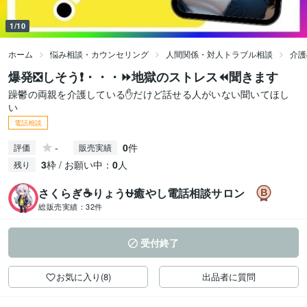
1/10
ホーム
悩み相談・カウンセリング
人間関係・対人トラブル相談
介護
爆発❎しそう❗・・・⏩地獄のストレス⏪聞きます
躁鬱の両親を介護している✋だけど話せる人がいない聞いてほし
い
電話相談
-
0
件
評価
販売実績
3
枠 / お願い中：
0
人
残り
さくらぎ☕りょう⛎癒やし電話相談サロン
総販売実績：
32件
受付終了
お気に入り(8)
出品者に質問