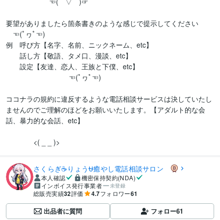
　　　　　 　☜(⌒▽⌒)☞

要望がありましたら箇条書きのような感じで提示してください　　
　☜(ﾟヮﾟ☜)

例　呼び方【名字、名前、ニックネーム、etc】

　　話し方【敬語、タメ口、漫談、etc】

　　設定【友達、恋人、王族と下僕、etc】　　      　 

                                ☜(ﾟヮﾟ☜)

ココナラの規約に違反するような電話相談サービスは決していたし
ませんのでご理解のほどをお願いいたします。【アダルト的な会
話、暴力的な会話、etc】　

              <( _ _ )>
さくらぎ☕りょう⛎癒やし電話相談サロン
本人確認
機密保持契約(NDA)
インボイス発行事業者
未登録
総販売実績
32
評価
4.7
フォロワー
61
出品者に質問
フォロー
61