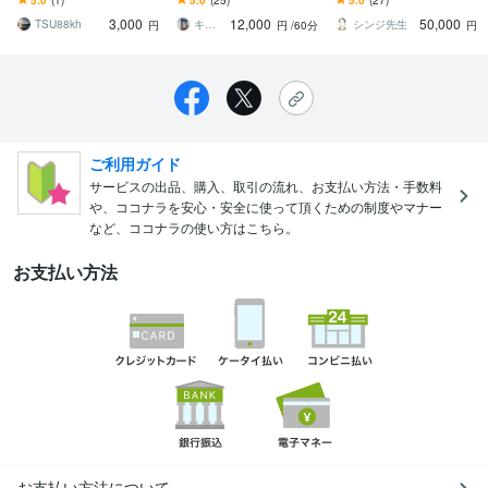
合商社ビジネスについて
長・黒字化】には押さえ
者が店舗の売上UPを徹底
3,000
12,000
50,000
詳しく簡単に説明！
るべきポイントがありま
フォロー
TSU88kh
キャリアブリッジ（転職市場のリアル）
シンジ先生
円
円
/60分
円
す
ご利用ガイド
サービスの出品、購入、取引の流れ、お支払い方法・手数料
や、ココナラを安心・安全に使って頂くための制度やマナー
など、ココナラの使い方はこちら。
お支払い方法
お支払い方法について