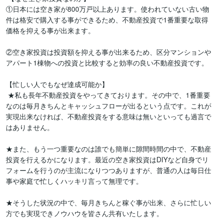
①日本には空き家が800万戸以上あります。使われていない古い物
件は格安で購入する事ができるため、不動産投資で1番重要な取得
価格を抑える事が出来ます。

②空き家投資は投資額を抑える事が出来るため、区分マンションや
アパート1棟物への投資と比較すると効率の良い不動産投資です。

【忙しい人でもなぜ達成可能か】

 ★私も長年不動産投資をやってきております。その中で、1番重要
なのは毎月きちんとキャッシュフローが出るという点です。これが
実現出来なければ、不動産投資をする意味は無いといっても過言で
はありません。

★また、もう一つ重要なのは誰でも簡単に隙間時間の中で、不動産
投資を行えるかになります。最近の空き家投資はDIYなど自身でリ
フォームを行うのが主流になりつつありますが、普通の人は毎日仕
事や家庭で忙しくハッキリ言って無理です。

★そうした状況の中で、毎月きちんと稼ぐ事が出来、さらに忙しい
方でも実現できノウハウを皆さん共有いたします。