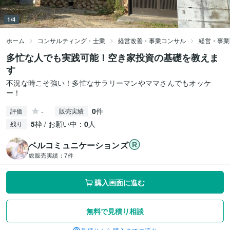
1/4
ホーム
コンサルティング・士業
経営改善・事業コンサル
経営・事業
多忙な人でも実践可能！空き家投資の基礎を教えま
す
不況な時こそ強い！多忙なサラリーマンやママさんでもオッケ
ー！
-
0
件
評価
販売実績
5
枠 / お願い中：
0
人
残り
ベルコミュニケーションズ
総販売実績：
7件
購入画面に進む
無料で見積り相談