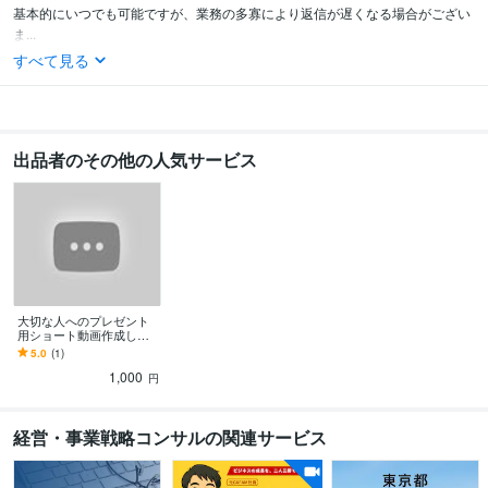
基本的にいつでも可能ですが、業務の多寡により返信が遅くなる場合がござい
ま...
すべて見る
出品者のその他の人気サービス
大切な人へのプレゼント
用ショート動画作成しま
す 大切なパートナー。離
5.0
(1)
れた家族。いつも言えな
1,000
い思いを形に。。
円
経営・事業戦略コンサルの関連サービス