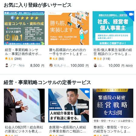
お気に入り登録が多いサービス
経営・事業戦略コンサ
勝ち筋構築のための次の
社長/個人事業主/副業の経
ル・事業計画作成サポー
一手をサポートします Pyt
営 相談のコンサルします
トします 億円超の資金調
hon・GAS・ExcelVBA対
プロの経営コンサルタン
5.0
(269)
4.9
(50)
5.0
(119)
達・実績多数 | 経営13年
応、デザイン支援も
トが年商10億→70億の経
8,500
100,000
10,000
のプロがサポート
験をお伝え！
ノア・Noa
松丸さりり｜シネステティカ
山下 経営コンサル／コーチ
円
円
円
/60分
経営・事業戦略コンサルの定番サービス
社会人OB訪問！総合商社
創業期〜成長期の人材紹
整体院・整骨院・サロン
の新規ビジネスを教えま
介事業全般のご相談に乗
の経営をコンサルします 1
す ビジネスマン向け！総
ります 【紹介事業の成
店舗で年商5000万の経営
5.0
(1)
5.0
(25)
5.0
(27)