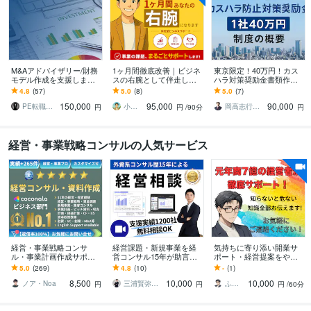
M&Aアドバイザリー/財務
1ヶ月間徹底改善｜ビジネ
東京限定！40万円！カス
モデル作成を支援します
スの右腕として伴走しま
ハラ対策奨励金書類作り
投資委員会/経営会議に耐
す コンセプト/ブランディ
ます 6月申請開始！東京都
4.8
(57)
5.0
(8)
5.0
(7)
える水準で実務をハンズ
ング/組織体制...あらゆる
内の事業者限定支給の奨
150,000
95,000
90,000
オン支援
課題に対応
励金申請支援
PE転職・MAサポート
小野寺進一
岡高志行政書士事務所
円
円
/90分
円
経営・事業戦略コンサルの人気サービス
経営・事業戦略コンサ
経営課題・新規事業を経
気持ちに寄り添い開業サ
ル・事業計画作成サポー
営コンサル15年が助言し
ポート・経営提案をやり
トします 億円超の資金調
ます 【無料相談OK】成長
ます 失敗しない開業準備
5.0
(269)
4.8
(10)
-
(1)
達・実績多数 | 経営13年
戦略、競合差別化、販売
と継続経営を経験者が伝
8,500
10,000
10,000
のプロがサポート
戦略まで壁打ち
えます！
ノア・Noa
三浦賢弥＠経営コンサルタント
ふんわりこころサポート☘️みちまさ
円
円
円
/60分