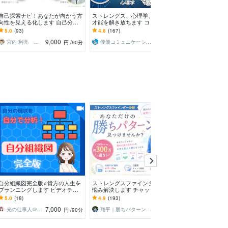
自己探索ナビ！あなたが向かう方
ストレングス、心理学、脳科学で
事実と解釈を切
向性を見える化します 自己分析
才能を解き放ちます コミュニケ
在り方を取り戻
～転職・独立の前に自分の思考と
ーションに悩む人、「メンター」
感で終わらない
5.0
(93)
4.8
(167)
5.0
(3)
反応の性質を確かめよう
が周りにいない人向け
する伴走支援！
9,000
8,000
宮内 利亮 キャリアコンサルタント
優優コミュニケーション工藤
くましょう：「在り方」
円
/90分
円
自分組織図完全版⭐️貴方の人生を
ストレングスファインダー分析&
自己探索ナビ！
プランニングします ビデオチャ
悩み解決します チャットで完
向性を見える化
ット９０分＆自分組織図作成フォ
結！あなた専用の読み込み資料＆
～転職・独立の
5.0
(18)
4.9
(193)
5.0
(93)
ロー＆アドバイス
2週間質問し放題！
反応の性質を確
7,000
5,000
光の仕事人＠SACHIKO
翔平｜勝ちパターンが見つかる強み分析
宮内 利亮 キャリアコンサルタント
円
/90分
円