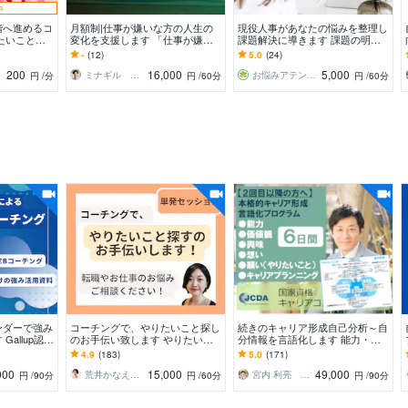
中
階へ進めるコ
月額制|仕事が嫌いな方の人生の
現役人事があなたの悩みを整理し
たいことが
変化を支援します 「仕事が嫌」
課題解決に導きます 課題の明確
へ
→「キャリアで人生を充実」に変
化＆なりたい自分になる為のアド
-
(12)
5.0
(24)
化するコーチング
バイスを致します
200
16,000
5,000
ミナギル ライフコーチング
お悩みアテンダント橘美和（タチバナミワ）
円
/分
円
/60分
円
/60分
ンダーで強み
コーチングで、やりたいこと探し
続きのキャリア形成自己分析～自
allup認定
のお手伝い致します やりたいこ
分情報を言語化します 能力・価
によるオンラ
と分からないけど、楽しく仕事し
値観・興味・想い・願い～やりた
4.9
(183)
5.0
(171)
たい！を支援します！
いことキャリアデザイン
000
15,000
49,000
荒井かなえ＊コーチング
宮内 利亮 キャリアコンサルタント
円
/90分
円
/60分
円
/90分