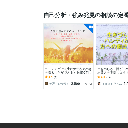
自己分析・強み発見の相談の定
コーチングで人生に大切な気づき
生きづらさ、障がい
を得ることができます 国際CTI式
ある方を支援します 
のコーチングで悩み解決や自分発
ット！病歴のせいで
5.0
(2)
4.9
(14)
見をしませんか？
かかえていませんか
3,500
5,
光理（ひかり）
ＢＢ＠セラピスト☆キャリアコンサル
円
/30分