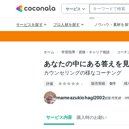
ホーム
学習指導・資格・キャリア相談
コーチ
あなたの中にある答えを
カウンセリングの様なコーチング
0
件
-
販売実績
残
評価
mameazukiohagi2002
総販売実績：
0
サービス内容
購入時のお願い