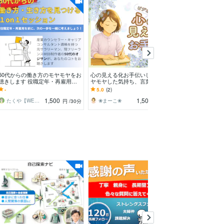
50代からの働き方のモヤモヤをお
心の見える化お手伝いします ❀モ
カウンセリング
聴きします 役職定年・再雇用を
ヤモヤした気持ち、言葉にしてみ
理解をサポート
前に感じるモヤモヤを一度話して
ませんか？
の知らないあな
-
5.0
(2)
-
みませんか？
けます
1,500
1,500
たくや【WEB制作 G_conure】
❀まーこ❀
のらねこ（no
円
/30分
円
/60分