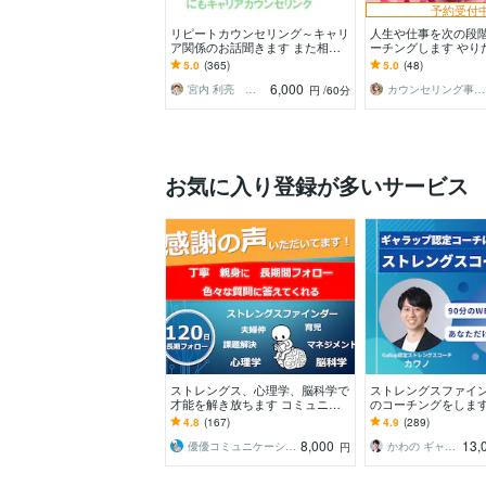
予約受付
リピートカウンセリング～キャリ
人生や仕事を次の段
ア関係のお話聞きます また相談
ーチングします やり
したいこと、少し聞いて欲しいこ
あるのに動けない方
5.0
(365)
5.0
(48)
とがあるという方に！
6,000
宮内 利亮 キャリアコンサルタント
カウンセリング事務所☘️オフィスカノン
円
/60分
お気に入り登録が多いサービス
ストレングス、心理学、脳科学で
ストレングスファイ
才能を解き放ちます コミュニケ
のコーチングをします G
ーションに悩む人、「メンター」
ストレングスコーチ
4.8
(167)
4.9
(289)
が周りにいない人向け
インコーチング
8,000
13,
優優コミュニケーション工藤
かわの ギャラップ認定ストレングスコーチ
円