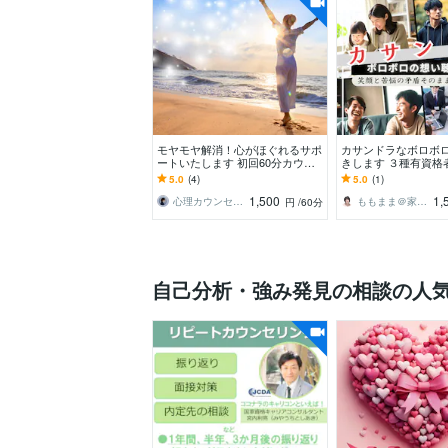
モヤモヤ解消！心がほぐれるサポ
カサンドラなボロボ
ートいたします 初回60分カウン
きします ３種有資格
セリング/心が軽くなるヒント教
安全性を守り合う対
5.0
(4)
5.0
(1)
えます！
かった♡」
1,500
1,
心理カウンセラー 隼あやめ
ももまま＠家庭まるごとメンタルサポート
円
/60分
自己分析・強み発見の相談の人