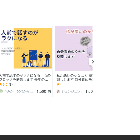
人前で話すのがラクになる 心の
私が悪いのかな…と悩む思考を棚
仕事・将来の悩み
ブロックを解除します 長年の悩
卸しします 自分責めモンスター
分で言語化しま
みを解消し 好きなことに挑戦し
が暴走していませんか？
気に少し前を向
5.0
(3)
-
5.0
(3)
よう
グ
1,500
1,500
うみか 50代からの起業アドバイザー
ジュンジュン｜職場の人間関係専門家
よしゆか＊マイン
円
円
/50分