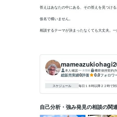
答えはあなたの中にある、その答えを見つける
仮名で構いません。

相談するテーマが決まったなくても大丈夫。一
mameazukiohagi2
本人確認
機密保持契約(N
未登録
0
0.0
総販売実績
評価
フォロワ
スケジュール
自己分析・強み発見の相談の関