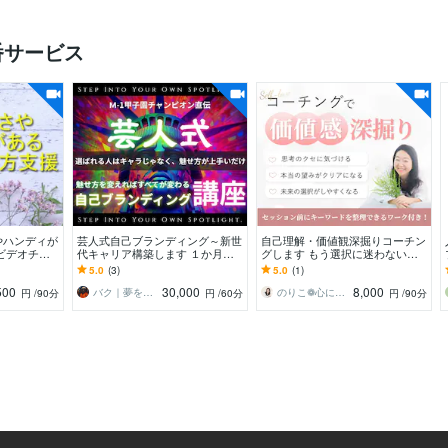
番サービス
やハンディが
芸人式自己ブランディング～新世
自己理解・価値観深掘りコーチン
ビデオチャ
代キャリア構築します １か月で
グします もう選択に迷わない！
生きづらさを
新しい自分と出会い自己表現とい
価値観を言語化して自分軸が整う
5.0
(3)
5.0
(1)
。
う武器を手にしよう！
セッション
500
30,000
8,000
バク｜夢を叶える芸人式メンター
のりこ❁心に寄り添うサポーター
円
/90分
円
/60分
円
/90分