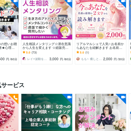
ロの想いお聴
人生相談メンタリング☆潜在意識
リアルマルシェで人気✨お名前か
者★心理的
から人生を変えます ☆総販売数5
らあなたを紐解きます お名前の
話「話してよ
00↑ イメージトレーニングで潜在
平仮名最初の2文字から✨今のあ
5.0
(73)
5.0
(1)
意識を書き換え
なたが見えてきます✨
500
3,000
2,000
レイ⭐波動をあげる占い☆開運カウンセラー
もも✨ 癒しときらめきのカウンセラー♡
円
/60分
円
/60分
円
/30分
気サービス