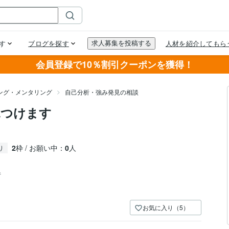
会員登録で10％割引クーポンを獲得！
ング・メンタリング
自己分析・強み発見の相談
見つけます
2
枠 / お願い中：
0
人
り
件
お気に入り（5）