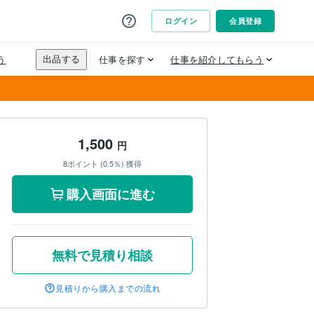
1,500
円
8ポイント (0.5％) 獲得
購入画面に進む
無料で見積り相談
見積りから購入までの流れ