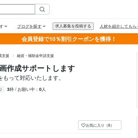
会員登録で10％割引クーポンを獲得！
成支援
融資・補助金申請支援
画作成サポートします
をもって対応いたします。
3
枠 / お願い中：
0
人
り
お気に入り（8）