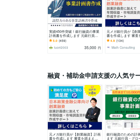
実績450件突破！銀行融資の事業
元メガ銀行員が【創
計画書を作成します 元銀行員が
書を作成します 審査
銀行、公庫の融資を勝ち取る事業
【高品質な】創業計
5.0
(459)
4.9
(134)
計画書を作成します
く】提供します。
35,000
tuorr2003
Math Consulting
円
融資・補助金申請支援の人気サ
元メガ銀行員が【創業融資】計画
銀行融資のための計
書を作成します 審査を踏まえた
ます 元銀行員・グロ