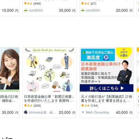
書を作成しま
銀行、公庫の融資を勝ち取る事業
上の実績から質の高い計画書を作
5.0
(459)
5.0
(27)
計画書を作成します
成します。
10,000
35,000
20,000
tuorr2003
tuorr2003
円
円
円
補助金の計画
日本政策金融公庫「創業計画書」
元メガ銀行員が【創業融資】計画
 補助金サ
を作成代行いたします 創業時の
書を作成します 審査を踏まえた
0～20社程
運転資金・設備資金の申込の際に
【高品質な】創業計画書を【素早
5.0
(226)
4.9
(134)
必要な書類を作成します
く】提供します。
35,000
20,000
40,000
Ichinote起業・経営コンシェルジュ
Math Consulting
円
円
円