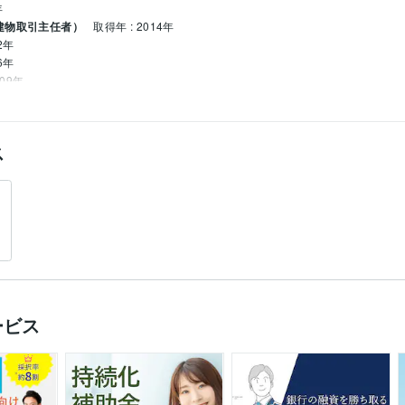
年
建物取引主任者）
取得年 : 2014年
2年
6年
009年
許認可業務
交通関係の上申書作成から不服申立まで
ス
ービス