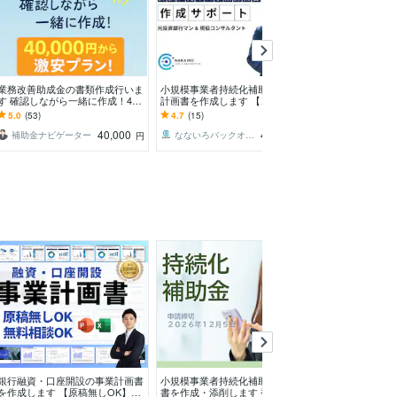
業務改善助成金の書類作成行いま
小規模事業者持続化補助金の事業
事業性融資の【
す 確認しながら一緒に作成！40,
計画書を作成します 【コンサル x
サポートいたし
000円の激安プラン！
投資銀行】短納期で高品質な事業
融公庫の「運転
5.0
(53)
4.7
(15)
5.0
(10)
計画書の作成
金」をお考えの
40,000
40,000
補助金ナビゲーター
なないろバックオフィス
ごりらっくま
円
円
銀行融資・口座開設の事業計画書
小規模事業者持続化補助金の計画
日本政策金融公
を作成します 【原稿無しOK】短
書を作成・添削します 補助金サ
書」作成を代行