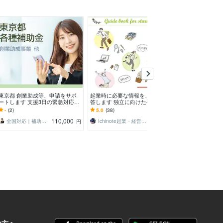
東京都 創業助成等、申請をサポ
起業時に必要な情報を、すべて回
銀行融資・口座
ートします 支援3日の緊急対応か
答します 独立に向けた手続き
を作成します 【
らも、採択に導きました。
や、創業融資・補助金活用まで助
納期：1500件
-
(2)
5.0
(38)
-
(1)
言します
ルが支援
110,000
6,000
全国対応｜補助金コンシェルジュ練馬
Ichinote起業・経営コンシェルジュ
円
円