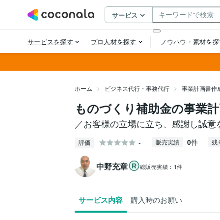
ホーム
ビジネス代行・事務代行
事業計画書作
ものづくり補助金の事業計
／お客様の立場に立ち、感謝し誠意
0
件
-
販売実績
残
評価
中野充章
総販売実績：
1件
サービス内容
購入時のお願い