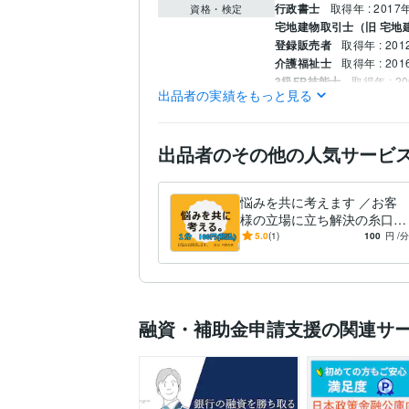
行政書士
取得年 : 2017
資格・検定
宅地建物取引士（旧 宅地
登録販売者
取得年 : 201
介護福祉士
取得年 : 201
3級FP技能士
取得年 : 2
出品者の実績をもっと見る
ビジネス代行・事務代行
得意分野
行政書士
ビジネス代行・事務代行
出品者のその他の人気サービ
特定行政書士
悩みを共に考えます ／お客
様の立場に立ち解決の糸口を
見つけるよう努力します。
5.0
(1)
100
円
/分
融資・補助金申請支援の関連サ