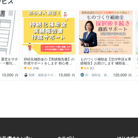
ービス
・運営をサポ
持続化補助金の【実績報告書】の
ものづくり補助金【交付申請＆実
人・一般社団
作成サポートをします 初心者の
績報告】お助けします 補助金専
運営サポート
方もお気軽にご相談ください！一
門家による確実な”補助金受給ま
5.0
(14)
5.0
(1)
緒に解決しましょう！
で”の安心代行サービス
10,000
15,000
120,000
開業・補助金サポートセンター
AI・補助金・資産形成専門＠認定支援機関
円
円
円