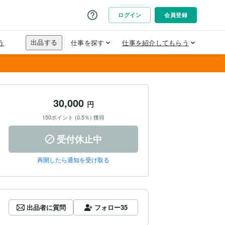
30,000
円
150ポイント (0.5％) 獲得
受付休止中
再開したら通知を受け取る
出品者に質問
フォロー
35