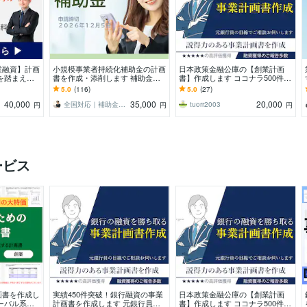
業融資】計画
小規模事業者持続化補助金の計画
日本政策金融公庫の【創業計画
を踏まえた
書を作成・添削します 補助金サ
書】作成します ココナラ500件以
画書を【素早
ポート歴10年、毎回10～20社程
上の実績から質の高い計画書を作
5.0
(116)
5.0
(27)
度のお客様が採択
成します。
40,000
35,000
20,000
全国対応｜補助金コンシェルジュ練馬
tuorr2003
円
円
円
ービス
画書を作成し
実績450件突破！銀行融資の事業
日本政策金融公庫の【創業計画
ーバル系コ
計画書を作成します 元銀行員が
書】作成します ココナラ500件以