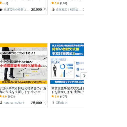
納期：1500件実績の現役コンサ
ポート歴10年、毎回10～20社程
士、MBAがスム
-
(1)
5.0
(116)
5.0
(5)
ルが支援
度のお客様が採択
お手伝いをいた
20,000
35,000
三浦賢弥＠経営コンサルタント
全国対応｜補助金コンシェルジュ練馬
円
円
小規模事業者持続化補助金の計画
就労支援事業の収支計画書式セッ
起業時に必要な
書の作成を支援します 中小企業
トを販売します 実際に創業融資
答します 独立
診断士＆MBAが補助金の経営計画
で使用！A型・B型・移行の3事業
や、創業融資・
4.9
(103)
5.0
(107)
5.0
(38)
書を作成支援します！
セットです
言します
25,000
5,000
nara consultant
GRAM14
円
円