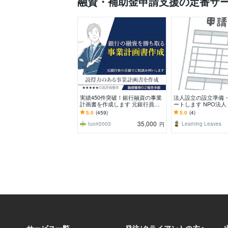
融資・補助金申請支援の定番サ
実績450件突破！銀行融資の事業
法人設立の設立準備
計画書を作成します 元銀行員が
ートします NPO法
銀行、公庫の融資を勝ち取る事業
法人等の設立準備・
5.0
(459)
5.0
(4)
計画書を作成します
35,000
tuorr2003
Learning Leaves
円