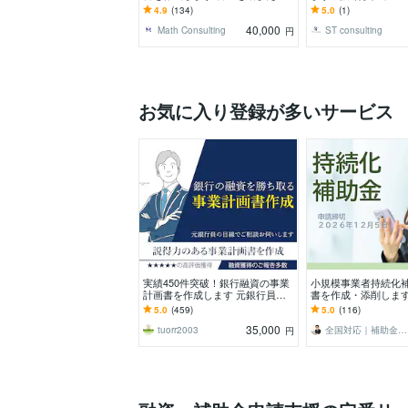
【高品質な】創業計画書を【素早
ンサルが、事業計画
4.9
(134)
5.0
(1)
く】提供します。
す
40,000
Math Consulting
ST consulting
円
お気に入り登録が多いサービス
実績450件突破！銀行融資の事業
小規模事業者持続化
計画書を作成します 元銀行員が
書を作成・添削します
銀行、公庫の融資を勝ち取る事業
ポート歴10年、毎回1
5.0
(459)
5.0
(116)
計画書を作成します
度のお客様が採択
35,000
tuorr2003
全国対応｜補助金コンシェルジュ練馬
円