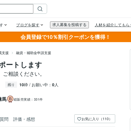
会員登録で10％割引クーポンを獲得！
成支援
融資・補助金申請支援
ポートします
、ご相談ください。
10
枠 / お願い中：
0
人
残り
練馬
総販売実績：
331件
質問
評価・感想
お気に入り（110）