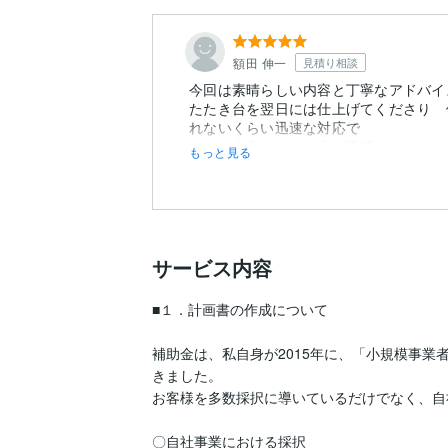
額田 伸一
見積り相談
今回は素晴らしい内容と丁寧なアドバイ
たたき台を翌日には仕上げてくださり 
れないくらい迅速な対応で
しかも内容のまとめ方が素晴らしいの一
もっと見る
サービス内容
■１．計画書の作成について

補助金は、私自身が2015年に、「小規模事
きました。

お客様を多数採択に導いているだけでなく、自
〇自社事業における採択
