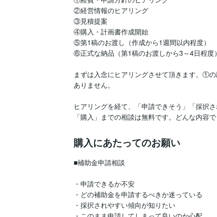
②経営情報のヒアリング

③見積提案

④購入・計画書作成開始

⑤第1稿のお渡し（作成から1週間以内程度）

⑥正式な納品（第1稿のお渡しから3～4日程度）
まずは入念にヒアリングさせて頂きます。①の
ありません。

ヒアリングを経て、「申請できそう」「採択さ
「購入」までの相談は無料です。どんな内容で
購入にあたってのお願い
■補助金申請相談

・申請できるか不安

・どの補助金を申請するべきか迷っている

・採択されやすい傾向が知りたい

・このまま申請してしまって良いのか心配
