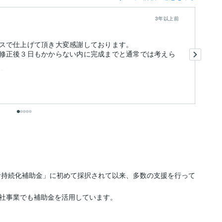
3年以上前
スで仕上げて頂き大変感謝しております。
こ
修正後３日もかからない内に完成までと通常では考えら
っ
き
言
も
ま
業者持続化補助金」に初めて採択されて以来、多数の支援を行って
社事業でも補助金を活用しています。
