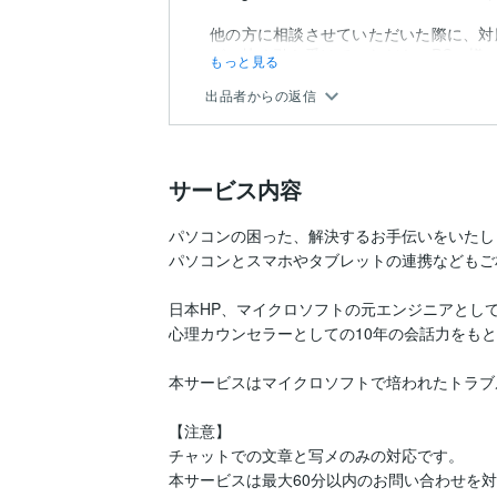
他の方に相談させていただいた際に、対
が、快く引き受けていただき、PCの様
もっと見る
出品者からの返信
サービス内容
パソコンの困った、解決するお手伝いをいたしま
パソコンとスマホやタブレットの連携などもご
日本HP、マイクロソフトの元エンジニアとして
心理カウンセラーとしての10年の会話力をもと
本サービスはマイクロソフトで培われたトラブ
【注意】

チャットでの文章と写メのみの対応です。

本サービスは最大60分以内のお問い合わせを対