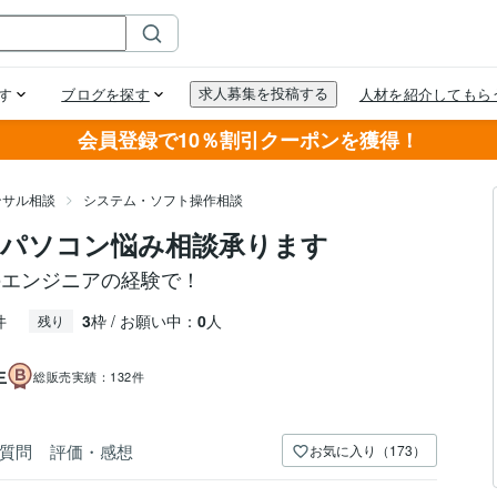
会員登録で10％割引クーポンを獲得！
ンサル相談
システム・ソフト操作相談
パソコン悩み相談承ります
のエンジニアの経験で！
件
3
枠 / お願い中：
0
人
残り
生
総販売実績：
132件
質問
評価・感想
お気に入り（173）