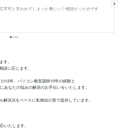
新
応不可と言われてしまった難しいご相談だったのです
々な設定を見ていただきました。
も
す。

相談に応じます。

の12年、パソコン教室講師10年の経験と

にあなたの悩みの解決のお手伝いをいたします。

ル解決法をベースに私独自の形で提供しています。

応いたします。
