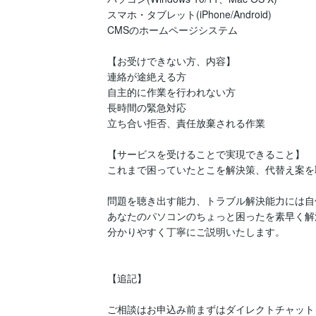
スマホ・タブレット(iPhone/Android)

CMSのホームページシステム

【お受けできない方、内容】

連絡が途絶える方

自主的に作業を行われない方

長時間の緊急対応

立ち合い拒否、責任放棄される作業

【サービスを受けることで実現できること】

これまで困っていたとこを解決策、代替え案を
問題を聴き出す能力、トラブル解決能力には自
あなたのパソコンのちょっと困ったを素早く解決
分かりやすく丁寧にご説明いたします。

【追記】

ご相談はお申込み前まずはダイレクトチャット