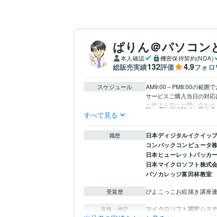
ぱりん＠パソコン
本人確認
機密保持契約(NDA)
132
4.9
総販売実績
評価
フォロ
スケジュール
AM9:00～PM8:00の範
サービスご購入当日の対応
すべて見る
日本ディジタルイクイッ
職歴
コンパックコンピュータ
日本ヒューレットパッカ
日本マイクロソフト株式
パソカレッジ富田林教室
ぴよこっこお絵描き講座
受賞歴
マイクロソフト認定システ
資格・検定