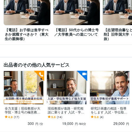
ミナー）
トレーニング系　学会総会、特別講演
立命館大学、招待講演
東
大病院、産学連携メディカルフロンティアセミナー
日本再生医療学会総
会、ランチョンセミナー
日本心臓リハビリテーション学会学術集会 シンポ
ジウム
学生野球連盟 春季リーグ戦 優秀選手賞
【電話】お子様は進学すべ
【電話】50代からの博士号
【志望理由書など
資格・検定
きか就職すべきか？（東大
／大学教員への道について
削】旧帝国大学
中学校教諭免許
生の親御様）
取得年 : 2000年
抜）
高等学校教諭免許
取得年 : 2000年
健康運動指導士
取得年 : 2015年
ビジネス・クリエイティブツール
出品者のその他の人気サービス
Excel:25年
Google サイト:18年
PowerPoint:25年
Word:25年
Adobe Photoshop:24年
iMovie:3年
Adobe Illustrator:21年
得意分野
学習指導・資格・キャリア相談
【学生・研究者向け】学術・キャリア相談
【社会人向け】リーダー・マネジメント
【心理的サポート】お悩み・愚
痴の傾聴
【雑談・話し相手】気軽にフリートーク
【健康・美活】運動・
予約受付中
筋トレ相談
【スキルアップ】人前で話すコツ
全力支援｜現役教授が大
現役教授が進路・研究相
研究計画書の相談・指導
学院・博士号の極意教え
談に乗ります 入試・学位
をします 入試・学位取得
健康
キャリア
仕事
美容
悩み
相談
筋トレ
大学
学生
ます ⭐️【脱・失敗】現役
取得など人生の岐路を教
など人生の岐路を教授が
4.9
(17)
5.0
(14)
5.0
(4)
教授が学部とは異なる重
授が強力支援
強力支援
学歴
300
19,000
29,000
要点をご紹介⭐️
円
/分
円
/60分
円
私立大学
1997年3月 ~ 2001年2月