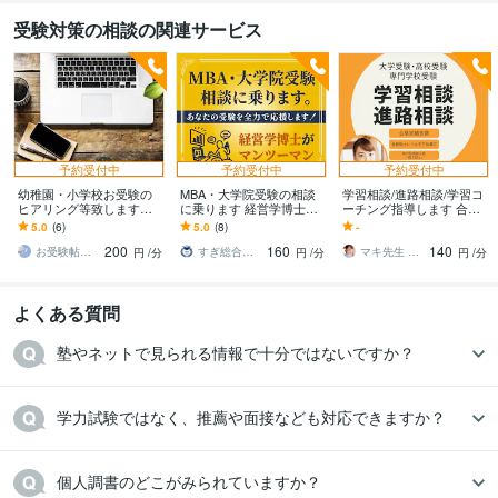
国公立大学
2001年3月 ~ 2003年2月
受験対策の相談の関連サービス
国公立大学
2003年3月 ~ 2007年2月
語学力
英語
日常会話レベル
予約受付中
予約受付中
予約受付中
幼稚園・小学校お受験の
MBA・大学院受験の相談
学習相談/進路相談/学習コ
ヒアリング等致します
に乗ります 経営学博士が
ーチング指導します 合格
【願書作成の為のヒアリ
マンツーマンでMBA・院
実績多数指導歴26年トッ
5.0
(6)
5.0
(8)
-
ングをお電話で】
試受験の相談に乗りま
プ講師が的確なアドバイ
200
160
140
す。
スします！
お受験帖とおしたく帖
すぎ総合研究所
マキ先生 大学受験指導歴26年プロ講師
円
/分
円
/分
円
/分
よくある質問
塾やネットで見られる情報で十分ではないですか？
学力試験ではなく、推薦や面接なども対応できますか？
個人調書のどこがみられていますか？