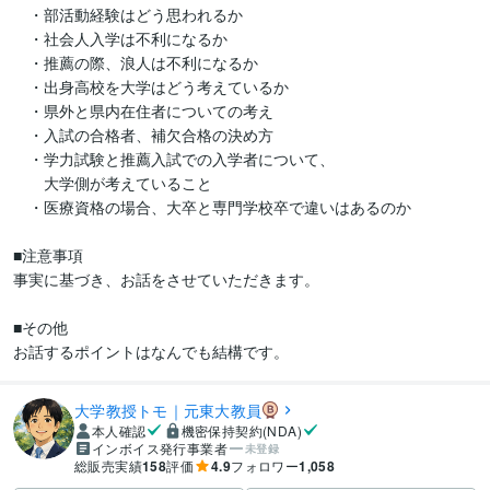
　・部活動経験はどう思われるか

　・社会人入学は不利になるか

　・推薦の際、浪人は不利になるか

　・出身高校を大学はどう考えているか

　・県外と県内在住者についての考え

　・入試の合格者、補欠合格の決め方

　・学力試験と推薦入試での入学者について、

　　大学側が考えていること

　・医療資格の場合、大卒と専門学校卒で違いはあるのか

■注意事項

事実に基づき、お話をさせていただきます。

■その他

お話するポイントはなんでも結構です。
大学教授トモ｜元東大教員
本人確認
機密保持契約(NDA)
インボイス発行事業者
未登録
総販売実績
158
評価
4.9
フォロワー
1,058