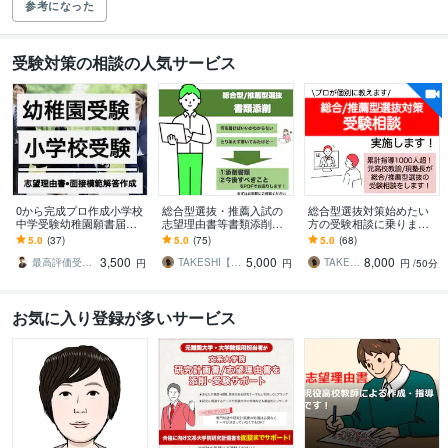
参考になった
受験対策の相談の人気サービス
0から完成プロ作成小学校
総合型選抜・推薦入試の
総合型選抜対策始めたい
中学受験幼稚園願書届け
志望理由書等書類添削し
方の受験相談に乗ります
ます 合格多数最短1日●小
ます 慶應SFC出身の現AO
進路指導1000人超！慶應
5.0
(37)
5.0
(75)
5.0
(68)
学校中学高校大学受験用
講師/元高校教員がサポー
出身の対策塾長/元高校教
3,500
5,000
8,000
志望動機自己PR等
トいたします
員が指導
最高評価受賞プラチナランクライター桜
TAKESHI【総推塾長・元高校教員】
TAKESHI【総推塾長・元高校教員】
円
円
円
/50分
お気に入り登録が多いサービス