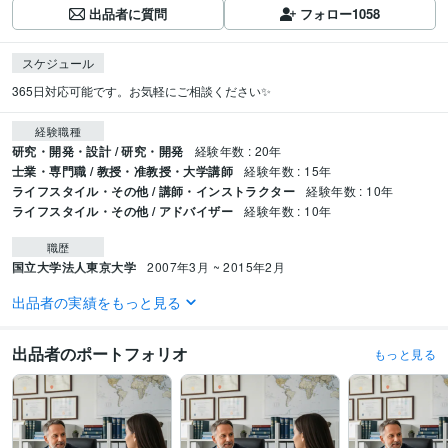
出品者に質問
フォロー
1058
スケジュール
365日対応可能です。お気軽にご相談ください✨
経験職種
研究・開発・設計 / 研究・開発
経験年数 : 20年
士業・専門職 / 教授・准教授・大学講師
経験年数 : 15年
ライフスタイル・その他 / 講師・インストラクター
経験年数 : 10年
ライフスタイル・その他 / アドバイザー
経験年数 : 10年
職歴
国立大学法人東京大学
2007年3月 ~ 2015年2月
出品者の実績をもっと見る
受賞歴
東大病院経営改善提案プロジェクト 最優秀賞受賞
中冨健康科学振興財団 研
究助成
日本心臓リハビリテーション学会学術集会　優秀演題賞
明治安田
出品者のポートフォリオ
もっと見る
厚生事業団 健康医科学研究助成
石本記念デサントスポーツ科学振興財団 優
秀入選
健康長寿と運動（三菱UFJ信託銀行）
寝たきり対策
神奈川県医師
会 研修会講師（2008~2019）
日本体力医学会大会、シンポジスト
東大病
院 公開セミナー
日本抗加齢医学会総会 シンポジスト
健康スポーツ医部会
幹事会研修（医師会）
寝たきりを予防する！講師（日本健康機構、健康セ