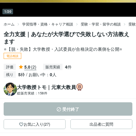
1/20
ホーム
学習指導・資格・キャリア相談
受験・学習・留学の相談
受験
全力支援｜あなたが大学選びで失敗しない方法教え
ます
⭐️【脱・失敗】大学教授・入試委員が合格決定の裏側を公開⭐️
電話相談
5.0
(2)
4
件
評価
販売実績
5
枠 / お願い中：
0
人
残り
大学教授トモ｜元東大教員
総販売実績：
158件
受付終了
お気に入り(27)
出品者に質問