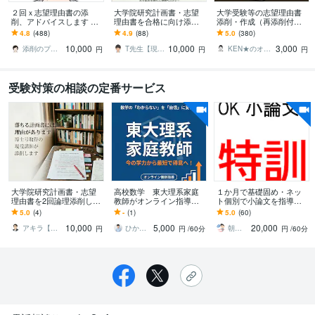
２回ｘ志望理由書の添
大学院研究計画書・志望
大学受験等の志望理由書
削、アドバイスします 大
理由書を合格に向け添削
添削・作成（再添削付）
学入試、大学院入試、専
します 元某難関大学・大
します 予備校でも教える
4.8
(488)
4.9
(88)
5.0
(380)
門学校を受験される方に
学院採用担当者が添削し
添削指導歴20年のベテラ
10,000
10,000
3,000
ます(面接サポート含)
ンによる指導です
添削のプロJun★受験・教育アドバイザー
T先生【現役研究者、心理学者、経営者】
KEN★のオンライン教室
円
円
円
受験対策の相談の定番サービス
大学院研究計画書・志望
高校数学 東大理系家庭
１か月で基礎固め・ネッ
理由書を2回論理添削しま
教師がオンライン指導し
ト個別で小論文を指導し
す リライト後の再添削ま
ます 数学の「わからな
ます 大学入試小論文対策
5.0
(4)
-
(1)
5.0
(60)
で込み。博士号取得の現
い」を自信に。今の学力
専門ネット塾。学部学科
10,000
5,000
20,000
役講師が精読します
から最短で得意へ！
の専門知識も伝授！
アキラ【現役大学講師】
ひかる 東大理系家庭教師
朝田 隆
円
円
/60分
円
/60分