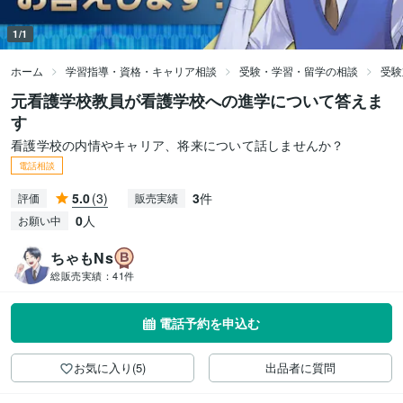
1/1
ホーム
学習指導・資格・キャリア相談
受験・学習・留学の相談
受験
元看護学校教員が看護学校への進学について答えま
す
看護学校の内情やキャリア、将来について話しませんか？
電話相談
5.0
(3)
3
件
評価
販売実績
0
人
お願い中
ちゃもNs
総販売実績：
41件
電話予約を申込む
お気に入り(5)
出品者に質問