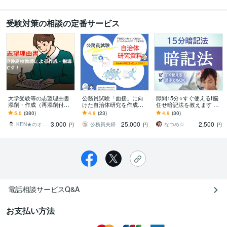
受験対策の相談の定番サービス
大学受験等の志望理由書
公務員試験「面接」に向
隙間15分⭐️すぐ使える❗️脳
添削・作成（再添削付）
けた自治体研究を作成し
任せ暗記法を教えます 暗
します 予備校でも教える
ます 元公務員夫婦が公務
記が苦手な人、資格や昇
5.0
(380)
4.9
(23)
4.9
(30)
添削指導歴20年のベテラ
員試験の最後の難所突破
給試験がある人、隙間時
3,000
25,000
2,500
ンによる指導です
をお助けします！
間で覚える
KEN★のオンライン教室
公務員夫婦
なつめ☆
円
円
円
電話相談サービスQ&A
お支払い方法