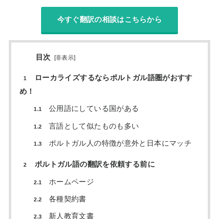
今すぐ翻訳の相談はこちらから
目次
[
非表示
]
ローカライズするならポルトガル語圏がおすす
1
め！
公用語にしている国がある
1.1
言語として似たものも多い
1.2
ポルトガル人の特徴が意外と日本にマッチ
1.3
ポルトガル語の翻訳を依頼する前に
2
ホームページ
2.1
各種契約書
2.2
新人教育文書
2.3