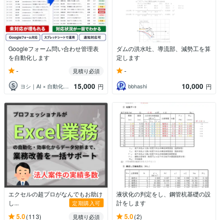
Googleフォーム問い合わせ管理表
ダムの洪水吐、導流部、減勢工を算
を自動化します
定します
-
-
見積り必須
15,000
10,000
ヨシ｜AI × 自動化で「面倒」を消す人
bbhashi
円
円
エクセルの超プロがなんでもお助け
液状化の判定をし、鋼管杭基礎の設
し...
計をします
定期購入可
5.0
5.0
(113)
(2)
見積り必須