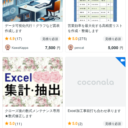
データ可視化代行！グラフなど図表
営業効率を最大化する高精度リスト
作成します
を作成・整備します
4.9
5.0
(17)
(275)
見積り必須
見積り必須
7,500
5,000
KawaKappa
pencat
円
円
クローズ後の数式メンテナンス専用
Excel加工事前打ち合わせ承ります
★数式修正します
5.0
5.0
(11)
(2)
見積り必須