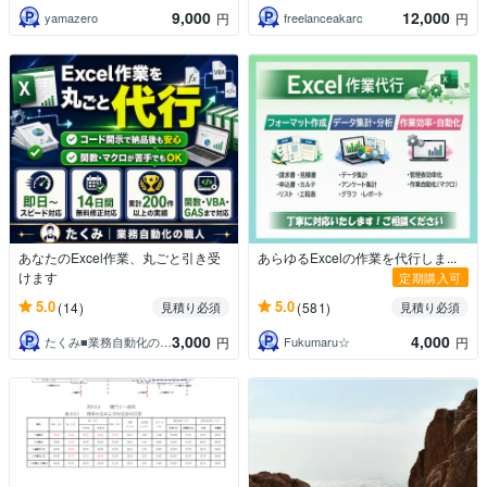
9,000
12,000
yamazero
freelanceakarc
円
円
あなたのExcel作業、丸ごと引き受
あらゆるExcelの作業を代行しま...
けます
定期購入可
5.0
5.0
(14)
(581)
見積り必須
見積り必須
3,000
4,000
たくみ■業務自動化の職人
Fukumaru☆
円
円