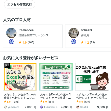
エクセル作業代行
人気のプロ人材
freelancea...
bbhashi
すべて見る
建築系副業フリーランス
会社員
4.9
(166)
4.2
(29)
お気に入り登録が多いサービス
あらゆるエクセル/Excelの
あらゆるExcelの作業を代
エクセル／Excelの作業を
作業を代行します エクセ
行します データ集計・分
代行します データ整理、
ルの作業が苦手なあなた
析・グラフを作成いたし
グラフ化、テンプレート
5.0
(1835)
5.0
(581)
5.0
(437)
に：マクロVBAにも対応
ます！
作成、様式作成等
9,000
4,000
3,000
します
yamazero
Fukumaru☆
Sea75
円
円
円