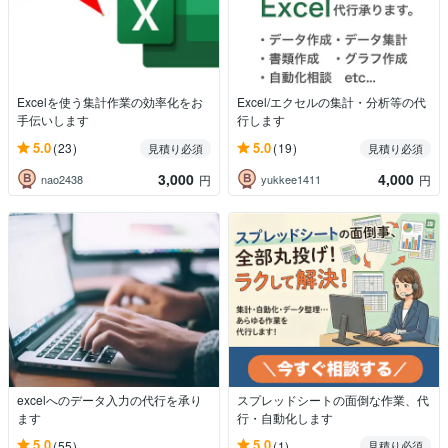
Excelを使う集計作業の効率化をお
Excel/エクセルの集計・分析等の代
手伝いします
行します
5.0
5.0
(23)
(19)
見積り必須
見積り必須
3,000
4,000
nao2438
yukkee1411
円
円
excelへのデータ入力の代行を承り
スプレッドシートの面倒な作業、代
ます
行・自動化します
5.0
5.0
(55)
(1)
見積り必須