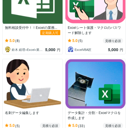
無料相談受付中！！Excelの業務...
Excelシート保護・マクロのパスワ
ード解除します
定期購入可
5.0
5.0
(8)
(5)
見積り必須
5,000
5,000
鈴木 経理×Excel×業務効率
ExcelVBA匠
円
円
名刺データ編集します
データ集計・分割・Excelマクロを
作成します
5.0
5.0
(5)
(33)
見積り必須
見積り必須