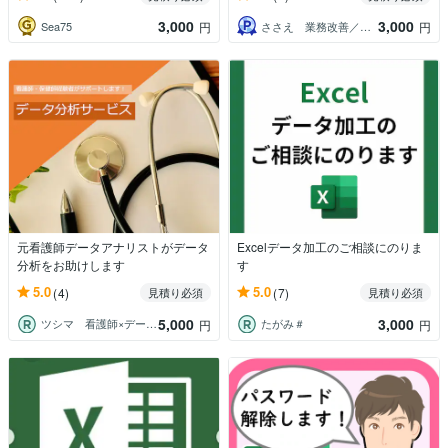
3,000
3,000
Sea75
ささえ 業務改善／効率化サポート
円
円
元看護師データアナリストがデータ
Excelデータ加工のご相談にのりま
分析をお助けします
す
5.0
5.0
(4)
(7)
見積り必須
見積り必須
5,000
3,000
ツシマ 看護師×データ分析
たがみ＃
円
円