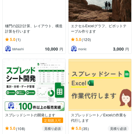
樋門の設計計算、レイアウト、構造
エクセルExcelグラフ、ピボットテ
計算を行います
ーブル作ります
5.0
5.0
(1)
(120)
10,000
3,000
bbhashi
monic
円
円
スプレッドシートの開発します
スプレッドシート／Excelの作業を
代行します
定期購入可
5.0
5.0
(108)
(35)
見積り必須
見積り必須