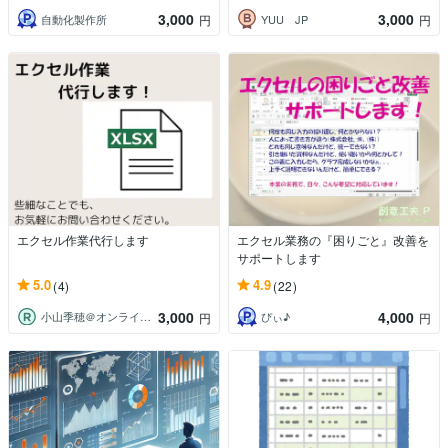
3,000
3,000
自動化製作所
YUU JP
円
円
エクセル作業代行します
エクセル業務の『困りごと』改善を
サポートします
5.0
4.9
(4)
(22)
3,000
4,000
小山季穂＠オンライン秘書
ぴぃ♪
円
円