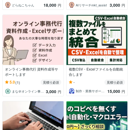
18,000
3,000
どらねこちゃん
AIリサーチmkt_assist
円
円
オンライン事務代行 資料作成等サ
複数CSV・Excelファイルを自動統
ポートします
合します
-
5.0
(1)
見積り必須
見積り必須
15,000
3,000
制作・業務サポート YUTO
円
まな＠オンライン事務代行
円