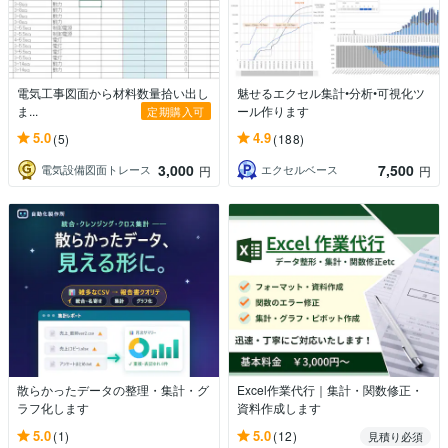
電気工事図面から材料数量拾い出し
魅せるエクセル集計•分析•可視化ツ
ま...
ール作ります
定期購入可
5.0
4.9
(5)
(188)
3,000
7,500
電気設備図面トレース
エクセルベース
円
円
散らかったデータの整理・集計・グ
Excel作業代行｜集計・関数修正・
ラフ化します
資料作成します
5.0
5.0
(1)
(12)
見積り必須