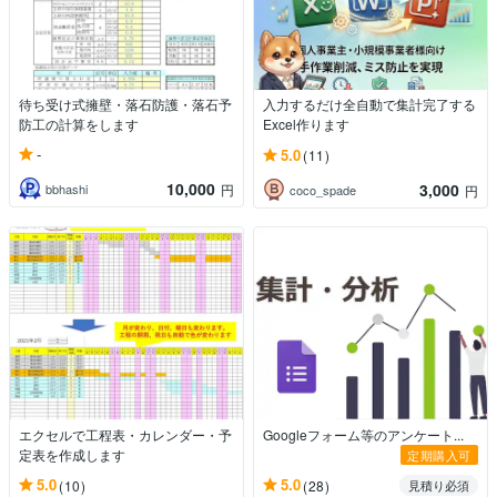
待ち受け式擁壁・落石防護・落石予
入力するだけ全自動で集計完了する
防工の計算をします
Excel作ります
-
5.0
(11)
10,000
3,000
bbhashi
円
coco_spade
円
エクセルで工程表・カレンダー・予
Googleフォーム等のアンケート...
定表を作成します
定期購入可
5.0
5.0
(10)
(28)
見積り必須