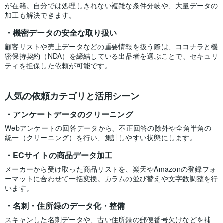
が在籍。自分では処理しきれない複雑な条件分岐や、大量データの
加工も解決できます。
機密データの安全な取り扱い
顧客リストや売上データなどの重要情報を扱う際は、ココナラと機
密保持契約（NDA）を締結している出品者を選ぶことで、セキュリ
ティを担保した依頼が可能です。
人気の依頼カテゴリと活用シーン
アンケートデータのクリーニング
Webアンケートの回答データから、不正回答の除外や全角半角の
統一（クリーニング）を行い、集計しやすい状態にします。
ECサイトの商品データ加工
メーカーから受け取った商品リストを、楽天やAmazonの登録フォ
ーマットに合わせて一括変換。カラムの並び替えや文字数調整を行
います。
名刺・住所録のデータ化・整備
スキャンした名刺データや、古い住所録の郵便番号欠けなどを補