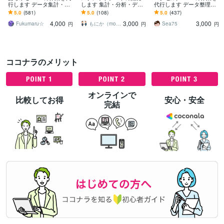
行します データ集計・分
します 集計・分析・デー
代行します データ整理、
析・グラフを作成いたし
タ管理のスプレッドシー
グラフ化、テンプレート
5.0
(581)
5.0
(108)
5.0
(437)
ます！
ト
作成、様式作成等
4,000
3,000
3,000
Fukumaru☆
もにか（monika）＠もに開発
Sea75
円
円
円
ココナラのメリット
オンラインで
比較してお得
安心・安全
完結