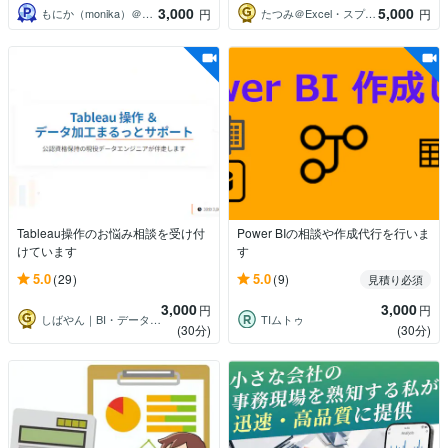
3,000
5,000
もにか（monika）＠もに開発
たつみ＠Excel・スプシで業務効率化
円
円
Tableau操作のお悩み相談を受け付
Power BIの相談や作成代行を行いま
けています
す
5.0
5.0
(29)
(9)
見積り必須
3,000
3,000
円
円
しばやん｜BI・データエンジニア
TIムトゥ
(30分)
(30分)