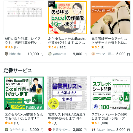
樋門の設計計算、レイア
あらゆるエクセル/Excelの
元看護師データアナリス
ウト、構造計算を行いま
作業を代行します エクセ
トがデータ分析をお助け
す 技術士が土木ビジネス
ルの作業が苦手なあなた
します 医療・ビジネスの
5.0
(1)
5.0
(1835)
5.0
(4)
で水理・構造計算、設計
に：マクロVBAにも対応
現場の悩みを、お客様フ
10,000
9,000
5,000
をします。
します
ァーストで解決します！
bbhashi
yamazero
ツシマ 看護師×データ分析
円
円
円
定番サービス
エクセル/Excel作業をなん
営業リスト[福祉/北海道/9
スプレッドシートの開発
でも代行いたします Excel
60件]を販売します 件/3.2
します 集計・分析・デー
の様々なご要望に対し、
円！詳しいリスト内容は
タ管理のスプレッドシー
5.0
(31)
-
(1)
5.0
(108)
丁寧に対応します！
サービス内容ご確認くだ
ト
3,000
3,000
3,000
さい
ながたか＠エンジニア
営業サポート＜高品質で安価な企業リスト＞
もにか（monika）＠もに開発
円
円
円