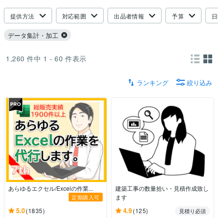
提供方法
対応範囲
出品者情報
予算
日
データ集計・加工
1,260
件中
1 - 60
件表示
ランキング
絞り込み
あらゆるエクセル/Excelの作業...
建築工事の数量拾い・見積作成致し
ます
定期購入可
5.0
4.9
(1835)
(125)
見積り必須