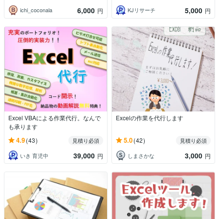
6,000
5,000
ichi_coconala
KJリサーチ
円
円
Excel VBAによる作業代行。なんで
Excelの作業を代行します
も承ります
4.9
5.0
(43)
(42)
見積り必須
見積り必須
39,000
3,000
いき 育児中
しまさかな
円
円