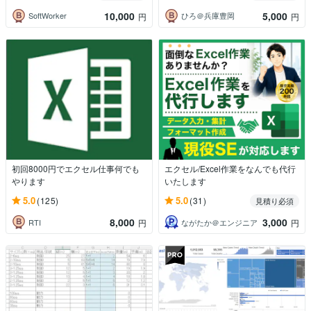
10,000
5,000
SoftWorker
ひろ＠兵庫豊岡
円
円
初回8000円でエクセル仕事何でも
エクセル/Excel作業をなんでも代行
やります
いたします
5.0
5.0
(125)
(31)
見積り必須
8,000
3,000
RTI
ながたか＠エンジニア
円
円