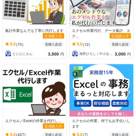
集計作業なんでも丁寧に代行します
エクセル作業代行、データ集計、エ
ク...
定期購入可
定期購入可
5.0
5.0
(70)
(12)
見積り必須
見積り必須
3,500
3,000
とにとにさん
海野ひろし｜中小企業、個人の業務改善専門
円
円
エクセル／Excelの作業を代行し...
エクセルの作業、何でもお手伝いし
ます
定期購入可
5.0
5.0
(437)
(7)
見積り必須
見積り必須