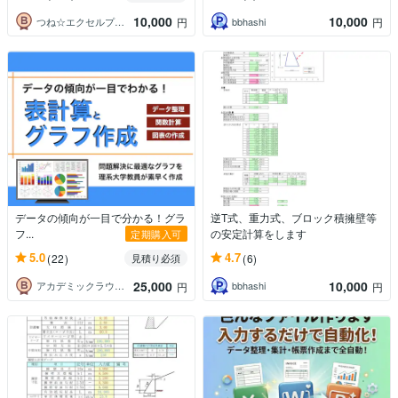
10,000
10,000
つね☆エクセルプロフェッショナル
bbhashi
円
円
データの傾向が一目で分かる！グラ
逆T式、重力式、ブロック積擁壁等
フ...
の安定計算をします
定期購入可
5.0
4.7
(22)
(6)
見積り必須
25,000
10,000
アカデミックラウンジ
bbhashi
円
円