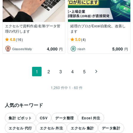
エクセルで資料作成/名簿/データ管
経理のプロがExcel自動化、改善し
理の代行します
ます
4.8
5.0
(16)
(4)
4,000
5,000
GlassesWally
nissh
円
円
1
2
3
4
5
1,260
件中
1 - 60
件
人気のキーワード
集計 ピボット
CSV
データ整理
Excel 外注
エクセル 代行
エクセル 外注
エクセル 集計
データ集計