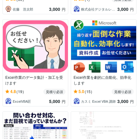
3,000
3,000
佐藤 浩太郎
株式会社デジタルレシピ
円
円
Excel作業のデータ集計・加工を受
Excel作業を劇的に自動化、効率化
けます
します
4.8
5.0
(19)
(15)
見積り必須
見積り必須
5,000
3,000
ExcelVBA匠
カスミ Excel VBA 講師
円
円