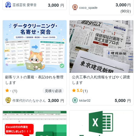
3,000
3,000
円
霊感霊視 愛華音
円
coco_spade
(90分)
顧客リストの重複・表記ゆれを整理
公共工事の入札情報をすばやく調査
します
します
-
5.0
(1)
(1)
見積り必須
3,000
5,000
作業代行のたなかさん
kktar02
円
円