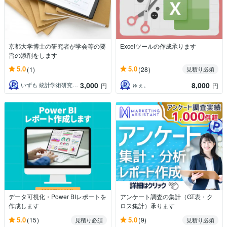
京都大学博士の研究者が学会等の要
Excelツールの作成承ります
旨の添削をします
5.0
5.0
(1)
(28)
見積り必須
3,000
8,000
いずも 統計学術研究支援室
ゅぇ。
円
円
データ可視化・Power BIレポートを
アンケート調査の集計（GT表・ク
作成します
ロス集計）承ります
5.0
5.0
(15)
(9)
見積り必須
見積り必須