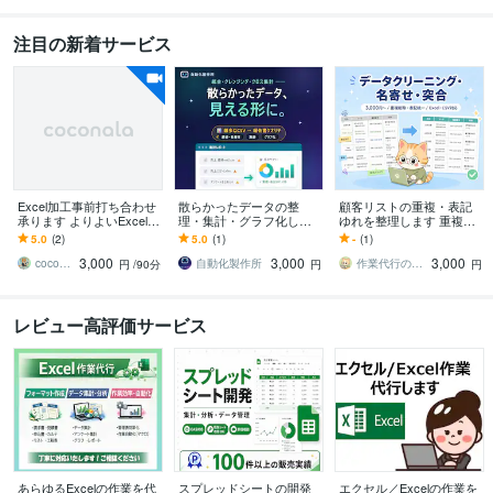
注目の新着サービス
Excel加工事前打ち合わせ
散らかったデータの整
顧客リストの重複・表記
承ります よりよいExcel作
理・集計・グラフ化しま
ゆれを整理します 重複削
成のためExcel作成事前詳
す バラバラのCSV・Excel
除・表記統一・処理ログ
5.0
(2)
5.0
(1)
-
(1)
細打ち合わせ
を、見やすい資料に仕上
付き
3,000
3,000
3,000
げます
coco_spade
自動化製作所
作業代行のたなかさん
円
/90分
円
円
レビュー高評価サービス
あらゆるExcelの作業を代
スプレッドシートの開発
エクセル／Excelの作業を