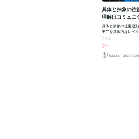
（だからこの時期に恐
具体と抽象の往
て、豊かさまで実現し
ぽい…。）エゴの私が
理解はコミュニ
回）あとは、恐れの感
加速させる。
る事への警告の夢。ヒ
具体と抽象の往復運動
の価格を下げて提供す
デアを具体的なレベル
夢。愛ではない行為を
の間で移動させるプロ
コラム
ヤ○ザと共に島流しに
この運動は、コミュニ
1
題となる昨日見た夢の
解決などのさまざまな
が、知人のプロフィー
す。なぜならばこの運
kazaar
2023/09/0
る名簿？？のようなも
素となるからです。具
「あ、○○さんしばら
デアを抽象的な概念に
今、元気にしているの
「抽象化」と呼びます
えながら次のページを
の反復運動は、アイデ
は、「死亡しました。
より深く理解するため
いてショックのあまり
た、コミュニケーショ
ろでちょうど目が覚め
手に理解してもらうた
もしばらく（今現在も
イメージをじっくり考
内容がこびり付いて脳
アを伝えることが重要
ん。さほど重要ではな
動を活用することで、
目が覚めた後は自然と
共感が取り組み、問題
忘れてしまって思い出
明確化など効果的に進
と以前にどこかで聞い
きます。
す。