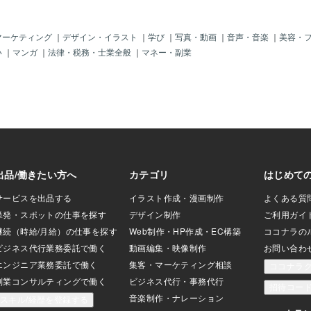
マーケティング
｜
デザイン・イラスト
｜
学び
｜
写真・動画
｜
音声・音楽
｜
美容・
い
｜
マンガ
｜
法律・税務・士業全般
｜
マネー・副業