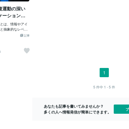
れを完全浄化し
の人々でごった返すような日祝には、メ
き、つねに周
復運動の深い
ようとしているっ
ジャーな人気飲食店を利用するのは避け
手探り状態で
死亡する夢（×２
て一人あたりの客単価が高額に設定され
なかなか恐れ
ケーションを
情を感じないでい
ている例えば、フレンチやイタリアン、
しくなります
ーリングメニュー
とは、情報やアイ
懐石料理、中華などの高級店に出向けば
がえのない今
るように…という
と抽象的なレベル
空腹の中で何十分も何時間も行列に並ば
の安全のため
注意してくる夢。
セスを進めます。
なくてもよほどでない限りお店は空いて
ず未来の安全
記事
遭う…汗笑そして本
ケーションや問題
おりすぐに席に案内してもらえます。す
するために今
内容ですが…汗私
活動に活用できま
べてにおいて何から何まで宇宙意識と人
質の「私」の
ルが記載されてい
動は本質に迫る要
間意識というのは相対的なので世間一般
一希望から大
5
のを閲覧中で、
体的な情報やアイ
の大勢の人々と被るような行動を極力防
例えば…。も
く会っていないけど
変換することを
ぐことができるので、人の大混雑に巻き
（個により程
かな〜。」…と考
。この具体と抽象
込まれるのを未然に防ぐことが出来ま
側で物価高騰
めくるとそこに
アやコンセプトを
す。飲食店等の利用以外にも集客率の高
ろうが、経営
1
」…と記載されて
に役立ちます。ま
い話題のショッピングセンター、百貨
がっていよう
動揺しているとこ
ンにおいても、相
店、主要繁華街、交通機関、旅行、あと
がってはこな
ました。起きた後
めに具体的な例や
はワンコを連れていく大型公園なども日
れのエネルギ
5
件中
1 - 5
件
ずっと…汗）夢の
えるなどのアイデ
祝を避けて平日に利用して世間一般大勢
側で起こる災
裏から離れませ
です。 この対話運
の他者とは反対の真逆の行動を取ること
けに恐れの感
い夢というのは、
アイデアの理解や
が容易に出来ます。世間一般の殆どの多
こることはす
あなたも記事を書いてみませんか？
夢の内容を丸ごと
解決やビジョンの
くの他者は平日は仕事をしている割合が
い。）ところ
ブ
多くの人へ情報発信が簡単にできます。
せなくなる…。…
められることがで
多いので、平日なら空いている状態で快
てはいけない
たことがありま
適に人気施設を楽しむことが出来るよう
いれば、いつ
に