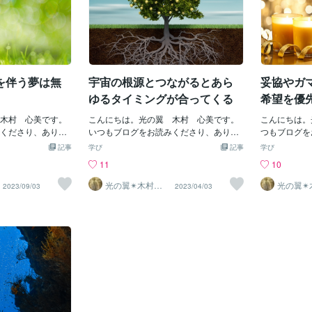
を伴う夢は無
宇宙の根源とつながるとあら
妥協やガ
ゆるタイミングが合ってくる
希望を優
木村 心美です。
こんにちは。光の翼 木村 心美です。
こんにちは。
くださり、ありが
いつもブログをお読みくださり、ありが
つもブログを
のブログ記事は、
とうございます♪ダイレクトに宇宙意識
うございます
記事
学び
記事
学び
よってはショッキ
と繋がるようになると日常生活において
ネルギーを抱
11
10
せん…。各自自己
の様々なことが、タイミングよくスムー
く険しく困難
方はここでページ
ズに流れていきさらにプラスαで智慧を
ないけど明る
光の翼✴︎木村心
光の翼✴
2023/09/03
2023/04/03
美
美
れまでも睡眠中に
取り入れることによって一層、ノンスト
なります…。
メッセージを含ん
レスな日常生活を送れるようになりま
ーを取り払う
ました。元ダンナ
す。例えば、ごく一般の消費者が利用す
も（喜びの事
夢（数え切れない
るようなメジャーな飲食店で食事をしよ
関係なく…。
人が運転する車に
うと不意に思い立ち店頭に訪れたとして
方がない…と
ようとアクセル全
も当日の曜日が日祝に重なっていればそ
側から湧き上
ごと飛び込むが、
の飲食店が人気繁盛店であるほどすでに
が楽しくカン
から身体が向こう
店先は長蛇の列で行列に並んで席が空く
ネルギーが生
助かる夢。円滑現
のを待たなければすぐに食事出来ない…
います。恐れ
る事を示す夢。
というケースがあります。ですので大勢
りこの世界の