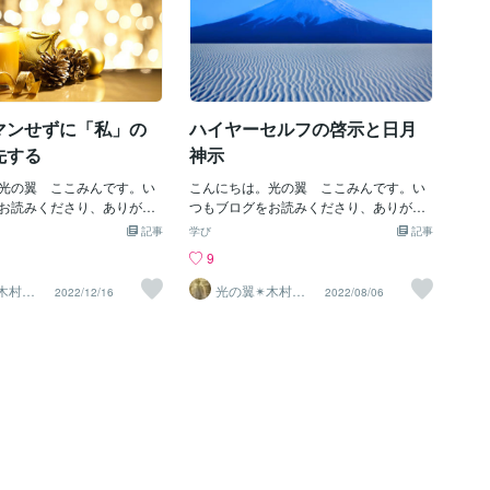
マンせずに「私」の
ハイヤーセルフの啓示と日月
先する
神示
光の翼 ここみんです。い
こんにちは。光の翼 ここみんです。い
お読みくださり、ありがと
つもブログをお読みくださり、ありがと
♪無意識に多大な恐れのエ
うございます♪２、３日前のセルフヒー
記事
学び
記事
えていると、未来は恐ろし
リング中に「○月△日…。」…という日付
9
そのものとなりとてもじゃ
けの啓示が突然降ってきてビックリ。そ
い見通しの認識が持てなく
れ以来、強烈に記憶に焼き付いてインパ
︎木村心
光の翼✴︎木村心
2022/12/16
2022/08/06
美
この大量の恐れのエネルギ
クト大…。日付けの啓示なんてはじめ
だけで、今のどの瞬間にで
て。突如降って湧いたその現れ方は、ま
象が、起こる起こらないに
さにインスピレーションそのもの。一体
）希望に満ちて楽しくて仕
何の日…？？「え？？何？この日に何が
いう喜びの感覚が自然に内
起こるの…？？」いくら問いかけても返
がるようになり生きること
答はない…。問いかけに対しての回答を
タンになります。恐れのエ
夢の中で教えてくれることもあるけど。
きる事を険しく困難にして
今回は、答えを自ら導き出しちゃったか
によって大いなる錯覚に陥
らもう何も言ってこないのかな…？ハイ
真実が見えなくなってい
ヤーセルフの意識は次元が高いので、