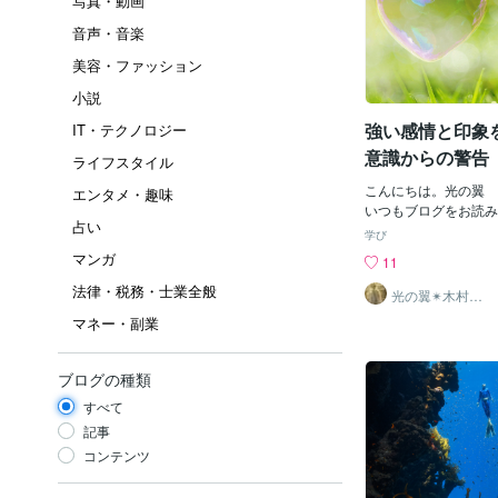
写真・動画
音声・音楽
美容・ファッション
小説
強い感情と印象
IT・テクノロジー
意識からの警告
ライフスタイル
こんにちは。光の翼 
エンタメ・趣味
いつもブログをお読み
占い
とうございます♪今日
学び
もしかしたら読み手に
マンガ
11
ングな内容かもしれま
法律・税務・士業全般
責任の上で自信のない
光の翼✴︎木村心
美
をお閉じください。こ
マネー・副業
ハイヤーセルフによる
だ夢をたくさん見てき
が蒸発する直前の予知
ブログの種類
くらい何度も…。）知
すべて
同乗し苦悩から自殺し
開で谷底めがけて車体
記事
後部座席の私だけ車体
コンテンツ
岸に放り出されて命が
象の能力が備わってい