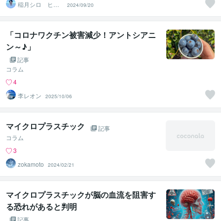
稲月シロ ヒー
2024/09/20
リングサロンHO
OLOLI
「コロナワクチン被害減少！アントシアニ
ン～♪」
記事
コラム
4
李レオン
2025/10/06
マイクロプラスチック
記事
コラム
3
zokamoto
2024/02/21
マイクロプラスチックが脳の血流を阻害す
る恐れがあると判明
記事