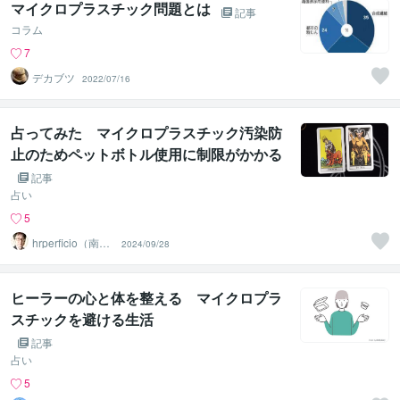
マイクロプラスチック問題とは
記事
コラム
7
デカブツ
2022/07/16
占ってみた マイクロプラスチック汚染防
止のためペットボトル使用に制限がかかる
か
記事
占い
5
hrperficio（南仙
2024/09/28
台の父）
ヒーラーの心と体を整える マイクロプラ
スチックを避ける生活
記事
占い
5