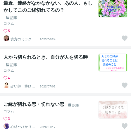
最近、連絡がなかなかない、あの人、もし
かしてこのご縁切れてるの？
記事
コラム
5
貴方のミラクル
2023/06/24
サポータールナ
☆クリスタル
人から切られるとき、自分が人を切る時
記事
コラム
4
占い師 柊ひか
2022/07/02
り
ご縁が切れる恋・切れない恋
記事
コラム
3
心結〜ひかりの
2026/01/17
声〜