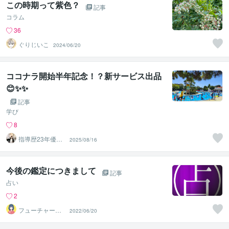
この時期って紫色？
記事
コラム
36
ぐりじいこ
2024/06/20
ココナラ開始半年記念！？新サービス出品
😊✨✨
記事
学び
8
指導歴23年優華
2025/08/16
ゆか先生 グレ
ード対応可
今後の鑑定につきまして
記事
占い
2
フューチャーブ
2022/06/20
ライト