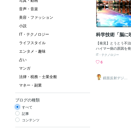
写真・動画
音声・音楽
美容・ファッション
小説
科学技術「脳に
IT・テクノロジー
ライフスタイル
【発見】とうとう不治
ハイマー病の原因を発
エンタメ・趣味
した。その原因はアル
IT・テクノロジー
原因の脳に蓄積さる毒
占い
6
ロイドβを分解できな
マンガ
ならこのアミロイドβ
積させません。アルツ
法律・税務・士業全般
鏡面反射デジタ
因は今ま毒を出すタン
ルアート製作所
マネー・副業
（鈴木穣）
ドβが脳を死滅させる
した。なので治療方法
ーを無くす方法で治療
ブログの種類
た。しかしアミロイド
に無くしてもアルツハ
すべて
無く進行し続けてます
記事
ロイドβーを作る物が
コンテンツ
いと根本的な治療にな
す。〓＝〓＝〓＝〓＝