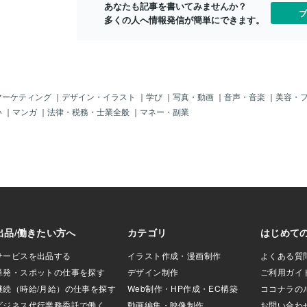
回の研究で発見さ
あなたも記事を書いてみませんか？
た」と語り、ご家族も「本当に安心し
ブ
イドβを作る原因の
多くの人へ情報発信が簡単にできます。
た」と胸をなでおろしていたそうです。
です。脳の中で使
これまで、アルツハイマー病の薬として
は老廃物になって
は「レカネマブ」と「ドナネマブ」の2種
排出します。老廃
類しか認可されていませんが、どちらも
する物はオートフ
病気の完治を目指すものではなく、原因
物でこれが老廃物
物質の除去と認知症の進行を遅らせる役
貯め込みます。そ
割です。 さらに「患者ごとに薬の効き方
マーケティング
｜
デザイン・イラスト
｜
学び
｜
写真・動画
｜
音声・音楽
｜
美容・
むと酸性の液体
は異なるので、今後は新しい薬やオーダ
い
｜
マンガ
｜
法律・税務・士業全般
｜
マネー・副業
し老廃物を分解し
ーメイド診療が広がっていく」と小野教
アルツハイマーの
授は述べていたのが印象的です。 今回の
リソソームの分解
成果で、日常生活の中に小さな勇気や変
てて老廃物を分解
化が生まれているとのこと。 散歩を楽し
廃物を回収する入
むなど前向きな言葉も増え、患者や家族
リソソームと融合
の希望につながっているのが伝わりまし
試みます。でも分
た。 こういう話題に触れると、やっぱり
ソームじゃいくら
テクノロジーの進歩ってすごいなと思い
リソソームが溜ま
ます。 生化学や医療技術も、膨大なデー
＝〓＝〓＝〓＝〓
タ解析やシミュレーションを活用してい
の花】そして老廃
るはず。 プログラムやアルゴリズムの力
分解液リソソーム
が人の生活を根本から支えているんだな
物
と実感します。 新しい治療薬も、きっと
どこか