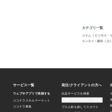
〓＝〓【処理方法】今
れた物こそこのアミロ
毒の花と言う精製工場
い終わったタンパク質
それを回収し分解して
物のタンパク質を回収
カテゴリ一覧
ァゴソームという入れ
を回収して満タンまで
コラム
｜
ビジネス・
して満タンまでため込
エンタメ・趣味
｜
占
「リソソーム」と融合
て処理します。しかし
人はこの酸性液である
能力が低下してしまっ
できません。すると老
れ物は更にたくさんの
し何とか分解しようと
解能力が低下したリソ
融合しても分解できず
って行きます。〓＝〓
＝〓＝〓＝〓＝〓【毒
物を分解できないのに
と融合しまくって老廃