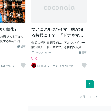
咲く毒花」
ついにアルツハイマー病が治
る時代に！？ 「ドナネマ
の病であるアルツ
ブ」でアミロイドβを除去
見する事が出来ま
金沢大学附属病院では、アルツハイマー
ツハイマーになる
記事
病治療薬「ドナネマブ」を国内で初めて
性タンパク質アミ
患者に投与し、脳内に蓄積していた原因
IT・テクノロジー
記事
い事です。健康な脳
物質であるアミロイドβがほぼ完全に除去
0
ーを分解でき脳に蓄
されたことが確認されました。 70代女性
ハイマーになる原
の患者は1年間、月に1度のペースで薬の
阿修羅ワークス
2022/06/14
2025/12/13
パク質のアミロイ
投与を受け続けた結果、治療開始時と比
事が原因とされてま
較して脳画像から赤く映っていたアミロ
もこのアミロイドβ
イドβの蓄積が消失していたそうです。核
薬を投与してまし
医学の専門医による厳密なチェックでも
1
βをいくら一生懸命
「除去確認」が認められ、小野教授らの
イマーが治る事が
チームは大きな成果としてこの結果を伝
。その原因はアミ
えました。この薬を投与し終えた際、患
2
件中
1 - 2
件
ありそれを無くさな
者さんやご家族は喜びと安堵に包まれた
らなかった為で
様子で、診察室では涙と拍手が起こりま
〓＝〓＝〓＝〓＝
した。 患者さん自身も「正直、安心し