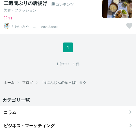
二週間ぶりの唐揚げ
コンテンツ
美容・ファッション
11
ふわいろや・薄
2022/06/09
毛、抜け毛専門
美容師
1
1
件中
1 - 1
件
ホーム
ブログ
「#にんじんの葉っぱ」タグ
カテゴリ一覧
コラム
ビジネス・マーケティング