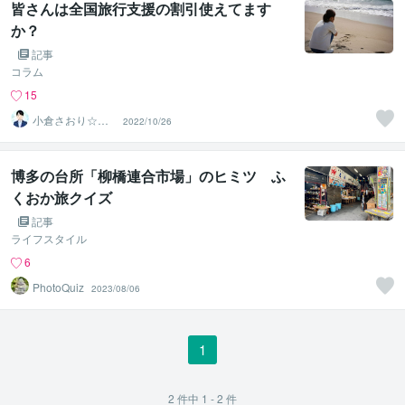
皆さんは全国旅行支援の割引使えてます
か？
記事
コラム
15
小倉さおり☆R7
2022/10/26
年行政書士試験
合格者
博多の台所「柳橋連合市場」のヒミツ ふ
くおか旅クイズ
記事
ライフスタイル
6
PhotoQuiz
2023/08/06
1
2
件中
1 - 2
件