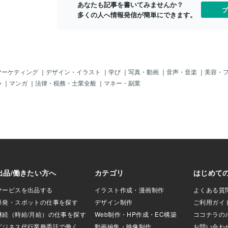
たことまだまだた
あなたも記事を書いてみませんか？
ブ
して残っている物
多くの人へ情報発信が簡単にできます。
ねモノを生かすも
今日もごちそうさ
＊＊おまけもう疲
に導いてくれます
マーケティング
｜
デザイン・イラスト
｜
学び
｜
写真・動画
｜
音声・音楽
｜
美容・
い
｜
マンガ
｜
法律・税務・士業全般
｜
マネー・副業