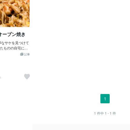
オーブン焼き
厚なサケを見つけて
たものの自宅には
せん（悲）フライ
記事
方で焼いていまし
つくんですよねー
いるんでしょう
しく全部食べたい
2
たらオーブンに匂
気に押されオーブ
れが良かったです
サつく事なく美味
1
やいや・・・もっ
・・近くにあるも
・・何かことわざ
1
件中
1 - 1
件
匂いもクエン酸、
ば大丈夫でしたこ
いなかったことチ