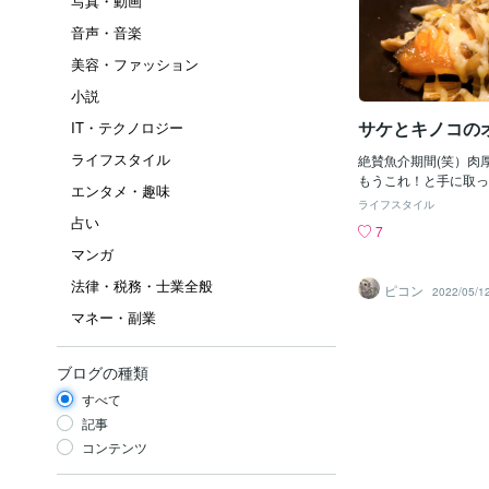
写真・動画
音声・音楽
美容・ファッション
小説
サケとキノコの
IT・テクノロジー
ライフスタイル
絶賛魚介期間(笑）肉
もうこれ！と手に取っ
エンタメ・趣味
魚焼きグリルはありま
ライフスタイル
パンでシート敷くやり
占い
7
たが皮がシートにひっ
マンガ
私のやり方が間違って
か？皮もパリッと美味
法律・税務・士業全般
ピコン
2022/05/1
うーんオーブンで焼い
マネー・副業
いがつくのも・・食い
ンで焼いたのですがこ
皮もパリッと みもパ
ブログの種類
しく仕上がりましたい
と早く使えば良かった
すべて
のは目に入ってこない
記事
でもありますね・・・
コンテンツ
重曹などの後処理すれ
れがあるからとやって