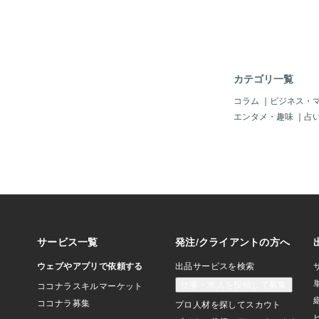
ャレンジしてこなかっ
くさんあります断捨離
には意味があるんです
殺すも自分次第ですね
ま＊＊＊＊＊＊＊＊＊
れた一日をクスッと笑
カテゴリ一覧
愛しい
コラム
｜
ビジネス・
エンタメ・趣味
｜
占