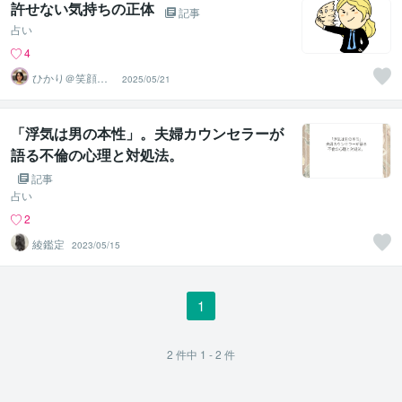
許せない気持ちの正体
記事
占い
4
ひかり＠笑顔へ
2025/05/21
導くヒーリング
セラピスト
「浮気は男の本性」。夫婦カウンセラーが
語る不倫の心理と対処法。
記事
占い
2
綾鑑定
2023/05/15
1
2
件中
1 - 2
件