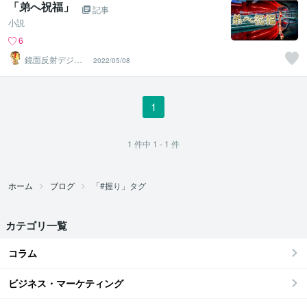
「弟へ祝福」
記事
小説
6
鏡面反射デジタ
2022/05/08
ルアート製作所
（鈴木穣）
1
1
件中
1 - 1
件
ホーム
ブログ
「#握り」タグ
カテゴリ一覧
コラム
ビジネス・マーケティング