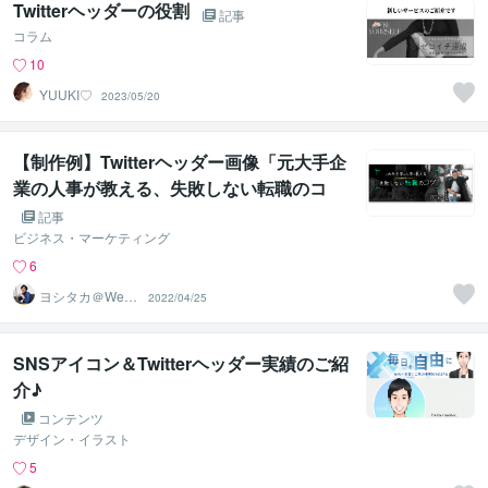
Twitterヘッダーの役割
記事
コラム
10
YUUKI♡
2023/05/20
【制作例】Twitterヘッダー画像「元大手企
業の人事が教える、失敗しない転職のコ
ツ」
記事
ビジネス・マーケティング
6
ヨシタカ＠Web
2022/04/25
集客デザイナー
SNSアイコン＆Twitterヘッダー実績のご紹
介♪
コンテンツ
デザイン・イラスト
5