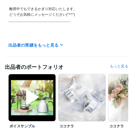
 離席中でもできるかぎり対応いたします。

 どうぞお気軽にメッセージください(*^^*)

______________________________

出品者の実績をもっと見る
___________________________

＊ ポートフォリオにボイスサンプルがありま

    すので よろしければお聞きください。

出品者のポートフォリオ
もっと見る
＊「待機中」になっている時は、

     ご購入後 お話ができます。

＊   ご購入後、５分以内に

      おかけしますのでお待ち下さいませ。

＊   雑談でもOKです。

＊   お電話を迷われたら お気軽にメッセージして

ボイスサンプル
ココナラ
ココナラ
      みてくださいね。
