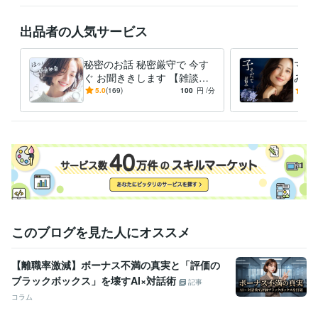
あなたとお話できるのを楽しみにしています。

出品者の人気サービス
秘密のお話 秘密厳守で 今す
ママ
ぐ お聞ききします 【雑談も
みお
経験職種
OK】 恋愛 不倫 人間関係 妄
関係
5.0
(169)
100
円
/分
5.0
デザイナー / Webデザイナー
経験年数 : 2年
想 性のお悩み
トラ
事務・ビジネスサポート / 事務（一般事務）
経験年数 : 15年
ライフスタイル・その他 / アドバイザー
経験年数 : 5年
受賞歴
プラチナランク
ビジネス・クリエイティブツール
Access:5年
Excel:20年
Google ドキュメント:5年
PowerPoint:5年
Word:20年
このブログを見た人にオススメ
その他ツール
消費生活コンサルタント:10年
親業（P.E.T):5年
【離職率激減】ボーナス不満の真実と「評価の
潜在意識 引き寄せ:2年
ブラックボックス」を壊すAI×対話術
記事
コラム
得意分野
悩み相談・カウンセリング
人間関係の悩み、愚痴など