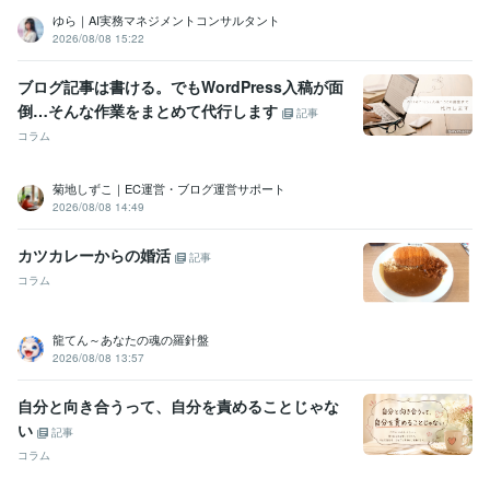
ゆら｜AI実務マネジメントコンサルタント
2026/08/08 15:22
ブログ記事は書ける。でもWordPress入稿が面
倒…そんな作業をまとめて代行します
記事
コラム
菊地しずこ｜EC運営・ブログ運営サポート
2026/08/08 14:49
カツカレーからの婚活
記事
コラム
龍てん～あなたの魂の羅針盤
2026/08/08 13:57
自分と向き合うって、自分を責めることじゃな
い
記事
コラム