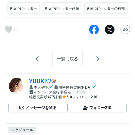
#Twitterヘッダー
#Twitterヘッダー画像
#Twitterヘッダーの役割
10
一覧に戻る
YUUKI♡
本人確認
機密保持契約(NDA)
インボイス発行事業者
未登録
総販売実績
477
評価
5.0
フォロワー
210
メッセージを送る
フォロー
210
スケジュール