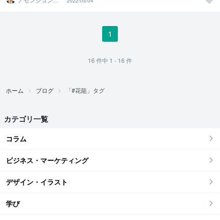
2022/05/04
ビゲーター和（K
azu）
1
16
件中
1 - 16
件
ホーム
ブログ
「#花龍」タグ
カテゴリ一覧
コラム
ビジネス・マーケティング
デザイン・イラスト
学び