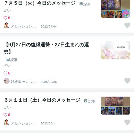
７月５日（火）今日のメッセージ
記事
占い
8
アセンションナ
2022/07/04
ビゲーター和（K
azu）
【9月27日の復縁運勢・27日生まれの運
勢】
記事
占い
6
好椿葉〜よつ
2025/09/26
ば〜
６月１１日（土）今日のメッセージ
記事
占い
6
アセンションナ
2022/06/11
ビゲーター和（K
azu）