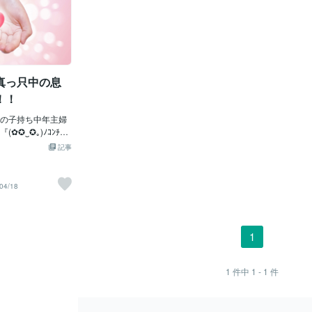
真っ只中の息
！！
の子持ち中年主婦
✪‿✪｡)ﾉｺﾝﾁｬ
反抗期と思春期、
記事
のお話は☆反抗期
す。よ～ちゃん
から怒ってる😖』
04/18
、何がそんなに気
)』よ～ちゃん『よ～
よ』おすず理恵
、 こっちに
1
(*^▽^*)』そ
は週に何回かはイ
います😖『黙れ、
1
件中
1 - 1
件
っち、行け！よん
う。小さな頃の反
かもしれない。２