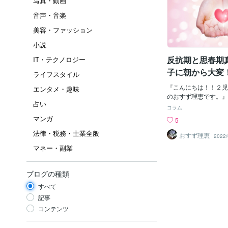
写真・動画
音声・音楽
美容・ファッション
小説
反抗期と思春期
IT・テクノロジー
子に朝から大変
ライフスタイル
『こんにちは！！２児
エンタメ・趣味
のおすず理恵です。』『(✿
占い
♡よーちゃんです！』
コラム
頭を抱えますよね今回
マンガ
5
と思春期真っ只中！で
法律・税務・士業全般
『お兄ちゃん、また朝
おすず理恵
2022/
おすず理恵『そうだね
マネー・副業
に食わないのか( ;∀;
ちゃん、何もしてない
『もうほっとき
ブログの種類
おいで、ギュ～してあげる
すべて
う、中２のお兄ちゃん
ライラモード発動して
記事
くそばばぁ！！』『あ
コンテンツ
な！』と言われてしま
抗期はまだ可愛かった