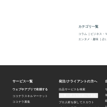
才ぐらいだと『ママな
～～！ベェだ！』と舌
ましたから。まだかわ
愛さはどこに行ったの
『くそばばぁ！！』と
まに腹立つよ！！『誰
カテゴリ一覧
じゃい！』とうっかり
い合いになりめんどく
コラム
｜
ビジネス・
ぼ無視。でもイラッと
エンタメ・趣味
｜
占
ているだけだと。下の
ることがあるから。良
う。でも２人で仲良く
でいることもあるんだ
ん『お兄ちゃんが勉強
するんだよ！』おすず
よ、 お兄ちゃ
と 情に熱く優
んだけどね(;^ω^)
くある。けれど最近は
レイキに任せている。
レイキは活躍してくれ
イラしている自分に『
キ』と思うだ