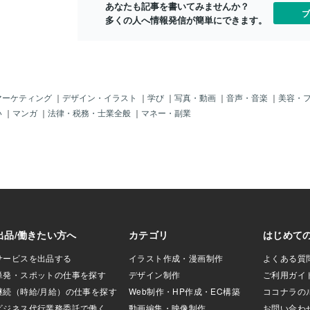
あなたも記事を書いてみませんか？
んてだいっきらい
ブ
多くの人へ情報発信が簡単にできます。
👅を出してやって
いいよ。。あの可
か。で、朝から
か言われたらほん
に物を言ってるん
言ってしまうと言
さくなるので、ほ
マーケティング
｜
デザイン・イラスト
｜
学び
｜
写真・動画
｜
音声・音楽
｜
美容・
しますよ、言われ
い
｜
マンガ
｜
法律・税務・士業全般
｜
マネー・副業
よ～ちゃんも怖が
くないよなぁと思
テレビ観たり遊ん
けどね。よ～ちゃ
を教えてくれたり
理恵『知ってる
んはもとも
しいタイプな
』で、親子で衝突はよ
めんどくさいので
こんなところでも
ます。まずはイラ
ライタニアンレイ