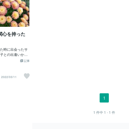
関心を持った
た時に出会ったサ
子との出逢いから
るようになった～
記事
たま知り合いと当時の
をしていて自分が
想いとか考えとか
2022/03/11
にここに書き留め
した。もし共感し
白いって思ってく
です。。まず！わ
1
以外は全部左利
して考えるように
言うと、、わたし
1
件中
1 - 1
件
サウジの友達13人
食べに行く機会が
事の席でわたしが