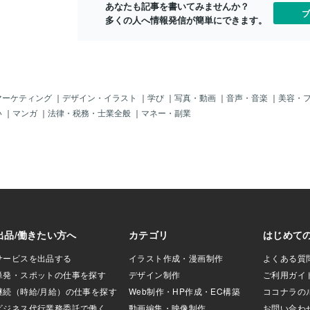
あなたも記事を書いてみませんか？
うとした瞬間に全
ブ
多くの人へ情報発信が簡単にできます。
で見たのです！笑
学校では毎日サウ
せて授業を受けて
っては、とっても
を過ごしました。
国際恋愛について
♪）サウジから来
マーケティング
｜
デザイン・イラスト
｜
学び
｜
写真・動画
｜
音声・音楽
｜
美容・
（断食月）中だっ
い
｜
マンガ
｜
法律・税務・士業全般
｜
マネー・副業
ティーブレイクは
ていいようにっひ
汗を流していまし
終わるまでの間、
したことがなかっ
間が終わってから
ジアラビアの伝統
に連れて行ってく
同じ国出身の友達
連れて行ってもら
横浜中華街みたい
帯が中東街みたい
強い場所で、誰も
しゃべっ