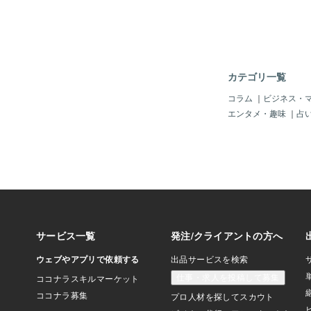
左手でフォークを持と
員がわたしを物凄い目
ロンドンにいたとき、
ジのその彼と顔を合わ
いたわけでわたしにと
ロマンティックな日常
カテゴリ一覧
（これについてはまた
書かせてください。。
コラム
｜
ビジネス・
ている彼らはラマダン
エンタメ・趣味
｜
占
たのでランチタイムや
食事のことを考えなく
たすらフットボールに
た。だからその期間が
わたしは彼らと食事を
たのです。でもその期
サウジのその彼がサウ
料理が食べられるお店
れることになり、彼と
みんなと一緒に食事に
いました。日本でいう
な感じで、その地域一
に想像以上に現地色が
がみんなアラビックで