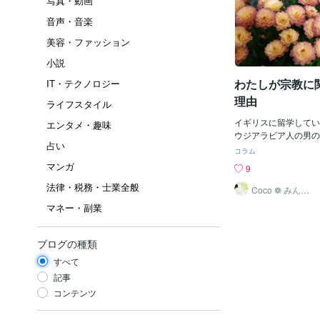
写真・動画
音声・音楽
美容・ファッション
小説
わたしが宗教に
IT・テクノロジー
理由
ライフスタイル
イギリスに留学してい
エンタメ・趣味
ウジアラビア人の男の
占い
【宗教】について考え
コラム
～～2,3日前にたま
マンガ
9
自分のそんなような話
法律・税務・士業全般
実際にその時に感じた
Coco ❁ みんな
のはなしあいて
を忘れちゃわないよう
マネー・副業
ておきたいなと思いま
てくれる人がいたり面
れる人がいたら嬉しい
ブログの種類
たしは鉛筆は右、それ
すべて
き。わたしが宗教に関
なった理由は結論から
記事
が左利きだったこと！
コンテンツ
くらいとみんなでご飯
あったのです。その食